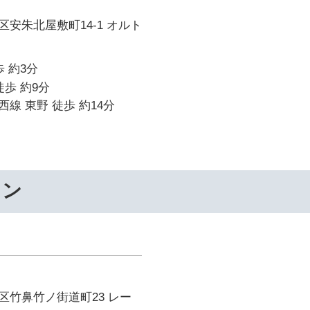
安朱北屋敷町14-1 オルト
 約3分
徒歩 約9分
線 東野 徒歩 約14分
ワン
区竹鼻竹ノ街道町23 レー