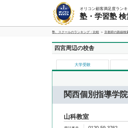
オリコン顧客満足度ランキ
塾・学習塾 検
塾、スクールのランキング・比較
京都府の路線検
四宮周辺の校舎
大学受験
関西個別指導学院
山科教室
0120-59-3762