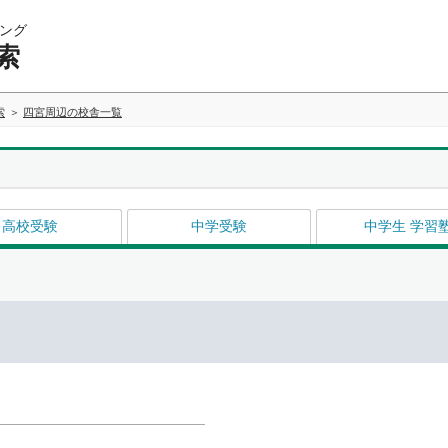
ング
索
索
四宮周辺の校舎一覧
高校受験
中学受験
中学生 学習