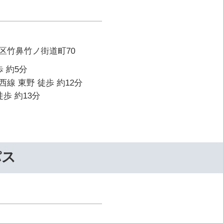
区竹鼻竹ノ街道町70
 約5分
線 東野 徒歩 約12分
歩 約13分
パス