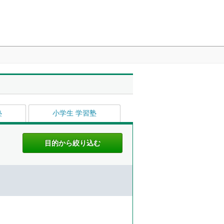
塾
小学生 学習塾