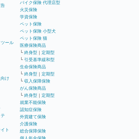
バイク保険 代理店型
広告
火災保険
学資保険
ペット保険
ペット保険 小型犬
ペット保険 猫
トツール
医療保険商品
└
終身型
｜
定期型
└
引受基準緩和型
生命保険商品
└
終身型
｜
定期型
員向け
└
収入保障保険
がん保険商品
└
終身型
｜
定期型
就業不能保険
テ
認知症保険
ステ
外貨建て保険
介護保険
サイト
総合保障保険
個人年金保険