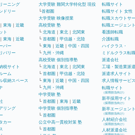
リーニング
大学受験 難関大学特化型 現役
転職サイト
ンドリー
└
首都圏
転職サイト 女性
大学受験 映像授業
転職スカウトサ
｜
東海
｜
近畿
高校受験 塾
転職エージェン
ット
└
北海道
｜
東北
｜
北関東
看護師転職
｜
東海
｜
近畿
└
首都圏
｜
甲信越・北陸
介護転職
ーパー
└
東海
｜
近畿
｜
中国・四国
ハイクラス・
リバリー
└
九州・沖縄
ミドルクラス転
高校受験 個別指導塾
派遣会社
納税サイト
└
北海道
｜
東北
｜
北関東
工場・製造業派
ルーム
└
首都圏
｜
甲信越・北陸
派遣求人サイト
ル収納スペース
└
東海
｜
近畿
｜
中国・四国
求人情報サービ
ナ
└
九州・沖縄
転職サイト
（採用担当向け）
中学受験 塾
新卒採用サイト
社
└
首都圏
｜
東海
｜
近畿
（採用担当向け）
アリング
中学受験 個別指導塾
新卒エージェン
（採用担当向け）
ー
└
首都圏
人材紹介会社
タカー
公立中高一貫校対策 塾
（採用担当向け）
ス
└
首都圏
人材派遣会社
（採用担当向け）