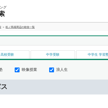
ング
索
索
松ノ馬場周辺の校舎一覧
高校受験
中学受験
中学生 学習
塾
映像授業
浪人生
パス