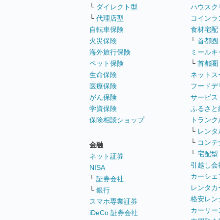
└
ダイレクト型
ハウスク
└
代理店型
コインラ
自転車保険
食材宅配
火災保険
└
首都圏
海外旅行保険
ミールキ
ペット保険
└
首都圏
生命保険
ネットス
医療保険
フードデ
がん保険
サービス
学資保険
ふるさと
保険相談ショップ
トランク
└
レンタ
└
コンテ
金融
└
宅配型
ネット証券
引越し会
NISA
カーシェ
└
証券会社
レンタカ
└
銀行
格安レン
スマホ専業証券
カーリー
iDeCo 証券会社