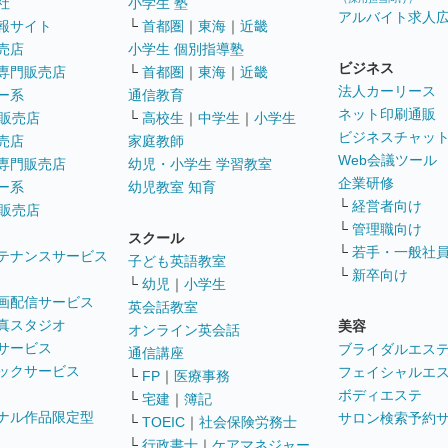
社
小学生 塾
アルバイト求人
報サイト
└
首都圏
｜
東海
｜
近畿
売店
小学生 個別指導塾
ビジネス
専門販売店
└
首都圏
｜
東海
｜
近畿
法人カーリース
ー系
通信教育
ネット印刷通販
販売店
└
高校生
｜
中学生
｜
小学生
ビジネスチャッ
売店
家庭教師
Web会議ツール
専門販売店
幼児・小学生 学習教室
企業研修
ー系
幼児教室 知育
└
経営者向け
販売店
└
管理職向け
スクール
└
若手・一般社
テナンスサービス
子ども英語教室
└
新卒向け
└
幼児
｜
小学生
画配信サービス
英会話教室
真スタジオ
美容
オンライン英会話
サービス
ブライダルエス
通信講座
ックサービス
フェイシャルエ
└
FP
｜
医療事務
ボディエステ
└
宅建
｜
簿記
ナル作品限定型
サロン検索予約
└
TOEIC
｜
社会保険労務士
└
行政書士
｜
ケアマネジャー