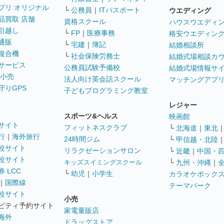
プリ オリジナル
└
公務員
｜
ITパスポート
ウエディング
品買取 店舗
資格スクール
ハウスウエディ
引越し
└
FP
｜
医療事務
格安ウエディン
通販
└
宅建
｜
簿記
結婚相談所
複合機
└
社会保険労務士
結婚式場相談カ
サービス
公務員試験予備校
結婚式場情報サ
 小売
法人向け英会話スクール
マッチングアプ
守りGPS
子どもプログラミング教室
レジャー
スポーツ&ヘルス
映画館
サイト
フィットネスクラブ
└
北海道
｜
東北
行
｜
海外旅行
24時間ジム
└
甲信越・北陸
較サイト
リラクゼーションサロン
└
近畿
｜
中国・
較サイト
キッズスイミングスクール
└
九州・沖縄
｜
 LCC
└
幼児
｜
小学生
カラオケボック
｜
国際線
テーマパーク
較サイト
小売
ビティ予約サイト
家電量販店
海外
ドラッグストア