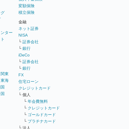
変額保険
積立保険
ング
グ
金融
ネット証券
ウンター
NISA
イト
└
証券会社
リ
└
銀行
iDeCo
└
証券会社
└
銀行
｜
関東
FX
｜
東海
住宅ローン
四国
クレジットカード
全国
└ 個人
ス
└
年会費無料
└
クレジットカード
└
ゴールドカード
└
プラチナカード
└ 法人