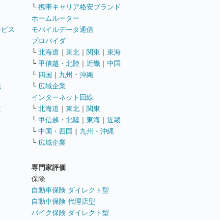
└
携帯キャリア格安ブランド
ホームルーター
ービス
モバイルデータ通信
ト
プロバイダ
└
北海道
｜
東北
｜
関東
｜
東海
└
甲信越・北陸
｜
近畿
｜
中国
└
四国
｜
九州・沖縄
職
└
広域企業
インターネット回線
遣
└
北海道
｜
東北
｜
関東
└
甲信越・北陸
｜
東海
｜
近畿
ス
└
中国・四国
｜
九州・沖縄
└
広域企業
専門家評価
ト
保険
自動車保険 ダイレクト型
自動車保険 代理店型
バイク保険 ダイレクト型