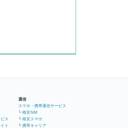
通信
ト
スマホ・携帯通信サービス
└
格安SIM
ービス
└
格安スマホ
サイト
└
携帯キャリア