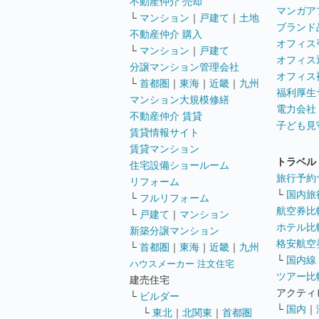
不動産仲介 売却
マンガア
└
マンション
｜
戸建て
｜
土地
ブランド
不動産仲介 購入
オフィス
└
マンション
｜
戸建て
オフィス
分譲マンション管理会社
オフィス
└
首都圏
｜
東海
｜
近畿
｜
九州
福利厚生
マンション大規模修繕
電力会社
不動産仲介 賃貸
子ども見
賃貸情報サイト
賃貸マンション
トラベル
住宅設備ショールーム
旅行予約
リフォーム
└
国内旅
└
フルリフォーム
航空券比
└
戸建て
｜
マンション
ホテル比
新築分譲マンション
格安航空券
└
首都圏
｜
東海
｜
近畿
｜
九州
└
国内線
ハウスメーカー 注文住宅
ツアー比
建売住宅
アクティ
└
ビルダー
└
国内
｜
└
東北
｜
北関東
｜
首都圏