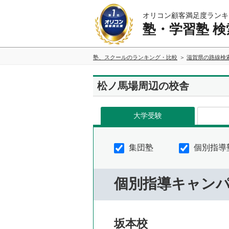
オリコン顧客満足度ランキ
塾・学習塾 検
塾、スクールのランキング・比較
滋賀県の路線検
松ノ馬場周辺の校舎
大学受験
集団塾
個別指導
個別指導キャン
坂本校