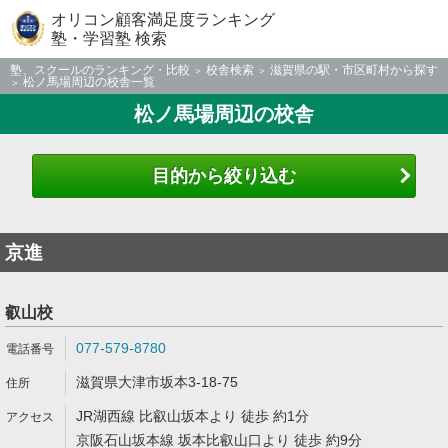
オリコン顧客満足度ランキング
塾・学習塾 検索
塾、スクールのランキング・比較
校舎検索
滋賀県の駅・市区町村から探す
松ノ馬場周辺の校舎一覧
松ノ馬場周辺の校舎
目的から絞り込む
京進
叡山校
077-579-8780
滋賀県大津市坂本3-18-75
JR湖西線 比叡山坂本より 徒歩 約1分
京阪石山坂本線 坂本比叡山口より 徒歩 約9分