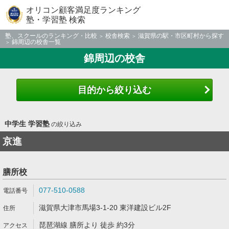
オリコン顧客満足度ランキング
塾・学習塾 検索
塾、スクールのランキング・比較
校舎検索
滋賀県の駅・市区町村から探す
錦周辺の校舎一覧
錦周辺の校舎
目的から絞り込む
中学生 学習塾
の絞り込み
京進
膳所校
077-510-0588
滋賀県大津市馬場3-1-20 東洋建設ビル2F
琵琶湖線 膳所より 徒歩 約3分