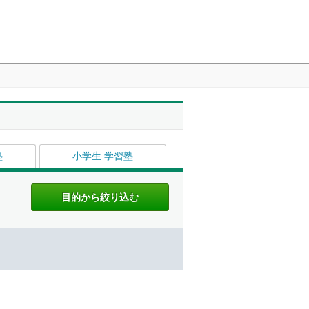
塾
小学生 学習塾