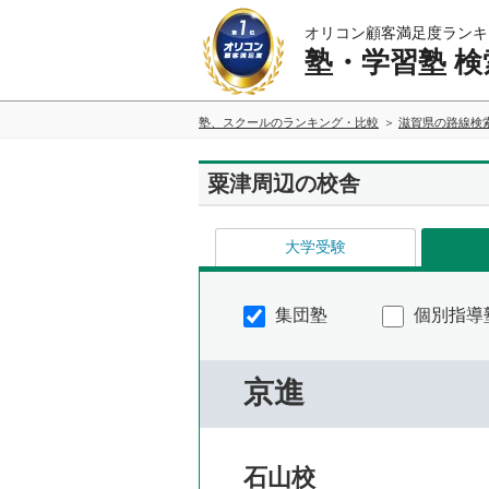
オリコン顧客満足度ランキ
塾・学習塾 検
塾、スクールのランキング・比較
滋賀県の路線検
粟津周辺の校舎
大学受験
集団塾
個別指導
京進
石山校