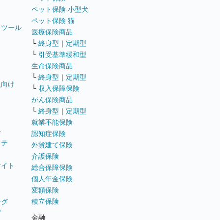
ペット保険 小型犬
ペット保険 猫
トツール
医療保険商品
└
終身型
｜
定期型
└
引受基準緩和型
生命保険商品
└
終身型
｜
定期型
員向け
└
収入保障保険
がん保険商品
└
終身型
｜
定期型
就業不能保険
テ
認知症保険
ステ
外貨建て保険
介護保険
サイト
総合保障保険
個人年金保険
変額保険
積立保険
ング
グ
金融