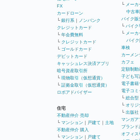
└
メーカ
FX
中古車
カードローン
バイク販
└
銀行系
｜
ノンバンク
└
バイク
クレジットカード
└
メーカ
└
年会費無料
バイク
└
クレジットカード
車検
└
ゴールドカード
カーメン
デビットカード
カフェ
キャッシュレス決済アプリ
定額制動
暗号資産取引所
子ども写
└
現物取引（仮想通貨）
電子書籍
└
証拠金取引（仮想通貨）
電子コミ
ロボアドバイザー
└
総合型
└
オリジ
住宅
└
出版社
不動産仲介 売却
マンガア
└
マンション
｜
戸建て
｜
土地
ブランド
不動産仲介 購入
オフィス
└
マンション
｜
戸建て