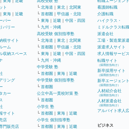
｜
東海
｜
近畿
高校受験 塾
転職エージェン
ット
└
北海道
｜
東北
｜
北関東
看護師転職
｜
東海
｜
近畿
└
首都圏
｜
甲信越・北陸
介護転職
ーパー
└
東海
｜
近畿
｜
中国・四国
ハイクラス・
リバリー
└
九州・沖縄
ミドルクラス転
高校受験 個別指導塾
派遣会社
納税サイト
└
北海道
｜
東北
｜
北関東
工場・製造業派
ルーム
└
首都圏
｜
甲信越・北陸
派遣求人サイト
ル収納スペース
└
東海
｜
近畿
｜
中国・四国
求人情報サービ
ナ
└
九州・沖縄
転職サイト
（採用担当向け）
中学受験 塾
新卒採用サイト
社
└
首都圏
｜
東海
｜
近畿
（採用担当向け）
アリング
中学受験 個別指導塾
新卒エージェン
（採用担当向け）
ー
└
首都圏
人材紹介会社
タカー
公立中高一貫校対策 塾
（採用担当向け）
ス
└
首都圏
人材派遣会社
（採用担当向け）
社
小学生 塾
アルバイト求人
報サイト
└
首都圏
｜
東海
｜
近畿
売店
小学生 個別指導塾
ビジネス
専門販売店
└
首都圏
｜
東海
｜
近畿