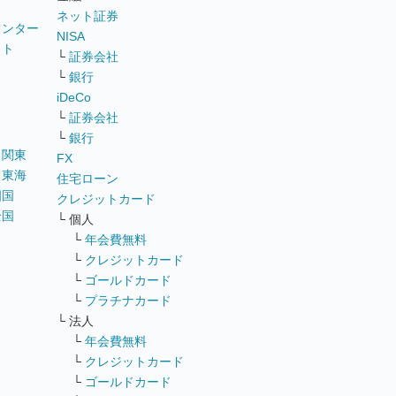
ネット証券
ウンター
NISA
イト
└
証券会社
リ
└
銀行
iDeCo
└
証券会社
└
銀行
｜
関東
FX
｜
東海
住宅ローン
四国
クレジットカード
全国
└ 個人
ス
└
年会費無料
└
クレジットカード
└
ゴールドカード
└
プラチナカード
└ 法人
└
年会費無料
└
クレジットカード
└
ゴールドカード