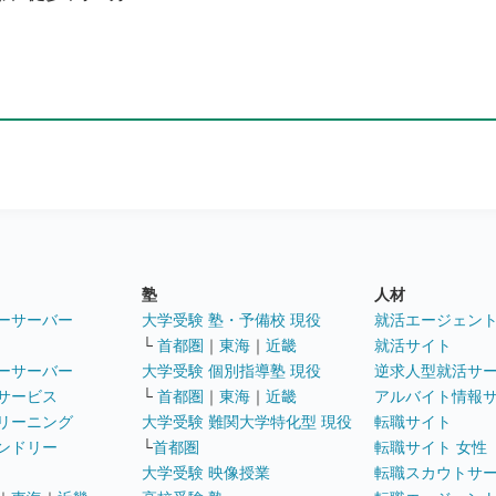
塾
人材
ーサーバー
大学受験 塾・予備校 現役
就活エージェン
└
首都圏
｜
東海
｜
近畿
就活サイト
ーサーバー
大学受験 個別指導塾 現役
逆求人型就活サ
サービス
└
首都圏
｜
東海
｜
近畿
アルバイト情報
リーニング
大学受験 難関大学特化型 現役
転職サイト
ンドリー
└
首都圏
転職サイト 女性
大学受験 映像授業
転職スカウトサ