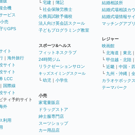
通販
└
宅建
｜
簿記
結婚相談所
複合機
└
社会保険労務士
結婚式場相談カ
サービス
公務員試験予備校
結婚式場情報サ
 小売
法人向け英会話スクール
マッチングアプ
守りGPS
子どもプログラミング教室
レジャー
スポーツ&ヘルス
映画館
サイト
フィットネスクラブ
└
北海道
｜
東北
行
｜
海外旅行
24時間ジム
└
甲信越・北陸
較サイト
リラクゼーションサロン
└
近畿
｜
中国・
較サイト
キッズスイミングスクール
└
九州・沖縄
｜
 LCC
└
幼児
｜
小学生
カラオケボック
｜
国際線
テーマパーク
較サイト
小売
ビティ予約サイト
家電量販店
海外
ドラッグストア
紳士服専門店
ス利用
スーツショップ
用
カー用品店