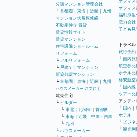
オフィス
分譲マンション管理会社
オフィス
└
首都圏
｜
東海
｜
近畿
｜
九州
福利厚生
マンション大規模修繕
電力会社
不動産仲介 賃貸
子ども見
賃貸情報サイト
賃貸マンション
トラベル
住宅設備ショールーム
旅行予約
リフォーム
└
国内旅
└
フルリフォーム
航空券比
└
戸建て
｜
マンション
ホテル比
新築分譲マンション
格安航空券
└
首都圏
｜
東海
｜
近畿
｜
九州
└
国内線
ハウスメーカー 注文住宅
ツアー比
建売住宅
アクティ
└
ビルダー
└
国内
｜
└
東北
｜
北関東
｜
首都圏
ホテル
└
東海
｜
近畿
｜
中国・四国
└
ビジネ
└
九州
└
観光利
└
ハウスメーカー