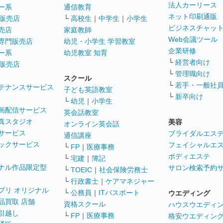
法人カーリース
ー系
通信教育
ネット印刷通販
販売店
└
高校生
｜
中学生
｜
小学生
ビジネスチャッ
売店
家庭教師
Web会議ツール
専門販売店
幼児・小学生 学習教室
企業研修
ー系
幼児教室 知育
└
経営者向け
販売店
└
管理職向け
スクール
└
若手・一般社
テナンスサービス
子ども英語教室
└
新卒向け
└
幼児
｜
小学生
画配信サービス
英会話教室
真スタジオ
美容
オンライン英会話
サービス
ブライダルエス
通信講座
ックサービス
フェイシャルエ
└
FP
｜
医療事務
ボディエステ
└
宅建
｜
簿記
ナル作品限定型
サロン検索予約
└
TOEIC
｜
社会保険労務士
└
行政書士
｜
ケアマネジャー
プリ オリジナル
└
公務員
｜
ITパスポート
ウエディング
品買取 店舗
資格スクール
ハウスウエディ
引越し
└
FP
｜
医療事務
格安ウエディン