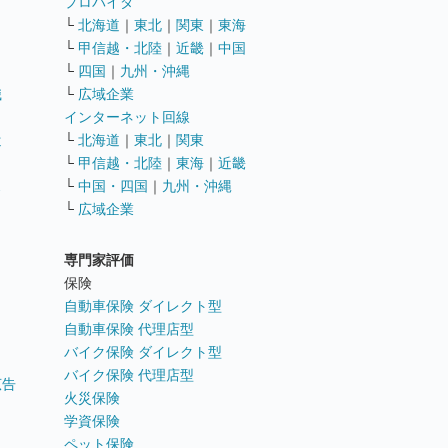
ト
プロバイダ
└
北海道
｜
東北
｜
関東
｜
東海
└
甲信越・北陸
｜
近畿
｜
中国
└
四国
｜
九州・沖縄
職
└
広域企業
インターネット回線
遣
└
北海道
｜
東北
｜
関東
└
甲信越・北陸
｜
東海
｜
近畿
ス
└
中国・四国
｜
九州・沖縄
└
広域企業
専門家評価
ト
保険
自動車保険 ダイレクト型
自動車保険 代理店型
バイク保険 ダイレクト型
バイク保険 代理店型
広告
火災保険
学資保険
ペット保険