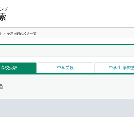
ング
索
索
粟津周辺の校舎一覧
高校受験
中学受験
中学生 学習
塾