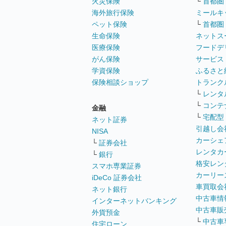
火災保険
└
首都圏
海外旅行保険
ミールキ
ペット保険
└
首都圏
生命保険
ネットス
医療保険
フードデ
がん保険
サービス
学資保険
ふるさと
保険相談ショップ
トランク
└
レンタ
└
コンテ
金融
└
宅配型
ネット証券
引越し会
NISA
カーシェ
└
証券会社
レンタカ
└
銀行
格安レン
スマホ専業証券
カーリー
iDeCo 証券会社
車買取会
ネット銀行
中古車情
インターネットバンキング
中古車販
外貨預金
└
中古車
住宅ローン