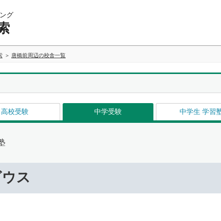
ング
索
索
唐橋前周辺の校舎一覧
高校受験
中学受験
中学生 学習
塾
ビウス