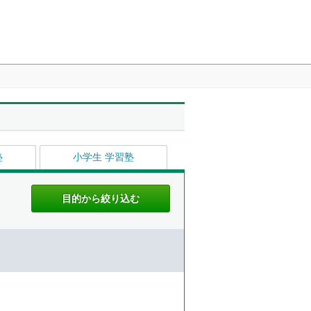
塾
小学生 学習塾