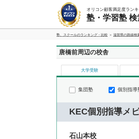
オリコン顧客満足度ランキ
塾・学習塾 検
塾、スクールのランキング・比較
滋賀県の路線検
唐橋前周辺の校舎
大学受験
集団塾
個別指導
KEC個別指導メ
石山本校