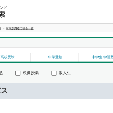
ング
索
索
河内森周辺の校舎一覧
高校受験
中学受験
中学生 学習
塾
映像授業
浪人生
パス