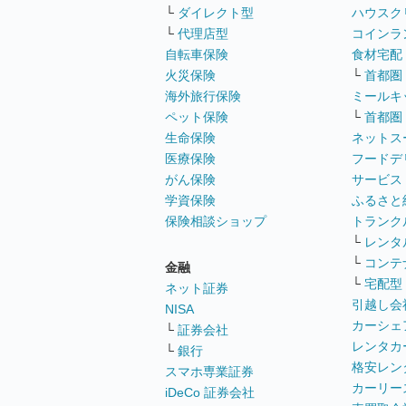
└
ダイレクト型
ハウスク
└
代理店型
コインラ
自転車保険
食材宅配
火災保険
└
首都圏
海外旅行保険
ミールキ
ペット保険
└
首都圏
生命保険
ネットス
医療保険
フードデ
がん保険
サービス
学資保険
ふるさと
保険相談ショップ
トランク
└
レンタ
└
コンテ
金融
└
宅配型
ネット証券
引越し会
NISA
カーシェ
└
証券会社
レンタカ
└
銀行
格安レン
スマホ専業証券
カーリー
iDeCo 証券会社