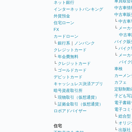
車買取会
ネット銀行
中古車情
インターネットバンキング
中古車販
外貨預金
└
中古車
住宅ローン
└
メーカ
FX
中古車
カードローン
バイク販
└
銀行系
｜
ノンバンク
└
バイク
クレジットカード
└
メーカ
└
年会費無料
バイク
└
クレジットカード
車検
└
ゴールドカード
カーメン
デビットカード
カフェ
キャッシュレス決済アプリ
定額制動
暗号資産取引所
子ども写
└
現物取引（仮想通貨）
電子書籍
└
証拠金取引（仮想通貨）
電子コミ
ロボアドバイザー
└
総合型
└
オリジ
住宅
└
出版社