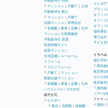
不動産仲介 売却
マンガア
└
マンション
｜
戸建て
｜
土地
ブランド
不動産仲介 購入
オフィス
└
マンション
｜
戸建て
オフィス
分譲マンション管理会社
オフィス
└
首都圏
｜
東海
｜
近畿
｜
九州
福利厚生
マンション大規模修繕
電力会社
不動産仲介 賃貸
子ども見
賃貸情報サイト
賃貸マンション
トラベル
住宅設備ショールーム
旅行予約
リフォーム
└
国内旅
└
フルリフォーム
航空券比
└
戸建て
｜
マンション
ホテル比
新築分譲マンション
格安航空券
└
首都圏
｜
東海
｜
近畿
｜
九州
└
国内線
ハウスメーカー 注文住宅
ツアー比
建売住宅
アクティ
└
ビルダー
└
国内
｜
└
東北
｜
北関東
｜
首都圏