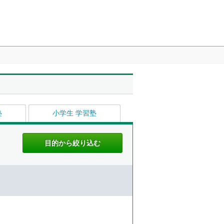
塾
小学生 学習塾