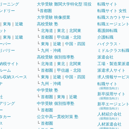
リーニング
大学受験 難関大学特化型 現役
転職サイト
ンドリー
└
首都圏
転職サイト 女性
大学受験 映像授業
転職スカウトサ
｜
東海
｜
近畿
高校受験 塾
転職エージェン
ット
└
北海道
｜
東北
｜
北関東
看護師転職
｜
東海
｜
近畿
└
首都圏
｜
甲信越・北陸
介護転職
ーパー
└
東海
｜
近畿
｜
中国・四国
ハイクラス・
リバリー
└
九州・沖縄
ミドルクラス転
高校受験 個別指導塾
派遣会社
納税サイト
└
北海道
｜
東北
｜
北関東
工場・製造業派
ルーム
└
首都圏
｜
甲信越・北陸
派遣求人サイト
ル収納スペース
└
東海
｜
近畿
｜
中国・四国
求人情報サービ
ナ
└
九州・沖縄
転職サイト
（採用担当向け）
中学受験 塾
新卒採用サイト
社
└
首都圏
｜
東海
｜
近畿
（採用担当向け）
アリング
中学受験 個別指導塾
新卒エージェン
（採用担当向け）
ー
└
首都圏
人材紹介会社
タカー
公立中高一貫校対策 塾
（採用担当向け）
ス
└
首都圏
人材派遣会社
（採用担当向け）