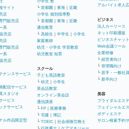
社
小学生 塾
アルバイト求人
報サイト
└
首都圏
｜
東海
｜
近畿
売店
小学生 個別指導塾
ビジネス
専門販売店
└
首都圏
｜
東海
｜
近畿
法人カーリース
ー系
通信教育
ネット印刷通販
販売店
└
高校生
｜
中学生
｜
小学生
ビジネスチャッ
売店
家庭教師
Web会議ツール
専門販売店
幼児・小学生 学習教室
企業研修
ー系
幼児教室 知育
└
経営者向け
販売店
└
管理職向け
スクール
└
若手・一般社
テナンスサービス
子ども英語教室
└
新卒向け
└
幼児
｜
小学生
画配信サービス
英会話教室
真スタジオ
美容
オンライン英会話
サービス
ブライダルエス
通信講座
ックサービス
フェイシャルエ
└
FP
｜
医療事務
ボディエステ
└
宅建
｜
簿記
ナル作品限定型
サロン検索予約
└
TOEIC
｜
社会保険労務士
└
行政書士
｜
ケアマネジャー