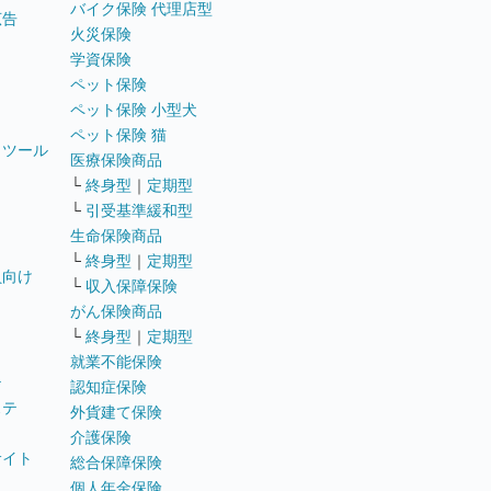
バイク保険 代理店型
広告
火災保険
学資保険
ペット保険
ペット保険 小型犬
ペット保険 猫
トツール
医療保険商品
└
終身型
｜
定期型
└
引受基準緩和型
生命保険商品
└
終身型
｜
定期型
員向け
└
収入保障保険
がん保険商品
└
終身型
｜
定期型
就業不能保険
テ
認知症保険
ステ
外貨建て保険
介護保険
サイト
総合保障保険
個人年金保険