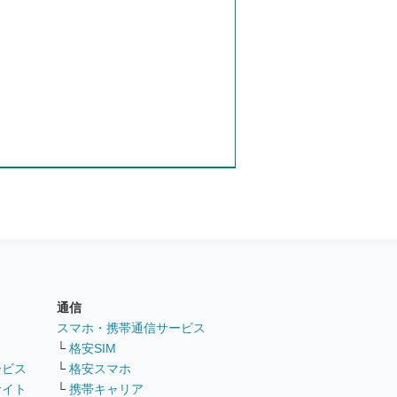
通信
ト
スマホ・携帯通信サービス
└
格安SIM
ービス
└
格安スマホ
サイト
└
携帯キャリア