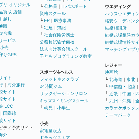
プリ オリジナル
└
公務員
｜
ITパスポート
ウエディング
品買取 店舗
資格スクール
ハウスウエディ
引越し
└
FP
｜
医療事務
格安ウエディン
通販
└
宅建
｜
簿記
結婚相談所
複合機
└
社会保険労務士
結婚式場相談カ
サービス
公務員試験予備校
結婚式場情報サ
 小売
法人向け英会話スクール
マッチングアプ
守りGPS
子どもプログラミング教室
レジャー
スポーツ&ヘルス
映画館
サイト
フィットネスクラブ
└
北海道
｜
東北
行
｜
海外旅行
24時間ジム
└
甲信越・北陸
較サイト
リラクゼーションサロン
└
近畿
｜
中国・
較サイト
キッズスイミングスクール
└
九州・沖縄
｜
 LCC
└
幼児
｜
小学生
カラオケボック
｜
国際線
テーマパーク
較サイト
小売
ビティ予約サイト
家電量販店
海外
ドラッグストア