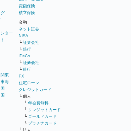
変額保険
積立保険
ング
グ
金融
ネット証券
ウンター
NISA
イト
└
証券会社
リ
└
銀行
iDeCo
└
証券会社
└
銀行
｜
関東
FX
｜
東海
住宅ローン
四国
クレジットカード
全国
└ 個人
ス
└
年会費無料
└
クレジットカード
└
ゴールドカード
└
プラチナカード
└ 法人