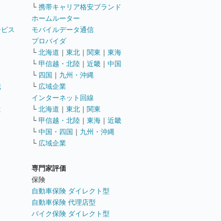
└
携帯キャリア格安ブランド
ホームルーター
ービス
モバイルデータ通信
ト
プロバイダ
└
北海道
｜
東北
｜
関東
｜
東海
└
甲信越・北陸
｜
近畿
｜
中国
└
四国
｜
九州・沖縄
職
└
広域企業
インターネット回線
遣
└
北海道
｜
東北
｜
関東
└
甲信越・北陸
｜
東海
｜
近畿
ス
└
中国・四国
｜
九州・沖縄
└
広域企業
専門家評価
ト
保険
自動車保険 ダイレクト型
自動車保険 代理店型
バイク保険 ダイレクト型