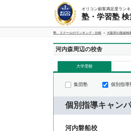
オリコン顧客満足度ランキ
塾・学習塾 検
塾、スクールのランキング・比較
大阪府の路線検
河内森周辺の校舎
大学受験
集団塾
個別指導
個別指導キャン
河内磐船校