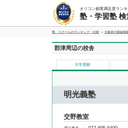
オリコン顧客満足度ランキ
塾・学習塾 検
塾、スクールのランキング・比較
大阪府の路線検
郡津周辺の校舎
大学受験
明光義塾
交野教室
072-895-6400