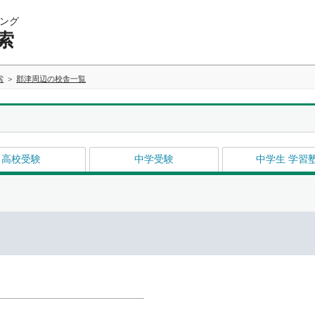
ング
索
索
郡津周辺の校舎一覧
高校受験
中学受験
中学生 学習