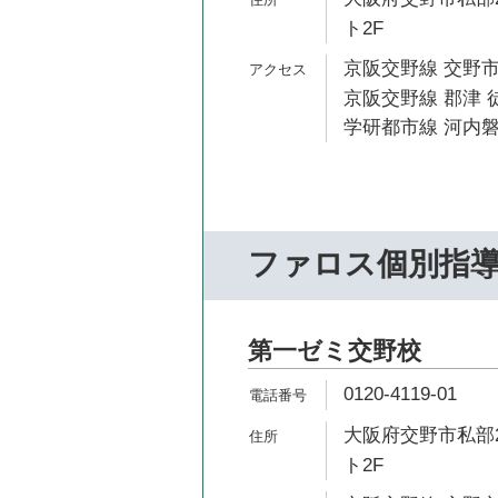
ト2F
京阪交野線 交野市
京阪交野線 郡津 徒
学研都市線 河内磐
ファロス個別指
第一ゼミ交野校
0120-4119-01
大阪府交野市私部2
ト2F