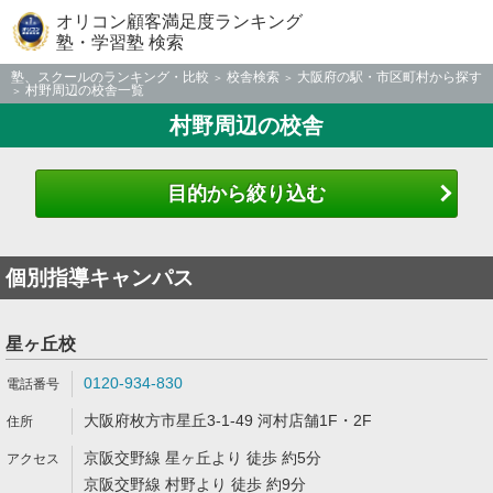
オリコン顧客満足度ランキング
塾・学習塾 検索
塾、スクールのランキング・比較
校舎検索
大阪府の駅・市区町村から探す
村野周辺の校舎一覧
村野周辺の校舎
目的から絞り込む
個別指導キャンパス
星ヶ丘校
0120-934-830
大阪府枚方市星丘3-1-49 河村店舗1F・2F
京阪交野線 星ヶ丘より 徒歩 約5分
京阪交野線 村野より 徒歩 約9分