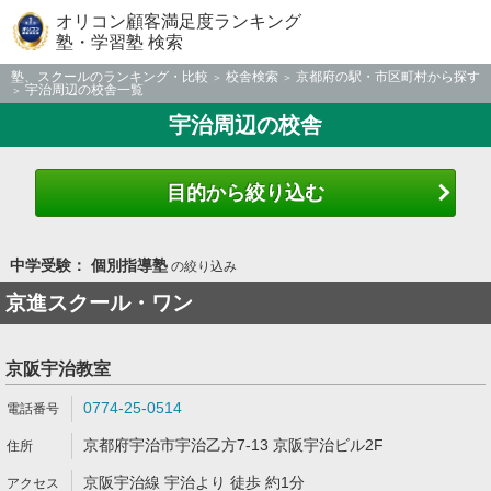
オリコン顧客満足度ランキング
塾・学習塾 検索
塾、スクールのランキング・比較
校舎検索
京都府の駅・市区町村から探す
宇治周辺の校舎一覧
宇治周辺の校舎
目的から絞り込む
中学受験： 個別指導塾
の絞り込み
京進スクール・ワン
京阪宇治教室
0774-25-0514
京都府宇治市宇治乙方7-13 京阪宇治ビル2F
京阪宇治線 宇治より 徒歩 約1分