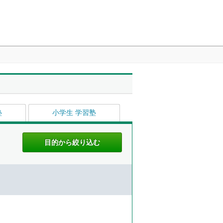
塾
小学生 学習塾