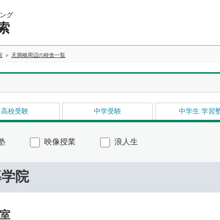
ング
索
索
天満橋周辺の校舎一覧
高校受験
中学受験
中学生 学習
塾
映像授業
浪人生
導学院
室