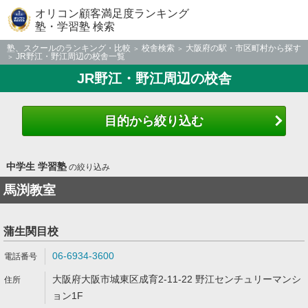
オリコン顧客満足度ランキング
塾・学習塾 検索
塾、スクールのランキング・比較
校舎検索
大阪府の駅・市区町村から探す
JR野江・野江周辺の校舎一覧
JR野江・野江周辺の校舎
目的から絞り込む
中学生 学習塾
の絞り込み
馬渕教室
蒲生関目校
06-6934-3600
大阪府大阪市城東区成育2-11-22 野江センチュリーマンシ
ョン1F