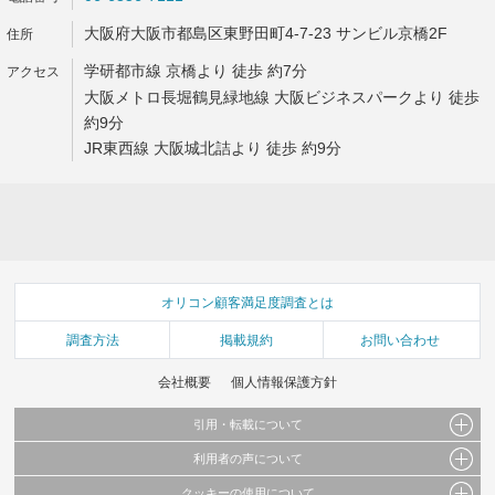
大阪府大阪市都島区東野田町4-7-23 サンビル京橋2F
学研都市線 京橋より 徒歩 約7分
大阪メトロ長堀鶴見緑地線 大阪ビジネスパークより 徒歩
約9分
JR東西線 大阪城北詰より 徒歩 約9分
オリコン顧客満足度調査とは
調査方法
掲載規約
お問い合わせ
会社概要
個人情報保護方針
引用・転載について
利用者の声について
当サイトで公開されている情報（文字、写真、イラスト、画像データ等）及びこれらの配
置・編集および構造などについての著作権は株式会社oricon MEに帰属しております。
クッキーの使用について