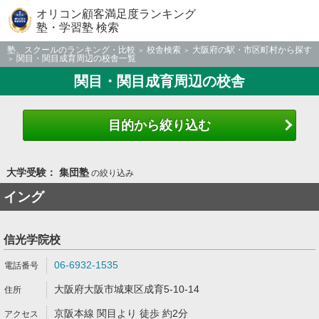
オリコン顧客満足度ランキング
塾・学習塾 検索
塾、スクールのランキング・比較
校舎検索
大阪府の駅・市区町村から探す
関目・関目成育周辺の校舎一覧
関目・関目成育周辺の校舎
目的から絞り込む
大学受験： 集団塾
の絞り込み
イング
信光学院校
06-6932-1535
大阪府大阪市城東区成育5-10-14
京阪本線 関目より 徒歩 約2分