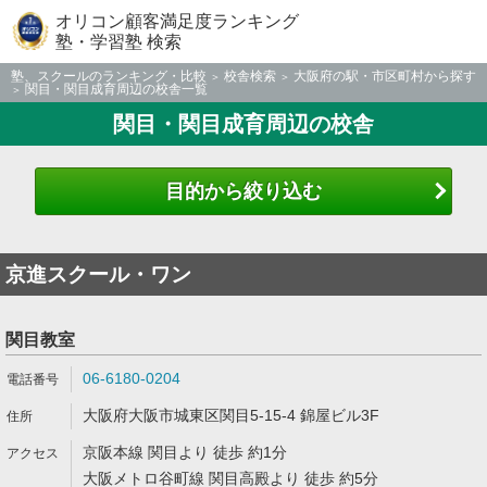
オリコン顧客満足度ランキング
塾・学習塾 検索
塾、スクールのランキング・比較
校舎検索
大阪府の駅・市区町村から探す
関目・関目成育周辺の校舎一覧
関目・関目成育周辺の校舎
目的から絞り込む
京進スクール・ワン
関目教室
06-6180-0204
大阪府大阪市城東区関目5-15-4 錦屋ビル3F
京阪本線 関目より 徒歩 約1分
大阪メトロ谷町線 関目高殿より 徒歩 約5分