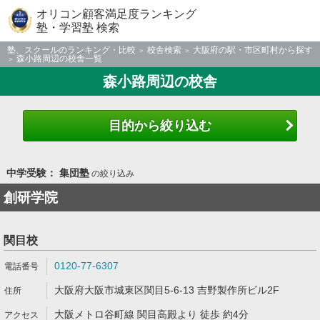
オリコン顧客満足度ランキング
塾・学習塾 検索
塾、スクールのランキング・比較
校舎検索
大阪府の駅・市区町村から探す
森小路周辺の校舎一覧
森小路周辺の校舎
目的から絞り込む
中学受験： 集団塾
の絞り込み
創研学院
関目校
0120-77-6307
大阪府大阪市城東区関目5-6-13 吉野製作所ビル2F
大阪メトロ谷町線 関目高殿より 徒歩 約4分