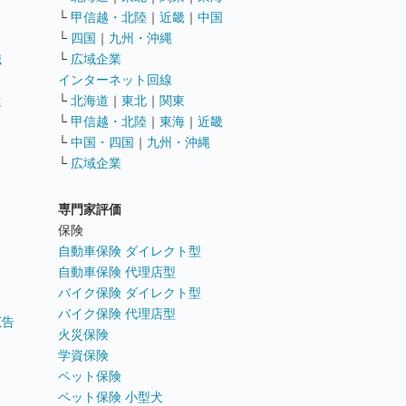
└
甲信越・北陸
｜
近畿
｜
中国
└
四国
｜
九州・沖縄
職
└
広域企業
インターネット回線
遣
└
北海道
｜
東北
｜
関東
└
甲信越・北陸
｜
東海
｜
近畿
ス
└
中国・四国
｜
九州・沖縄
└
広域企業
専門家評価
ト
保険
自動車保険 ダイレクト型
自動車保険 代理店型
バイク保険 ダイレクト型
バイク保険 代理店型
広告
火災保険
学資保険
ペット保険
ペット保険 小型犬