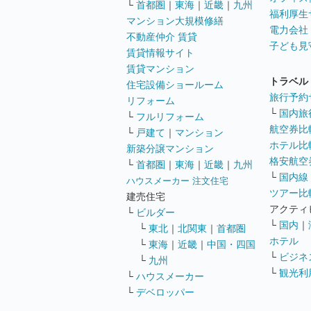
└
首都圏
｜
東海
｜
近畿
｜
九州
福利厚生
マンション大規模修繕
電力会社
不動産仲介 賃貸
子ども見
賃貸情報サイト
賃貸マンション
トラベル
住宅設備ショールーム
旅行予約
リフォーム
└
国内旅
└
フルリフォーム
航空券比
└
戸建て
｜
マンション
ホテル比
新築分譲マンション
格安航空券
└
首都圏
｜
東海
｜
近畿
｜
九州
└
国内線
ハウスメーカー 注文住宅
ツアー比
建売住宅
アクティ
└
ビルダー
└
国内
｜
└
東北
｜
北関東
｜
首都圏
ホテル
└
東海
｜
近畿
｜
中国・四国
└
ビジネ
└
九州
└
観光利
└
ハウスメーカー
└
デベロッパー