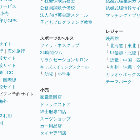
└
社会保険労務士
結婚式場相談カ
サービス
公務員試験予備校
結婚式場情報サ
 小売
法人向け英会話スクール
マッチングアプ
守りGPS
子どもプログラミング教室
レジャー
スポーツ&ヘルス
映画館
サイト
フィットネスクラブ
└
北海道
｜
東北
行
｜
海外旅行
24時間ジム
└
甲信越・北陸
較サイト
リラクゼーションサロン
└
近畿
｜
中国・
較サイト
キッズスイミングスクール
└
九州・沖縄
｜
 LCC
└
幼児
｜
小学生
カラオケボック
｜
国際線
テーマパーク
較サイト
小売
ビティ予約サイト
家電量販店
海外
ドラッグストア
紳士服専門店
ス利用
スーツショップ
用
カー用品店
タイヤ専門店