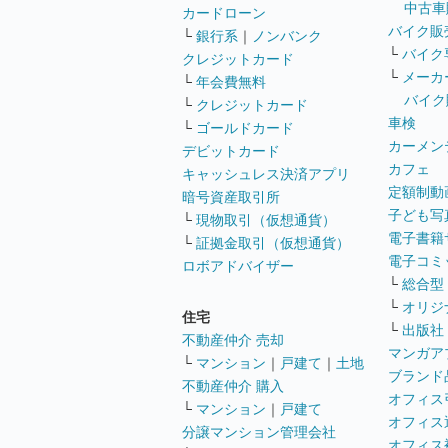
中古車
カードローン
バイク販
└
銀行系
｜
ノンバンク
└
バイク
クレジットカード
└
メーカ
└
年会費無料
バイク
└
クレジットカード
車検
└
ゴールドカード
カーメン
デビットカード
カフェ
キャッシュレス決済アプリ
定額制動
暗号資産取引所
子ども写
└
現物取引（仮想通貨）
電子書籍
└
証拠金取引（仮想通貨）
電子コミ
ロボアドバイザー
└
総合型
└
オリジ
住宅
└
出版社
不動産仲介 売却
マンガア
└
マンション
｜
戸建て
｜
土地
ブランド
不動産仲介 購入
オフィス
└
マンション
｜
戸建て
オフィス
分譲マンション管理会社
オフィス