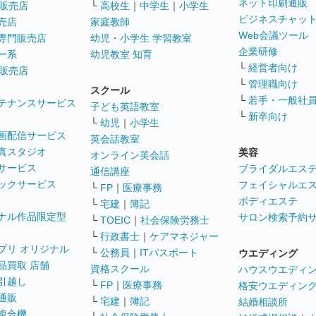
ネット印刷通販
販売店
└
高校生
｜
中学生
｜
小学生
ビジネスチャッ
売店
家庭教師
Web会議ツール
専門販売店
幼児・小学生 学習教室
企業研修
ー系
幼児教室 知育
└
経営者向け
販売店
└
管理職向け
スクール
└
若手・一般社
テナンスサービス
子ども英語教室
└
新卒向け
└
幼児
｜
小学生
画配信サービス
英会話教室
真スタジオ
美容
オンライン英会話
サービス
ブライダルエス
通信講座
ックサービス
フェイシャルエ
└
FP
｜
医療事務
ボディエステ
└
宅建
｜
簿記
ナル作品限定型
サロン検索予約
└
TOEIC
｜
社会保険労務士
└
行政書士
｜
ケアマネジャー
プリ オリジナル
└
公務員
｜
ITパスポート
ウエディング
品買取 店舗
資格スクール
ハウスウエディ
引越し
└
FP
｜
医療事務
格安ウエディン
通販
└
宅建
｜
簿記
結婚相談所
複合機