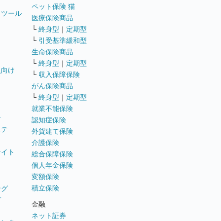
ペット保険 猫
トツール
医療保険商品
└
終身型
｜
定期型
└
引受基準緩和型
生命保険商品
└
終身型
｜
定期型
員向け
└
収入保障保険
がん保険商品
└
終身型
｜
定期型
就業不能保険
テ
認知症保険
ステ
外貨建て保険
介護保険
サイト
総合保障保険
個人年金保険
変額保険
積立保険
ング
グ
金融
ネット証券