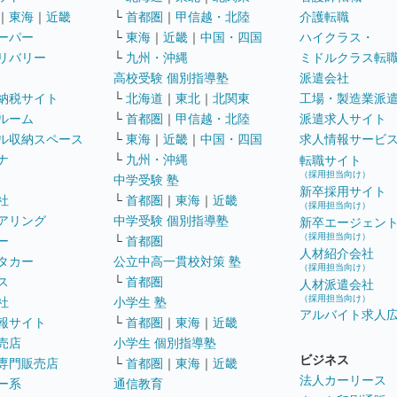
｜
東海
｜
近畿
└
首都圏
｜
甲信越・北陸
介護転職
ーパー
└
東海
｜
近畿
｜
中国・四国
ハイクラス・
リバリー
└
九州・沖縄
ミドルクラス転
高校受験 個別指導塾
派遣会社
納税サイト
└
北海道
｜
東北
｜
北関東
工場・製造業派
ルーム
└
首都圏
｜
甲信越・北陸
派遣求人サイト
ル収納スペース
└
東海
｜
近畿
｜
中国・四国
求人情報サービ
ナ
└
九州・沖縄
転職サイト
（採用担当向け）
中学受験 塾
新卒採用サイト
社
└
首都圏
｜
東海
｜
近畿
（採用担当向け）
アリング
中学受験 個別指導塾
新卒エージェン
（採用担当向け）
ー
└
首都圏
人材紹介会社
タカー
公立中高一貫校対策 塾
（採用担当向け）
ス
└
首都圏
人材派遣会社
（採用担当向け）
社
小学生 塾
アルバイト求人
報サイト
└
首都圏
｜
東海
｜
近畿
売店
小学生 個別指導塾
ビジネス
専門販売店
└
首都圏
｜
東海
｜
近畿
法人カーリース
ー系
通信教育