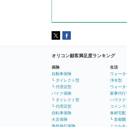
オリコン顧客満足度ランキング
保険
生活
自動車保険
ウォータ
└
ダイレクト型
浄水型
└
代理店型
ウォータ
バイク保険
家事代行
└
ダイレクト型
ハウスク
└
代理店型
コインラ
自転車保険
食材宅配
火災保険
└
首都圏
海外旅行保険
ミールキ