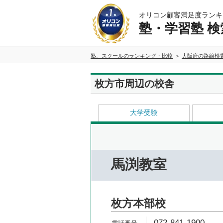
オリコン顧客満足度ランキ
塾・学習塾 検
塾、スクールのランキング・比較
大阪府の路線検
枚方市周辺の校舎
大学受験
馬渕教室
枚方本部校
072-841-1900