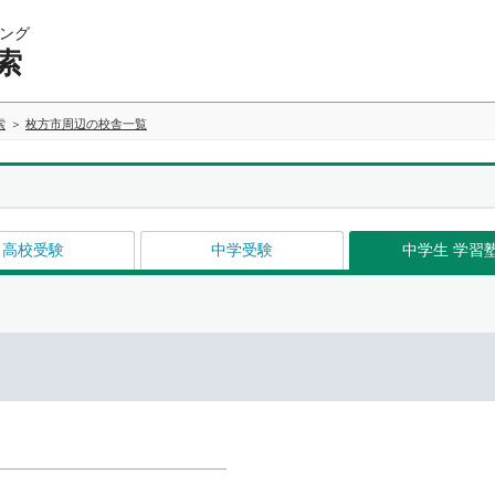
ング
索
索
枚方市周辺の校舎一覧
高校受験
中学受験
中学生 学習