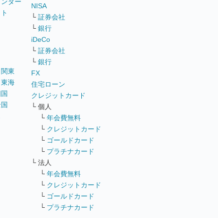
ウンター
NISA
イト
└
証券会社
リ
└
銀行
iDeCo
└
証券会社
└
銀行
｜
関東
FX
｜
東海
住宅ローン
四国
クレジットカード
全国
└ 個人
ス
└
年会費無料
└
クレジットカード
└
ゴールドカード
└
プラチナカード
└ 法人
└
年会費無料
└
クレジットカード
└
ゴールドカード
└
プラチナカード