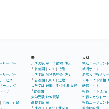
塾
人材
ーサーバー
大学受験 塾・予備校 現役
就活エージェン
└
首都圏
｜
東海
｜
近畿
就活サイト
ーサーバー
大学受験 個別指導塾 現役
逆求人型就活サ
サービス
└
首都圏
｜
東海
｜
近畿
アルバイト情報
リーニング
大学受験 難関大学特化型 現役
転職サイト
ンドリー
└
首都圏
転職サイト 女性
大学受験 映像授業
転職スカウトサ
｜
東海
｜
近畿
高校受験 塾
転職エージェン
ット
└
北海道
｜
東北
｜
北関東
看護師転職