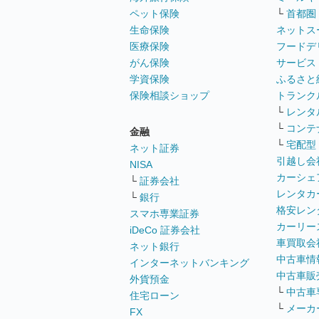
ペット保険
└
首都圏
生命保険
ネットス
医療保険
フードデ
がん保険
サービス
学資保険
ふるさと
保険相談ショップ
トランク
└
レンタ
└
コンテ
金融
└
宅配型
ネット証券
引越し会
NISA
カーシェ
└
証券会社
レンタカ
└
銀行
格安レン
スマホ専業証券
カーリー
iDeCo 証券会社
車買取会
ネット銀行
中古車情
インターネットバンキング
中古車販
外貨預金
└
中古車
住宅ローン
└
メーカ
FX