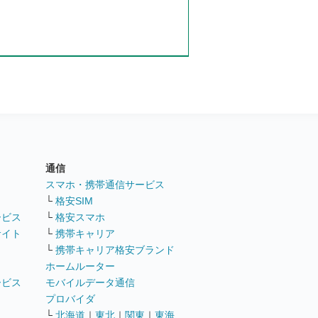
通信
ト
スマホ・携帯通信サービス
└
格安SIM
ービス
└
格安スマホ
サイト
└
携帯キャリア
└
携帯キャリア格安ブランド
ホームルーター
ービス
モバイルデータ通信
ト
プロバイダ
└
北海道
｜
東北
｜
関東
｜
東海