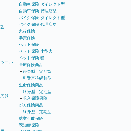
自動車保険 ダイレクト型
自動車保険 代理店型
バイク保険 ダイレクト型
バイク保険 代理店型
広告
火災保険
学資保険
ペット保険
ペット保険 小型犬
ペット保険 猫
トツール
医療保険商品
└
終身型
｜
定期型
└
引受基準緩和型
生命保険商品
└
終身型
｜
定期型
員向け
└
収入保障保険
がん保険商品
└
終身型
｜
定期型
就業不能保険
テ
認知症保険
ステ