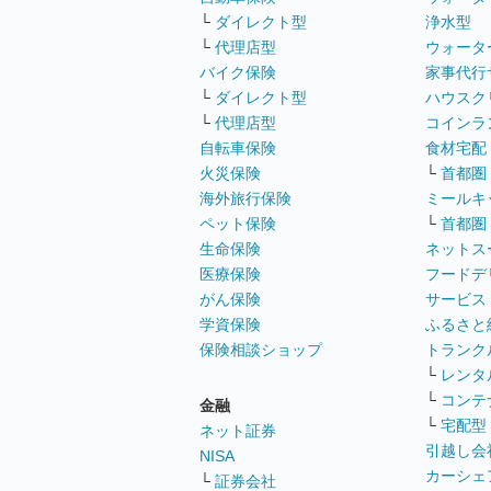
└
ダイレクト型
浄水型
└
代理店型
ウォータ
バイク保険
家事代行
└
ダイレクト型
ハウスク
└
代理店型
コインラ
自転車保険
食材宅配
火災保険
└
首都圏
海外旅行保険
ミールキ
ペット保険
└
首都圏
生命保険
ネットス
医療保険
フードデ
がん保険
サービス
学資保険
ふるさと
保険相談ショップ
トランク
└
レンタ
└
コンテ
金融
└
宅配型
ネット証券
引越し会
NISA
カーシェ
└
証券会社