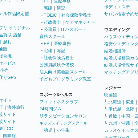
└
FP
｜
医療事務
ボディエステ
└
宅建
｜
簿記
ナル作品限定型
サロン検索予約
└
TOEIC
｜
社会保険労務士
└
行政書士
｜
ケアマネジャー
プリ オリジナル
└
公務員
｜
ITパスポート
ウエディング
品買取 店舗
資格スクール
ハウスウエディ
引越し
└
FP
｜
医療事務
格安ウエディン
通販
└
宅建
｜
簿記
結婚相談所
複合機
└
社会保険労務士
結婚式場相談カ
サービス
公務員試験予備校
結婚式場情報サ
 小売
法人向け英会話スクール
マッチングアプ
守りGPS
子どもプログラミング教室
レジャー
スポーツ&ヘルス
映画館
サイト
フィットネスクラブ
└
北海道
｜
東北
行
｜
海外旅行
24時間ジム
└
甲信越・北陸
較サイト
リラクゼーションサロン
└
近畿
｜
中国・
較サイト
キッズスイミングスクール
└
九州・沖縄
｜
 LCC
└
幼児
｜
小学生
カラオケボック
｜
国際線
テーマパーク