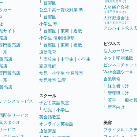
（採用担当向け）
ー
└
首都圏
人材紹介会社
タカー
公立中高一貫校対策 塾
（採用担当向け）
ス
└
首都圏
人材派遣会社
（採用担当向け）
社
小学生 塾
アルバイト求人
報サイト
└
首都圏
｜
東海
｜
近畿
売店
小学生 個別指導塾
ビジネス
専門販売店
└
首都圏
｜
東海
｜
近畿
法人カーリース
ー系
通信教育
ネット印刷通販
販売店
└
高校生
｜
中学生
｜
小学生
ビジネスチャッ
売店
家庭教師
Web会議ツール
専門販売店
幼児・小学生 学習教室
企業研修
ー系
幼児教室 知育
└
経営者向け
販売店
└
管理職向け
スクール
└
若手・一般社
テナンスサービス
子ども英語教室
└
新卒向け
└
幼児
｜
小学生
画配信サービス
英会話教室
真スタジオ
美容
オンライン英会話
サービス
ブライダルエス
通信講座
ックサービス
フェイシャルエ