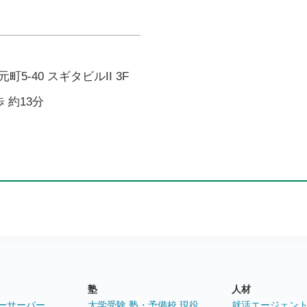
5-40 スギタビルII 3F
 約13分
塾
人材
ーサーバー
大学受験 塾・予備校 現役
就活エージェン