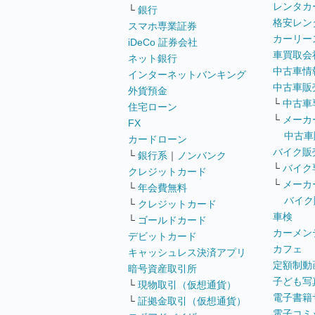
レンタカ
└
銀行
格安レン
スマホ専業証券
カーリー
iDeCo 証券会社
車買取会
ネット銀行
中古車情
インターネットバンキング
中古車販
外貨預金
└
中古車
住宅ローン
└
メーカ
FX
中古車
カードローン
バイク販
└
銀行系
｜
ノンバンク
└
バイク
クレジットカード
└
メーカ
└
年会費無料
バイク
└
クレジットカード
車検
└
ゴールドカード
カーメン
デビットカード
カフェ
キャッシュレス決済アプリ
定額制動
暗号資産取引所
子ども写
└
現物取引（仮想通貨）
電子書籍
└
証拠金取引（仮想通貨）
電子コミ