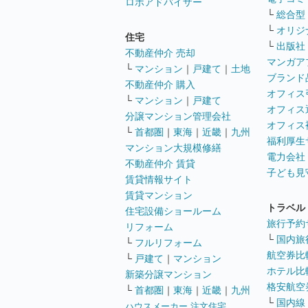
ロボアドバイザー
└
総合型
└
オリジ
住宅
└
出版社
不動産仲介 売却
マンガア
└
マンション
｜
戸建て
｜
土地
ブランド
不動産仲介 購入
オフィス
└
マンション
｜
戸建て
オフィス
分譲マンション管理会社
オフィス
└
首都圏
｜
東海
｜
近畿
｜
九州
福利厚生
マンション大規模修繕
電力会社
不動産仲介 賃貸
子ども見
賃貸情報サイト
賃貸マンション
トラベル
住宅設備ショールーム
旅行予約
リフォーム
└
国内旅
└
フルリフォーム
航空券比
└
戸建て
｜
マンション
ホテル比
新築分譲マンション
格安航空券
└
首都圏
｜
東海
｜
近畿
｜
九州
└
国内線
ハウスメーカー 注文住宅