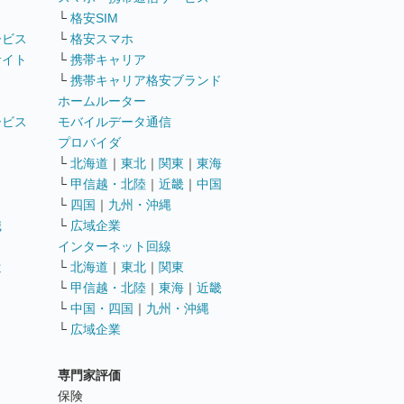
└
格安SIM
ービス
└
格安スマホ
サイト
└
携帯キャリア
└
携帯キャリア格安ブランド
ホームルーター
ービス
モバイルデータ通信
ト
プロバイダ
└
北海道
｜
東北
｜
関東
｜
東海
└
甲信越・北陸
｜
近畿
｜
中国
└
四国
｜
九州・沖縄
職
└
広域企業
インターネット回線
遣
└
北海道
｜
東北
｜
関東
└
甲信越・北陸
｜
東海
｜
近畿
ス
└
中国・四国
｜
九州・沖縄
└
広域企業
専門家評価
ト
保険