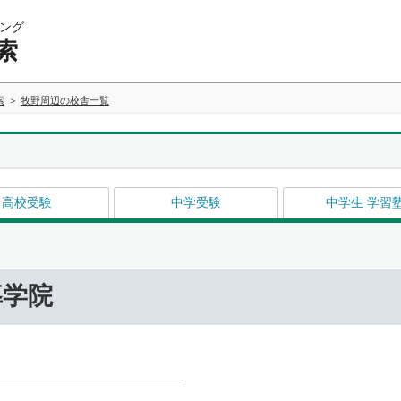
ング
索
索
牧野周辺の校舎一覧
高校受験
中学受験
中学生 学習
導学院