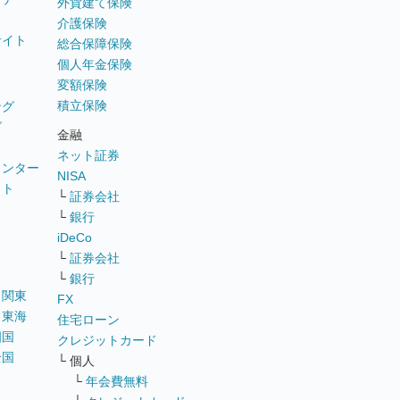
外貨建て保険
介護保険
サイト
総合保障保険
個人年金保険
変額保険
積立保険
ング
グ
金融
ネット証券
ウンター
NISA
イト
└
証券会社
リ
└
銀行
iDeCo
└
証券会社
└
銀行
｜
関東
FX
｜
東海
住宅ローン
四国
クレジットカード
全国
└ 個人
ス
└
年会費無料