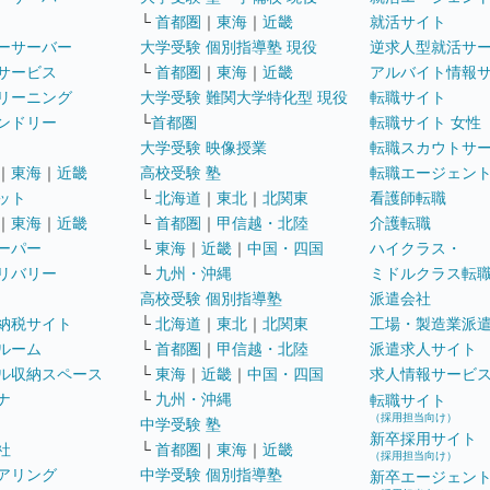
└
首都圏
｜
東海
｜
近畿
就活サイト
ーサーバー
大学受験 個別指導塾 現役
逆求人型就活サ
サービス
└
首都圏
｜
東海
｜
近畿
アルバイト情報
リーニング
大学受験 難関大学特化型 現役
転職サイト
ンドリー
└
首都圏
転職サイト 女性
大学受験 映像授業
転職スカウトサ
｜
東海
｜
近畿
高校受験 塾
転職エージェン
ット
└
北海道
｜
東北
｜
北関東
看護師転職
｜
東海
｜
近畿
└
首都圏
｜
甲信越・北陸
介護転職
ーパー
└
東海
｜
近畿
｜
中国・四国
ハイクラス・
リバリー
└
九州・沖縄
ミドルクラス転
高校受験 個別指導塾
派遣会社
納税サイト
└
北海道
｜
東北
｜
北関東
工場・製造業派
ルーム
└
首都圏
｜
甲信越・北陸
派遣求人サイト
ル収納スペース
└
東海
｜
近畿
｜
中国・四国
求人情報サービ
ナ
└
九州・沖縄
転職サイト
（採用担当向け）
中学受験 塾
新卒採用サイト
社
└
首都圏
｜
東海
｜
近畿
（採用担当向け）
アリング
中学受験 個別指導塾
新卒エージェン