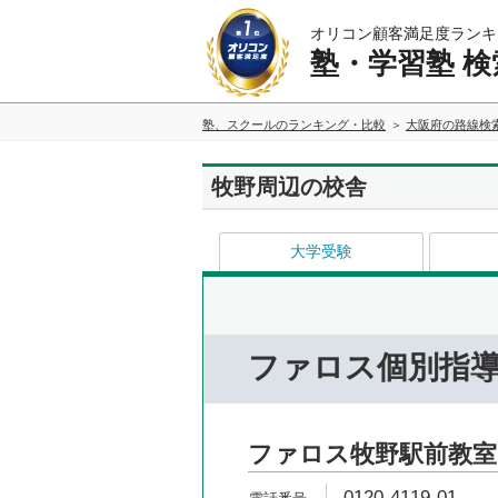
オリコン顧客満足度ランキ
塾・学習塾 検
塾、スクールのランキング・比較
大阪府の路線検
牧野周辺の校舎
大学受験
ファロス個別指
ファロス牧野駅前教室
0120-4119-01