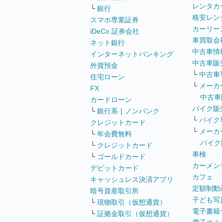
レンタカ
└
銀行
格安レン
スマホ専業証券
カーリー
iDeCo 証券会社
車買取会
ネット銀行
中古車情
インターネットバンキング
中古車販
外貨預金
└
中古車
住宅ローン
└
メーカ
FX
中古車
カードローン
バイク販
└
銀行系
｜
ノンバンク
└
バイク
クレジットカード
└
メーカ
└
年会費無料
バイク
└
クレジットカード
車検
└
ゴールドカード
カーメン
デビットカード
カフェ
キャッシュレス決済アプリ
定額制動
暗号資産取引所
子ども写
└
現物取引（仮想通貨）
電子書籍
└
証拠金取引（仮想通貨）