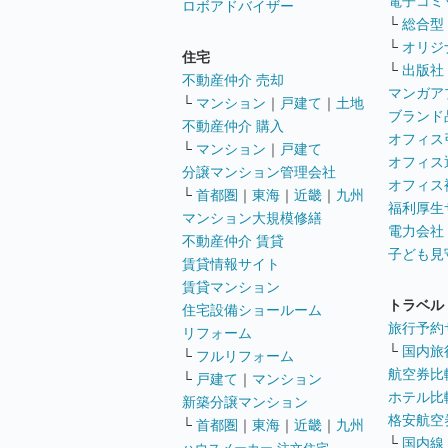
電子コミ
ロボアドバイザー
└
総合型
└
オリジ
住宅
└
出版社
不動産仲介 売却
マンガア
└
マンション
｜
戸建て
｜
土地
ブランド
不動産仲介 購入
オフィス
└
マンション
｜
戸建て
オフィス
分譲マンション管理会社
オフィス
└
首都圏
｜
東海
｜
近畿
｜
九州
福利厚生
マンション大規模修繕
電力会社
不動産仲介 賃貸
子ども見
賃貸情報サイト
賃貸マンション
トラベル
住宅設備ショールーム
旅行予約
リフォーム
└
国内旅
└
フルリフォーム
航空券比
└
戸建て
｜
マンション
ホテル比
新築分譲マンション
格安航空券
└
首都圏
｜
東海
｜
近畿
｜
九州
└
国内線