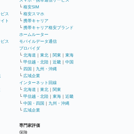
ト
スマホ・携帯通信サービス
└
格安SIM
ービス
└
格安スマホ
サイト
└
携帯キャリア
└
携帯キャリア格安ブランド
ホームルーター
ービス
モバイルデータ通信
ト
プロバイダ
└
北海道
｜
東北
｜
関東
｜
東海
└
甲信越・北陸
｜
近畿
｜
中国
└
四国
｜
九州・沖縄
職
└
広域企業
インターネット回線
遣
└
北海道
｜
東北
｜
関東
└
甲信越・北陸
｜
東海
｜
近畿
ス
└
中国・四国
｜
九州・沖縄
└
広域企業
専門家評価
ト
保険