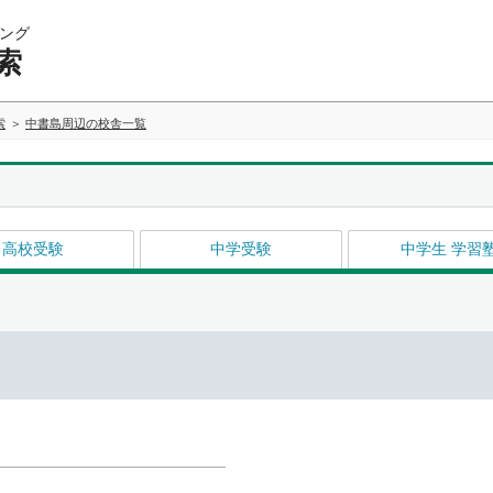
ング
索
索
中書島周辺の校舎一覧
高校受験
中学受験
中学生 学習