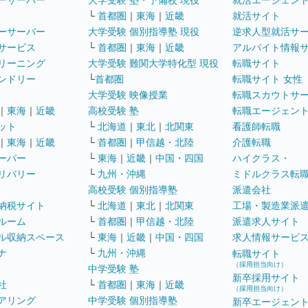
ーサーバー
大学受験 塾・予備校 現役
就活エージェン
└
首都圏
｜
東海
｜
近畿
就活サイト
ーサーバー
大学受験 個別指導塾 現役
逆求人型就活サ
サービス
└
首都圏
｜
東海
｜
近畿
アルバイト情報
リーニング
大学受験 難関大学特化型 現役
転職サイト
ンドリー
└
首都圏
転職サイト 女性
大学受験 映像授業
転職スカウトサ
｜
東海
｜
近畿
高校受験 塾
転職エージェン
ット
└
北海道
｜
東北
｜
北関東
看護師転職
｜
東海
｜
近畿
└
首都圏
｜
甲信越・北陸
介護転職
ーパー
└
東海
｜
近畿
｜
中国・四国
ハイクラス・
リバリー
└
九州・沖縄
ミドルクラス転
高校受験 個別指導塾
派遣会社
納税サイト
└
北海道
｜
東北
｜
北関東
工場・製造業派
ルーム
└
首都圏
｜
甲信越・北陸
派遣求人サイト
ル収納スペース
└
東海
｜
近畿
｜
中国・四国
求人情報サービ
ナ
└
九州・沖縄
転職サイト
（採用担当向け）
中学受験 塾
新卒採用サイト
社
└
首都圏
｜
東海
｜
近畿
（採用担当向け）
アリング
中学受験 個別指導塾
新卒エージェン