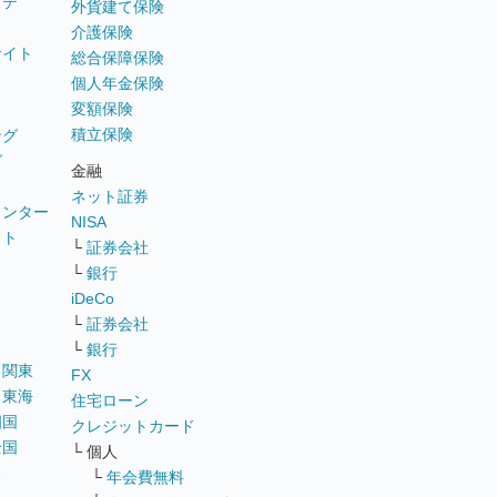
ステ
外貨建て保険
介護保険
サイト
総合保障保険
個人年金保険
変額保険
積立保険
ング
グ
金融
ネット証券
ウンター
NISA
イト
└
証券会社
リ
└
銀行
iDeCo
└
証券会社
└
銀行
｜
関東
FX
｜
東海
住宅ローン
四国
クレジットカード
全国
└ 個人
ス
└
年会費無料