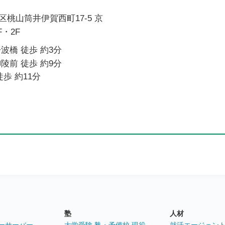
桃山筒井伊賀西町17-5 京
・2F
波橋 徒歩 約3分
陵前 徒歩 約9分
歩 約11分
塾
人材