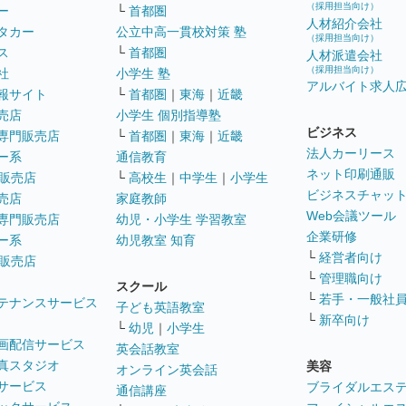
（採用担当向け）
ー
└
首都圏
人材紹介会社
タカー
公立中高一貫校対策 塾
（採用担当向け）
ス
└
首都圏
人材派遣会社
（採用担当向け）
社
小学生 塾
アルバイト求人
報サイト
└
首都圏
｜
東海
｜
近畿
売店
小学生 個別指導塾
ビジネス
専門販売店
└
首都圏
｜
東海
｜
近畿
法人カーリース
ー系
通信教育
ネット印刷通販
販売店
└
高校生
｜
中学生
｜
小学生
ビジネスチャッ
売店
家庭教師
Web会議ツール
専門販売店
幼児・小学生 学習教室
企業研修
ー系
幼児教室 知育
└
経営者向け
販売店
└
管理職向け
スクール
└
若手・一般社
テナンスサービス
子ども英語教室
└
新卒向け
└
幼児
｜
小学生
画配信サービス
英会話教室
真スタジオ
美容
オンライン英会話
サービス
ブライダルエス
通信講座