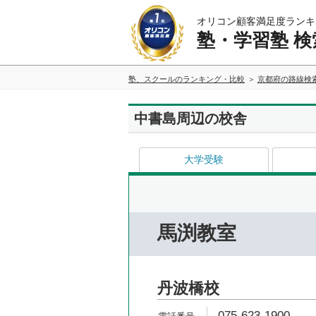
オリコン顧客満足度ランキ
塾・学習塾 検
塾、スクールのランキング・比較
京都府の路線検
中書島周辺の校舎
大学受験
馬渕教室
丹波橋校
075-623-1900