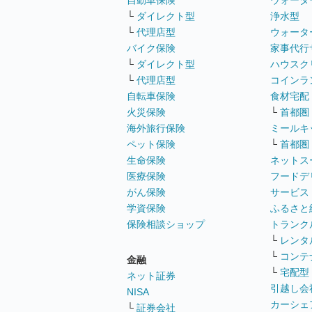
自動車保険
ウォータ
└
ダイレクト型
浄水型
└
代理店型
ウォータ
バイク保険
家事代行
└
ダイレクト型
ハウスク
└
代理店型
コインラ
自転車保険
食材宅配
火災保険
└
首都圏
海外旅行保険
ミールキ
ペット保険
└
首都圏
生命保険
ネットス
医療保険
フードデ
がん保険
サービス
学資保険
ふるさと
保険相談ショップ
トランク
└
レンタ
└
コンテ
金融
└
宅配型
ネット証券
引越し会
NISA
カーシェ
└
証券会社