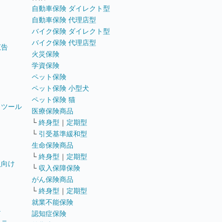
自動車保険 ダイレクト型
自動車保険 代理店型
バイク保険 ダイレクト型
バイク保険 代理店型
広告
火災保険
学資保険
ペット保険
ペット保険 小型犬
ペット保険 猫
トツール
医療保険商品
└
終身型
｜
定期型
└
引受基準緩和型
生命保険商品
└
終身型
｜
定期型
員向け
└
収入保障保険
がん保険商品
└
終身型
｜
定期型
就業不能保険
テ
認知症保険