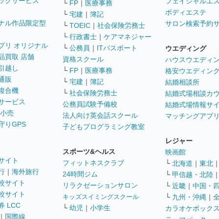
ックサービス
フェイシャルエ
└
FP
｜
医療事務
ボディエステ
└
宅建
｜
簿記
ナル作品限定型
サロン検索予約
└
TOEIC
｜
社会保険労務士
└
行政書士
｜
ケアマネジャー
プリ オリジナル
└
公務員
｜
ITパスポート
ウエディング
品買取 店舗
資格スクール
ハウスウエディ
引越し
└
FP
｜
医療事務
格安ウエディン
通販
└
宅建
｜
簿記
結婚相談所
複合機
└
社会保険労務士
結婚式場相談カ
サービス
公務員試験予備校
結婚式場情報サ
 小売
法人向け英会話スクール
マッチングアプ
守りGPS
子どもプログラミング教室
レジャー
スポーツ&ヘルス
映画館
サイト
フィットネスクラブ
└
北海道
｜
東北
行
｜
海外旅行
24時間ジム
└
甲信越・北陸
較サイト
リラクゼーションサロン
└
近畿
｜
中国・
較サイト
キッズスイミングスクール
└
九州・沖縄
｜
 LCC
└
幼児
｜
小学生
カラオケボック
｜
国際線