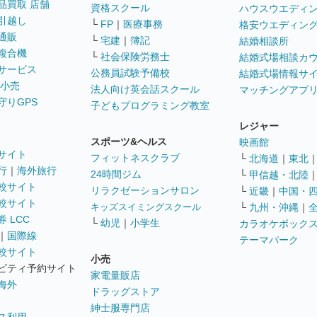
品買取 店舗
資格スクール
ハウスウエディ
引越し
└
FP
｜
医療事務
格安ウエディン
通販
└
宅建
｜
簿記
結婚相談所
複合機
└
社会保険労務士
結婚式場相談カ
サービス
公務員試験予備校
結婚式場情報サ
 小売
法人向け英会話スクール
マッチングアプ
守りGPS
子どもプログラミング教室
レジャー
スポーツ&ヘルス
映画館
サイト
フィットネスクラブ
└
北海道
｜
東北
行
｜
海外旅行
24時間ジム
└
甲信越・北陸
較サイト
リラクゼーションサロン
└
近畿
｜
中国・
較サイト
キッズスイミングスクール
└
九州・沖縄
｜
 LCC
└
幼児
｜
小学生
カラオケボック
｜
国際線
テーマパーク
較サイト
小売
ビティ予約サイト
家電量販店
海外
ドラッグストア
紳士服専門店