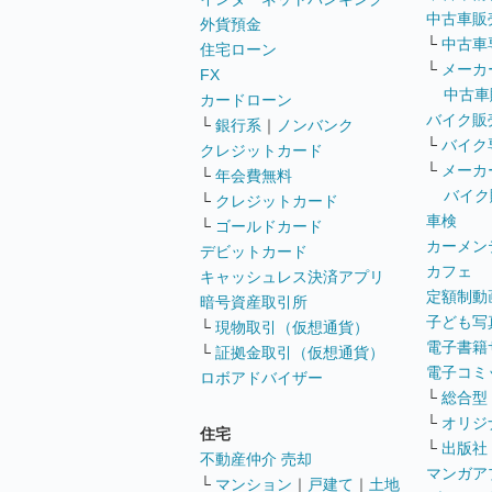
中古車販
外貨預金
└
中古車
住宅ローン
└
メーカ
FX
中古車
カードローン
バイク販
└
銀行系
｜
ノンバンク
└
バイク
クレジットカード
└
メーカ
└
年会費無料
バイク
└
クレジットカード
車検
└
ゴールドカード
カーメン
デビットカード
カフェ
キャッシュレス決済アプリ
定額制動
暗号資産取引所
子ども写
└
現物取引（仮想通貨）
電子書籍
└
証拠金取引（仮想通貨）
電子コミ
ロボアドバイザー
└
総合型
└
オリジ
住宅
└
出版社
不動産仲介 売却
マンガア
└
マンション
｜
戸建て
｜
土地