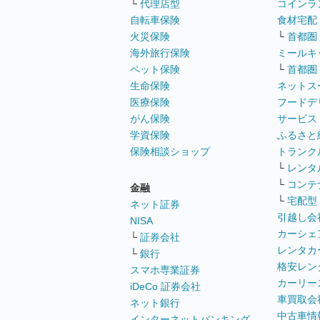
└
代理店型
コインラ
自転車保険
食材宅配
火災保険
└
首都圏
海外旅行保険
ミールキ
ペット保険
└
首都圏
生命保険
ネットス
医療保険
フードデ
がん保険
サービス
学資保険
ふるさと
保険相談ショップ
トランク
└
レンタ
└
コンテ
金融
└
宅配型
ネット証券
引越し会
NISA
カーシェ
└
証券会社
レンタカ
└
銀行
格安レン
スマホ専業証券
カーリー
iDeCo 証券会社
車買取会
ネット銀行
中古車情
インターネットバンキング