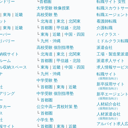
ンドリー
└
首都圏
転職サイト 女性
大学受験 映像授業
転職スカウトサ
｜
東海
｜
近畿
高校受験 塾
転職エージェン
ット
└
北海道
｜
東北
｜
北関東
看護師転職
｜
東海
｜
近畿
└
首都圏
｜
甲信越・北陸
介護転職
ーパー
└
東海
｜
近畿
｜
中国・四国
ハイクラス・
リバリー
└
九州・沖縄
ミドルクラス転
高校受験 個別指導塾
派遣会社
納税サイト
└
北海道
｜
東北
｜
北関東
工場・製造業派
ルーム
└
首都圏
｜
甲信越・北陸
派遣求人サイト
ル収納スペース
└
東海
｜
近畿
｜
中国・四国
求人情報サービ
ナ
└
九州・沖縄
転職サイト
（採用担当向け）
中学受験 塾
新卒採用サイト
社
└
首都圏
｜
東海
｜
近畿
（採用担当向け）
アリング
中学受験 個別指導塾
新卒エージェン
（採用担当向け）
ー
└
首都圏
人材紹介会社
タカー
公立中高一貫校対策 塾
（採用担当向け）
ス
└
首都圏
人材派遣会社
（採用担当向け）
社
小学生 塾
アルバイト求人
報サイト
└
首都圏
｜
東海
｜
近畿