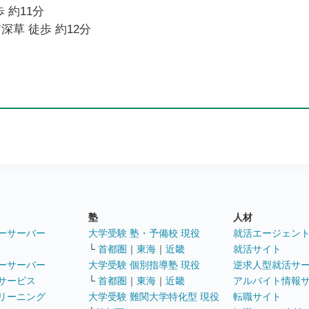
 約11分
深草 徒歩 約12分
塾
人材
ーサーバー
大学受験 塾・予備校 現役
就活エージェン
└
首都圏
｜
東海
｜
近畿
就活サイト
ーサーバー
大学受験 個別指導塾 現役
逆求人型就活サ
サービス
└
首都圏
｜
東海
｜
近畿
アルバイト情報
リーニング
大学受験 難関大学特化型 現役
転職サイト