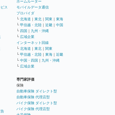
ホームルーター
ービス
モバイルデータ通信
ト
プロバイダ
└
北海道
｜
東北
｜
関東
｜
東海
└
甲信越・北陸
｜
近畿
｜
中国
└
四国
｜
九州・沖縄
職
└
広域企業
インターネット回線
遣
└
北海道
｜
東北
｜
関東
└
甲信越・北陸
｜
東海
｜
近畿
ス
└
中国・四国
｜
九州・沖縄
└
広域企業
専門家評価
ト
保険
自動車保険 ダイレクト型
自動車保険 代理店型
バイク保険 ダイレクト型
バイク保険 代理店型
広告
火災保険