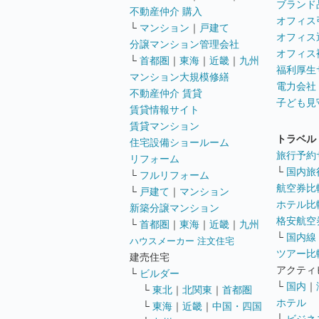
ブランド
不動産仲介 購入
オフィス
└
マンション
｜
戸建て
オフィス
分譲マンション管理会社
オフィス
└
首都圏
｜
東海
｜
近畿
｜
九州
福利厚生
マンション大規模修繕
電力会社
不動産仲介 賃貸
子ども見
賃貸情報サイト
賃貸マンション
トラベル
住宅設備ショールーム
旅行予約
リフォーム
└
国内旅
└
フルリフォーム
航空券比
└
戸建て
｜
マンション
ホテル比
新築分譲マンション
格安航空券
└
首都圏
｜
東海
｜
近畿
｜
九州
└
国内線
ハウスメーカー 注文住宅
ツアー比
建売住宅
アクティ
└
ビルダー
└
国内
｜
└
東北
｜
北関東
｜
首都圏
ホテル
└
東海
｜
近畿
｜
中国・四国