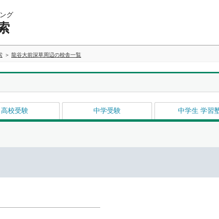
ング
索
索
龍谷大前深草周辺の校舎一覧
高校受験
中学受験
中学生 学習