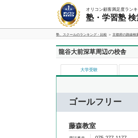
オリコン顧客満足度ランキ
塾・学習塾 検
塾、スクールのランキング・比較
京都府の路線検
龍谷大前深草周辺の校舎
大学受験
ゴールフリー
藤森教室
075-277-1177