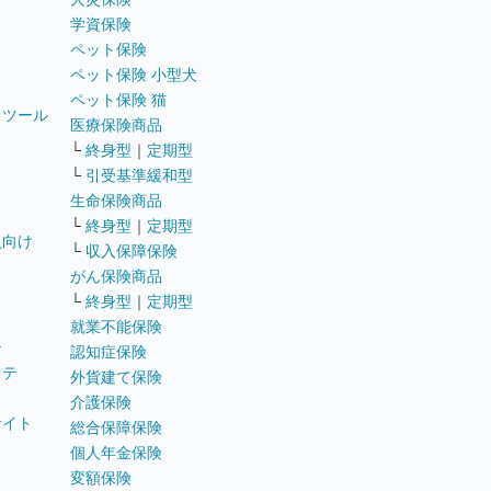
学資保険
ペット保険
ペット保険 小型犬
ペット保険 猫
トツール
医療保険商品
└
終身型
｜
定期型
└
引受基準緩和型
生命保険商品
└
終身型
｜
定期型
員向け
└
収入保障保険
がん保険商品
└
終身型
｜
定期型
就業不能保険
テ
認知症保険
ステ
外貨建て保険
介護保険
サイト
総合保障保険
個人年金保険
変額保険