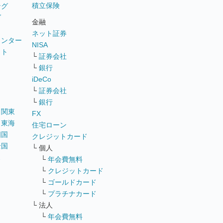
積立保険
ング
グ
金融
ネット証券
ウンター
NISA
イト
└
証券会社
リ
└
銀行
iDeCo
└
証券会社
└
銀行
｜
関東
FX
｜
東海
住宅ローン
四国
クレジットカード
全国
└ 個人
ス
└
年会費無料
└
クレジットカード
└
ゴールドカード
└
プラチナカード
└ 法人
└
年会費無料