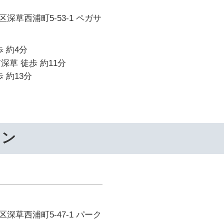
深草西浦町5-53-1 ペガサ
 約4分
深草 徒歩 約11分
 約13分
ワン
深草西浦町5-47-1 パーク