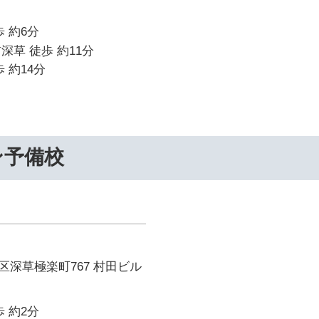
 約6分
深草 徒歩 約11分
 約14分
ン予備校
深草極楽町767 村田ビル
 約2分