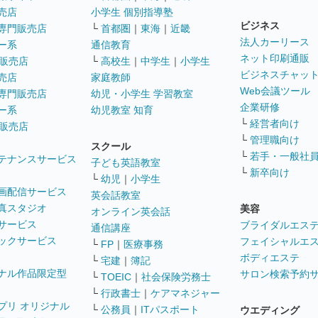
売店
小学生 個別指導塾
ビジネス
専門販売店
└
首都圏
｜
東海
｜
近畿
法人カーリース
ー系
通信教育
ネット印刷通販
販売店
└
高校生
｜
中学生
｜
小学生
ビジネスチャッ
売店
家庭教師
Web会議ツール
専門販売店
幼児・小学生 学習教室
企業研修
ー系
幼児教室 知育
└
経営者向け
販売店
└
管理職向け
スクール
└
若手・一般社
テナンスサービス
子ども英語教室
└
新卒向け
└
幼児
｜
小学生
画配信サービス
英会話教室
真スタジオ
美容
オンライン英会話
サービス
ブライダルエス
通信講座
ックサービス
フェイシャルエ
└
FP
｜
医療事務
ボディエステ
└
宅建
｜
簿記
ナル作品限定型
サロン検索予約
└
TOEIC
｜
社会保険労務士
└
行政書士
｜
ケアマネジャー
プリ オリジナル
└
公務員
｜
ITパスポート
ウエディング