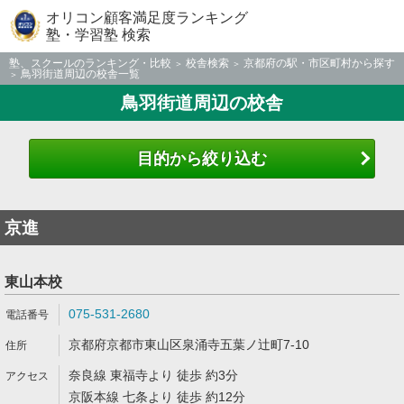
オリコン顧客満足度ランキング
塾・学習塾 検索
塾、スクールのランキング・比較
校舎検索
京都府の駅・市区町村から探す
鳥羽街道周辺の校舎一覧
鳥羽街道周辺の校舎
目的から絞り込む
京進
東山本校
075-531-2680
京都府京都市東山区泉涌寺五葉ノ辻町7-10
奈良線 東福寺より 徒歩 約3分
京阪本線 七条より 徒歩 約12分