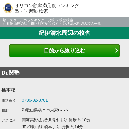
オリコン顧客満足度ランキング
塾・学習塾 検索
塾、スクールのランキング・比較
校舎検索
和歌山県の駅・市区町村から探す
紀伊清水周辺の校舎一覧
紀伊清水周辺の校舎
目的から絞り込む
Dr.関塾
橋本校
0736-32-8701
和歌山県橋本市東家6-1-5
南海高野線 紀伊清水より 徒歩 約10分
JR和歌山線 橋本より 徒歩 約14分