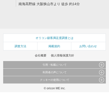
南海高野線 大阪狭山市より 徒歩 約14分
オリコン顧客満足度調査とは
調査方法
掲載規約
お問い合わせ
会社概要
個人情報保護方針
引用・転載について
利用者の声について
当サイトで公開されている情報（文字、写真、イラスト、画像データ等）及びこれらの配
置・編集および構造などについての著作権は株式会社oricon MEに帰属しております。
クッキーの使用について
当サイトに掲載している内容はすべてサービスの利用者が提出された見解・感想です。
これらの情報を権利者の許可なく無断転載・複製などの二次利用を行うことは固く禁じて
弊社が内容について正確性を含め一切保証するものではありません。
おります。
© oricon ME inc.
このサイトでは Cookie を使用して、ユーザーに合わせたコンテンツや広告の表示、ソー
弊社の見解・ 意見ではないことをご理解いただいた上でご覧ください。
シャル メディア機能の提供、広告の表示回数やクリック数の測定を行っています。
また、ユーザーによるサイトの利用状況についても情報を収集し、ソーシャル メディア
や広告配信、データ解析の各パートナーに提供しています。
各パートナーは、この情報とユーザーが各パートナーに提供した他の情報や、ユーザーが