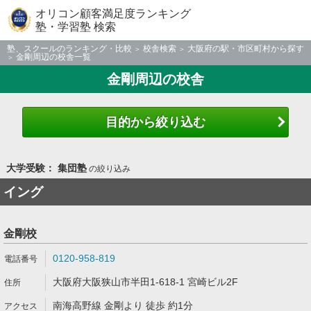
オリコン顧客満足度ランキング
塾・学習塾 検索
塾、スクールのランキング・比較
校舎検索
大阪府の駅・市区町村から探す
金剛周辺の校舎一覧
金剛周辺の校舎
目的から絞り込む
大学受験： 集団塾
の絞り込み
イング
金剛校
0120-958-819
大阪府大阪狭山市半田1-618-1 宮崎ビル2F
南海高野線 金剛より 徒歩 約1分