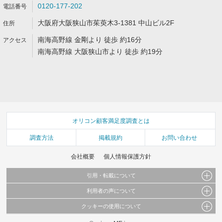
0120-177-202
大阪府大阪狭山市茱萸木3-1381 中山ビル2F
南海高野線 金剛より 徒歩 約16分
南海高野線 大阪狭山市より 徒歩 約19分
オリコン顧客満足度調査とは
調査方法
掲載規約
お問い合わせ
会社概要
個人情報保護方針
引用・転載について
利用者の声について
当サイトで公開されている情報（文字、写真、イラスト、画像データ等）及びこれらの配
置・編集および構造などについての著作権は株式会社oricon MEに帰属しております。
クッキーの使用について
当サイトに掲載している内容はすべてサービスの利用者が提出された見解・感想です。
これらの情報を権利者の許可なく無断転載・複製などの二次利用を行うことは固く禁じて
弊社が内容について正確性を含め一切保証するものではありません。
おります。