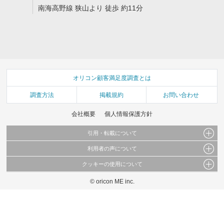
南海高野線 狭山より 徒歩 約11分
オリコン顧客満足度調査とは
調査方法
掲載規約
お問い合わせ
会社概要
個人情報保護方針
引用・転載について
利用者の声について
当サイトで公開されている情報（文字、写真、イラスト、画像データ等）及びこれらの配
置・編集および構造などについての著作権は株式会社oricon MEに帰属しております。
クッキーの使用について
当サイトに掲載している内容はすべてサービスの利用者が提出された見解・感想です。
これらの情報を権利者の許可なく無断転載・複製などの二次利用を行うことは固く禁じて
弊社が内容について正確性を含め一切保証するものではありません。
おります。
© oricon ME inc.
このサイトでは Cookie を使用して、ユーザーに合わせたコンテンツや広告の表示、ソー
弊社の見解・ 意見ではないことをご理解いただいた上でご覧ください。
シャル メディア機能の提供、広告の表示回数やクリック数の測定を行っています。
また、ユーザーによるサイトの利用状況についても情報を収集し、ソーシャル メディア
や広告配信、データ解析の各パートナーに提供しています。
各パートナーは、この情報とユーザーが各パートナーに提供した他の情報や、ユーザーが