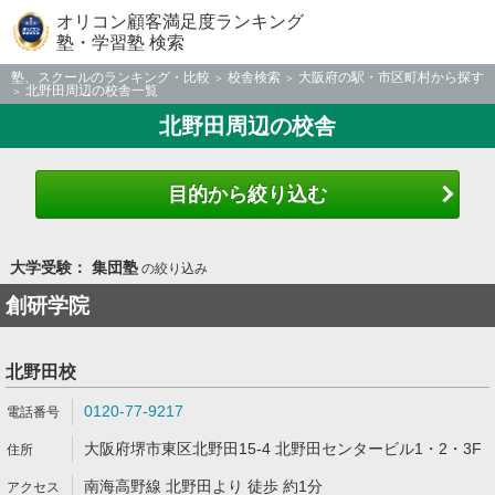
オリコン顧客満足度ランキング
塾・学習塾 検索
塾、スクールのランキング・比較
校舎検索
大阪府の駅・市区町村から探す
北野田周辺の校舎一覧
北野田周辺の校舎
目的から絞り込む
大学受験： 集団塾
の絞り込み
創研学院
北野田校
0120-77-9217
大阪府堺市東区北野田15-4 北野田センタービル1・2・3F
南海高野線 北野田より 徒歩 約1分