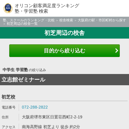
オリコン顧客満足度ランキング
塾・学習塾 検索
塾、スクールのランキング・比較
校舎検索
大阪府の駅・市区町村から探す
初芝周辺の校舎一覧
初芝周辺の校舎
目的から絞り込む
中学生 学習塾
の絞り込み
立志館ゼミナール
初芝校
072-288-2822
大阪府堺市東区日置荘西町2-2-19
南海高野線 初芝より 徒歩 約2分