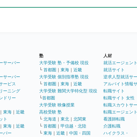
塾
人材
ーサーバー
大学受験 塾・予備校 現役
就活エージェン
└
首都圏
｜
東海
｜
近畿
就活サイト
ーサーバー
大学受験 個別指導塾 現役
逆求人型就活サ
サービス
└
首都圏
｜
東海
｜
近畿
アルバイト情報
リーニング
大学受験 難関大学特化型 現役
転職サイト
ンドリー
└
首都圏
転職サイト 女性
大学受験 映像授業
転職スカウトサ
｜
東海
｜
近畿
高校受験 塾
転職エージェン
ット
└
北海道
｜
東北
｜
北関東
看護師転職
｜
東海
｜
近畿
└
首都圏
｜
甲信越・北陸
介護転職
ーパー
└
東海
｜
近畿
｜
中国・四国
ハイクラス・