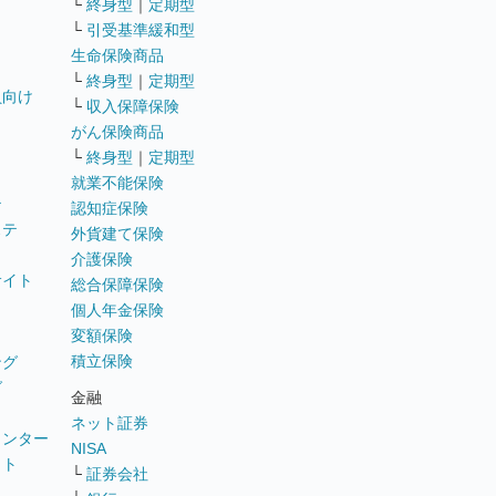
└
終身型
｜
定期型
└
引受基準緩和型
生命保険商品
└
終身型
｜
定期型
員向け
└
収入保障保険
がん保険商品
└
終身型
｜
定期型
就業不能保険
テ
認知症保険
ステ
外貨建て保険
介護保険
サイト
総合保障保険
個人年金保険
変額保険
積立保険
ング
グ
金融
ネット証券
ウンター
NISA
イト
└
証券会社
リ