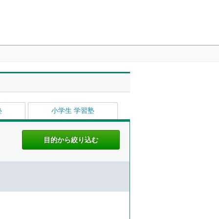
塾
小学生 学習塾