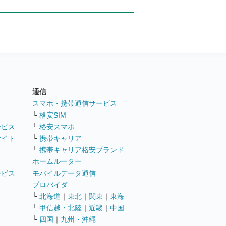
通信
ト
スマホ・携帯通信サービス
└
格安SIM
ービス
└
格安スマホ
サイト
└
携帯キャリア
└
携帯キャリア格安ブランド
ホームルーター
ービス
モバイルデータ通信
ト
プロバイダ
└
北海道
｜
東北
｜
関東
｜
東海
└
甲信越・北陸
｜
近畿
｜
中国
└
四国
｜
九州・沖縄