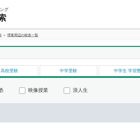
ング
索
索
堺東周辺の校舎一覧
高校受験
中学受験
中学生 学習
塾
映像授業
浪人生