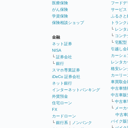
医療保険
フードデ
がん保険
サービス
学資保険
ふるさと
保険相談ショップ
トランク
└
レンタ
└
コンテ
金融
└
宅配型
ネット証券
引越し会
NISA
カーシェ
└
証券会社
レンタカ
└
銀行
格安レン
スマホ専業証券
カーリー
iDeCo 証券会社
車買取会
ネット銀行
中古車情
インターネットバンキング
中古車販
外貨預金
└
中古車
住宅ローン
└
メーカ
FX
中古車
カードローン
バイク販
└
銀行系
｜
ノンバンク
└
バイク