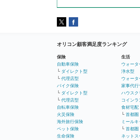
オリコン顧客満足度ランキング
保険
生活
自動車保険
ウォータ
└
ダイレクト型
浄水型
└
代理店型
ウォータ
バイク保険
家事代行
└
ダイレクト型
ハウスク
└
代理店型
コインラ
自転車保険
食材宅配
火災保険
└
首都圏
海外旅行保険
ミールキ
ペット保険
└
首都圏
生命保険
ネットス