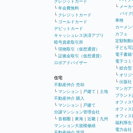
クレジットカード
└
メーカ
└
年会費無料
バイク
└
クレジットカード
車検
└
ゴールドカード
カーメン
デビットカード
カフェ
キャッシュレス決済アプリ
定額制動
暗号資産取引所
子ども写
└
現物取引（仮想通貨）
電子書籍
└
証拠金取引（仮想通貨）
電子コミ
ロボアドバイザー
└
総合型
└
オリジ
住宅
└
出版社
不動産仲介 売却
マンガア
└
マンション
｜
戸建て
｜
土地
ブランド
不動産仲介 購入
オフィス
└
マンション
｜
戸建て
オフィス
分譲マンション管理会社
オフィス
└
首都圏
｜
東海
｜
近畿
｜
九州
福利厚生
マンション大規模修繕
電力会社
不動産仲介 賃貸