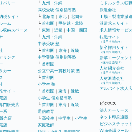
リバリー
└
九州・沖縄
ミドルクラス転
高校受験 個別指導塾
派遣会社
納税サイト
└
北海道
｜
東北
｜
北関東
工場・製造業派
ルーム
└
首都圏
｜
甲信越・北陸
派遣求人サイト
ル収納スペース
└
東海
｜
近畿
｜
中国・四国
求人情報サービ
ナ
└
九州・沖縄
転職サイト
（採用担当向け）
中学受験 塾
新卒採用サイト
社
└
首都圏
｜
東海
｜
近畿
（採用担当向け）
アリング
中学受験 個別指導塾
新卒エージェン
（採用担当向け）
ー
└
首都圏
人材紹介会社
タカー
公立中高一貫校対策 塾
（採用担当向け）
ス
└
首都圏
人材派遣会社
（採用担当向け）
社
小学生 塾
アルバイト求人
報サイト
└
首都圏
｜
東海
｜
近畿
売店
小学生 個別指導塾
ビジネス
専門販売店
└
首都圏
｜
東海
｜
近畿
法人カーリース
ー系
通信教育
ネット印刷通販
販売店
└
高校生
｜
中学生
｜
小学生
ビジネスチャッ
売店
家庭教師
Web会議ツール
専門販売店
幼児・小学生 学習教室