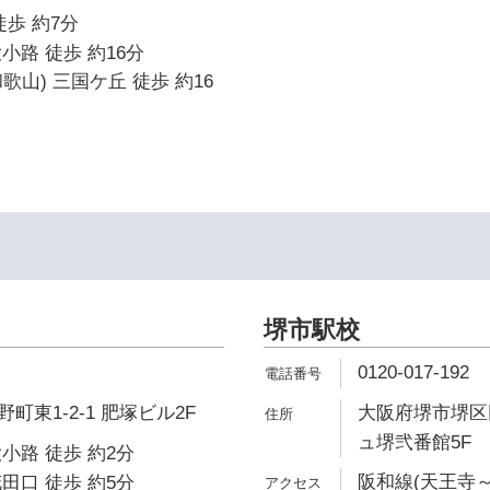
徒歩 約7分
小路 徒歩 約16分
歌山) 三国ケ丘 徒歩 約16
堺市駅校
0120-017-192
東1-2-1 肥塚ビル2F
大阪府堺市堺区田
ュ堺弐番館5F
小路 徒歩 約2分
阪和線(天王寺～
田口 徒歩 約5分