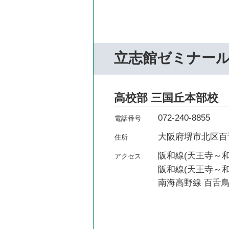
立志館ゼミナー
高校部 三国丘本部校
072-240-8855
大阪府堺市北区百舌
阪和線(天王寺～和
阪和線(天王寺～和
南海高野線 百舌鳥