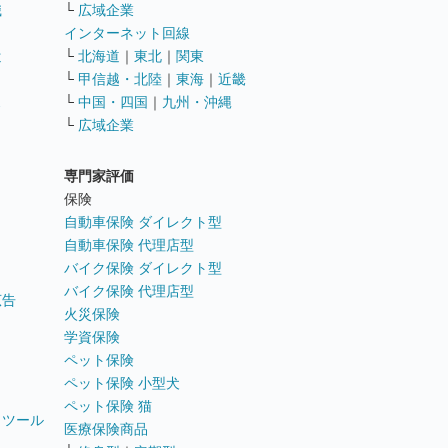
職
└
広域企業
インターネット回線
遣
└
北海道
｜
東北
｜
関東
└
甲信越・北陸
｜
東海
｜
近畿
ス
└
中国・四国
｜
九州・沖縄
└
広域企業
専門家評価
ト
保険
自動車保険 ダイレクト型
自動車保険 代理店型
バイク保険 ダイレクト型
バイク保険 代理店型
広告
火災保険
学資保険
ペット保険
ペット保険 小型犬
ペット保険 猫
トツール
医療保険商品