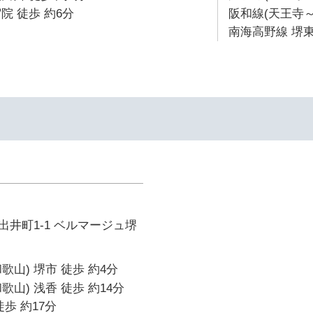
院 徒歩 約6分
阪和線(天王寺～
南海高野線 堺東
井町1-1 ベルマージュ堺
歌山) 堺市 徒歩 約4分
山) 浅香 徒歩 約14分
歩 約17分