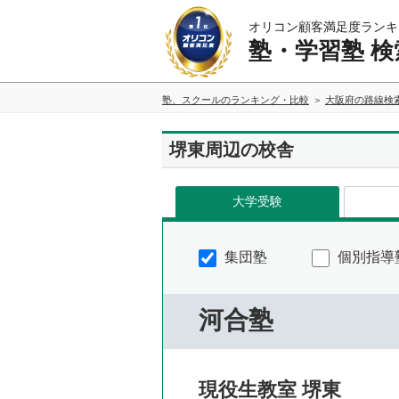
オリコン顧客満足度ランキ
塾・学習塾 検
塾、スクールのランキング・比較
大阪府の路線検
堺東周辺の校舎
大学受験
集団塾
個別指導
河合塾
現役生教室 堺東