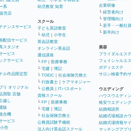
企業研修
ー系
幼児教室 知育
└
経営者向け
販売店
└
管理職向け
スクール
└
若手・一般社
テナンスサービス
子ども英語教室
└
新卒向け
└
幼児
｜
小学生
画配信サービス
英会話教室
真スタジオ
美容
オンライン英会話
サービス
ブライダルエス
通信講座
ックサービス
フェイシャルエ
└
FP
｜
医療事務
ボディエステ
└
宅建
｜
簿記
ナル作品限定型
サロン検索予約
└
TOEIC
｜
社会保険労務士
└
行政書士
｜
ケアマネジャー
プリ オリジナル
└
公務員
｜
ITパスポート
ウエディング
品買取 店舗
資格スクール
ハウスウエディ
引越し
└
FP
｜
医療事務
格安ウエディン
通販
└
宅建
｜
簿記
結婚相談所
複合機
└
社会保険労務士
結婚式場相談カ
サービス
公務員試験予備校
結婚式場情報サ
 小売
法人向け英会話スクール
マッチングアプ