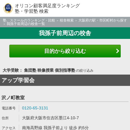
オリコン顧客満足度ランキング
塾・学習塾 検索
塾、スクールのランキング・比較
校舎検索
大阪府の駅・市区町村から探す
我孫子前周辺の校舎一覧
我孫子前周辺の校舎
目的から絞り込む
大学受験： 集団塾 映像授業 個別指導塾
の絞り込み
アップ学習会
沢ノ町教室
0120-65-3131
大阪府大阪市住吉区墨江4-10-7
南海高野線 我孫子前より 徒歩 約5分