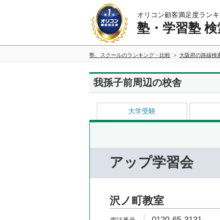
オリコン顧客満足度ランキ
塾・学習塾 検
塾、スクールのランキング・比較
大阪府の路線検
我孫子前周辺の校舎
大学受験
アップ学習会
沢ノ町教室
0120-65-3131