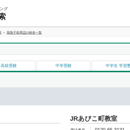
ング
索
索
我孫子前周辺の校舎一覧
高校受験
中学受験
中学生 学習
JRあびこ町教室
0120-65-3131