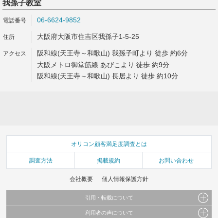
我孫子教室
06-6624-9852
大阪府大阪市住吉区我孫子1-5-25
阪和線(天王寺～和歌山) 我孫子町より 徒歩 約6分
大阪メトロ御堂筋線 あびこより 徒歩 約9分
阪和線(天王寺～和歌山) 長居より 徒歩 約10分
オリコン顧客満足度調査とは
調査方法
掲載規約
お問い合わせ
会社概要
個人情報保護方針
引用・転載について
利用者の声について
当サイトで公開されている情報（文字、写真、イラスト、画像データ等）及びこれらの配