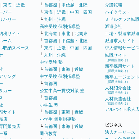
｜
東海
｜
近畿
└
首都圏
｜
甲信越・北陸
介護転職
ーパー
└
東海
｜
近畿
｜
中国・四国
ハイクラス・
リバリー
└
九州・沖縄
ミドルクラス転
高校受験 個別指導塾
派遣会社
納税サイト
└
北海道
｜
東北
｜
北関東
工場・製造業派
ルーム
└
首都圏
｜
甲信越・北陸
派遣求人サイト
ル収納スペース
└
東海
｜
近畿
｜
中国・四国
求人情報サービ
ナ
└
九州・沖縄
転職サイト
（採用担当向け）
中学受験 塾
新卒採用サイト
社
└
首都圏
｜
東海
｜
近畿
（採用担当向け）
アリング
中学受験 個別指導塾
新卒エージェン
（採用担当向け）
ー
└
首都圏
人材紹介会社
タカー
公立中高一貫校対策 塾
（採用担当向け）
ス
└
首都圏
人材派遣会社
（採用担当向け）
社
小学生 塾
アルバイト求人
報サイト
└
首都圏
｜
東海
｜
近畿
売店
小学生 個別指導塾
ビジネス
専門販売店
└
首都圏
｜
東海
｜
近畿
法人カーリース
ー系
通信教育