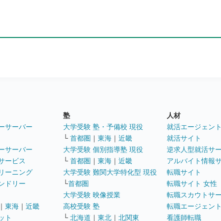
塾
人材
ーサーバー
大学受験 塾・予備校 現役
就活エージェン
└
首都圏
｜
東海
｜
近畿
就活サイト
ーサーバー
大学受験 個別指導塾 現役
逆求人型就活サ
サービス
└
首都圏
｜
東海
｜
近畿
アルバイト情報
リーニング
大学受験 難関大学特化型 現役
転職サイト
ンドリー
└
首都圏
転職サイト 女性
大学受験 映像授業
転職スカウトサ
｜
東海
｜
近畿
高校受験 塾
転職エージェン
ット
└
北海道
｜
東北
｜
北関東
看護師転職