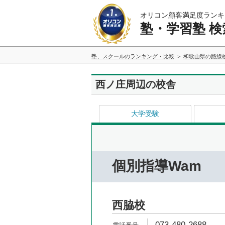
オリコン顧客満足度ランキ
塾・学習塾 検
塾、スクールのランキング・比較
和歌山県の路線
西ノ庄周辺の校舎
大学受験
個別指導Wam
西脇校
073-480-2688