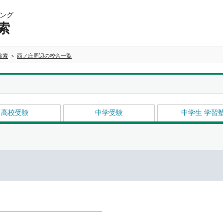
ング
索
検索
西ノ庄周辺の校舎一覧
高校受験
中学受験
中学生 学習