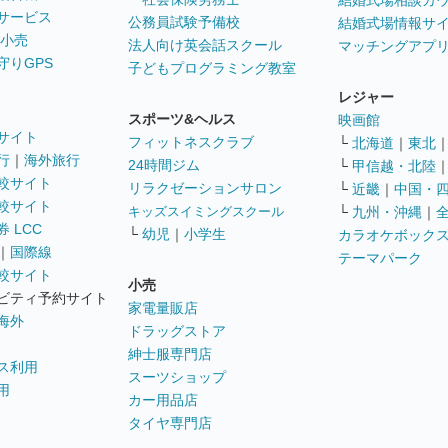
結婚式場相談カ
サービス
公務員試験予備校
結婚式場情報サ
 小売
法人向け英会話スクール
マッチングアプ
守りGPS
子どもプログラミング教室
レジャー
スポーツ&ヘルス
映画館
サイト
フィットネスクラブ
└
北海道
｜
東北
行
｜
海外旅行
24時間ジム
└
甲信越・北陸
較サイト
リラクゼーションサロン
└
近畿
｜
中国・
較サイト
キッズスイミングスクール
└
九州・沖縄
｜
 LCC
└
幼児
｜
小学生
カラオケボック
｜
国際線
テーマパーク
較サイト
小売
ビティ予約サイト
家電量販店
海外
ドラッグストア
紳士服専門店
ス利用
スーツショップ
用
カー用品店
タイヤ専門店