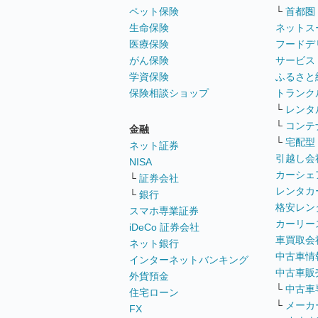
ペット保険
└
首都圏
生命保険
ネットス
医療保険
フードデ
がん保険
サービス
学資保険
ふるさと
保険相談ショップ
トランク
└
レンタ
└
コンテ
金融
└
宅配型
ネット証券
引越し会
NISA
カーシェ
└
証券会社
レンタカ
└
銀行
格安レン
スマホ専業証券
カーリー
iDeCo 証券会社
車買取会
ネット銀行
中古車情
インターネットバンキング
中古車販
外貨預金
└
中古車
住宅ローン
└
メーカ
FX