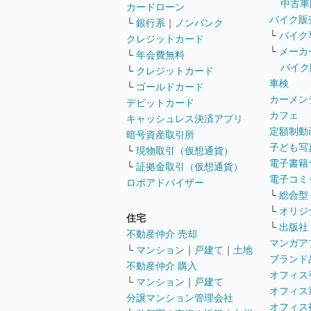
中古車
カードローン
バイク販
└
銀行系
｜
ノンバンク
└
バイク
クレジットカード
└
メーカ
└
年会費無料
バイク
└
クレジットカード
車検
└
ゴールドカード
カーメン
デビットカード
カフェ
キャッシュレス決済アプリ
定額制動
暗号資産取引所
子ども写
└
現物取引（仮想通貨）
電子書籍
└
証拠金取引（仮想通貨）
電子コミ
ロボアドバイザー
└
総合型
└
オリジ
住宅
└
出版社
不動産仲介 売却
マンガア
└
マンション
｜
戸建て
｜
土地
ブランド
不動産仲介 購入
オフィス
└
マンション
｜
戸建て
オフィス
分譲マンション管理会社
オフィス