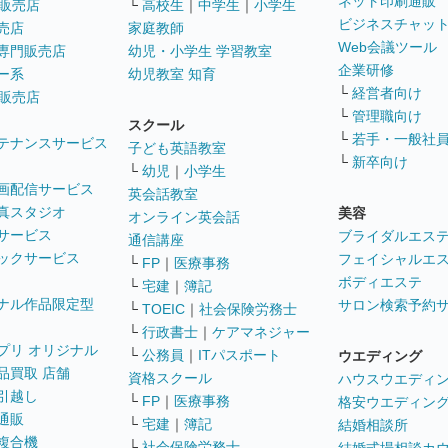
ネット印刷通販
販売店
└
高校生
｜
中学生
｜
小学生
ビジネスチャッ
売店
家庭教師
Web会議ツール
専門販売店
幼児・小学生 学習教室
企業研修
ー系
幼児教室 知育
└
経営者向け
販売店
└
管理職向け
スクール
└
若手・一般社
テナンスサービス
子ども英語教室
└
新卒向け
└
幼児
｜
小学生
画配信サービス
英会話教室
真スタジオ
美容
オンライン英会話
サービス
ブライダルエス
通信講座
ックサービス
フェイシャルエ
└
FP
｜
医療事務
ボディエステ
└
宅建
｜
簿記
ナル作品限定型
サロン検索予約
└
TOEIC
｜
社会保険労務士
└
行政書士
｜
ケアマネジャー
プリ オリジナル
└
公務員
｜
ITパスポート
ウエディング
品買取 店舗
資格スクール
ハウスウエディ
引越し
└
FP
｜
医療事務
格安ウエディン
通販
└
宅建
｜
簿記
結婚相談所
複合機
└
社会保険労務士