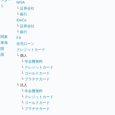
ウンター
NISA
イト
└
証券会社
リ
└
銀行
iDeCo
└
証券会社
└
銀行
｜
関東
FX
｜
東海
住宅ローン
四国
クレジットカード
全国
└ 個人
ス
└
年会費無料
└
クレジットカード
└
ゴールドカード
└
プラチナカード
└ 法人
└
年会費無料
└
クレジットカード
└
ゴールドカード
└
プラチナカード