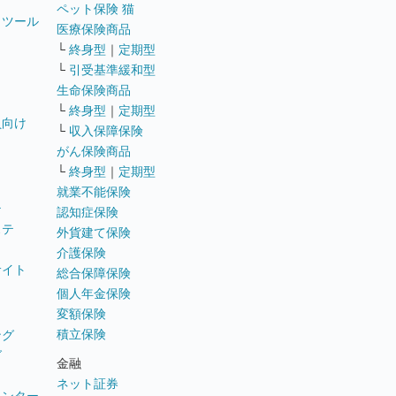
ペット保険 猫
トツール
医療保険商品
└
終身型
｜
定期型
└
引受基準緩和型
生命保険商品
└
終身型
｜
定期型
員向け
└
収入保障保険
がん保険商品
└
終身型
｜
定期型
就業不能保険
テ
認知症保険
ステ
外貨建て保険
介護保険
サイト
総合保障保険
個人年金保険
変額保険
積立保険
ング
グ
金融
ネット証券