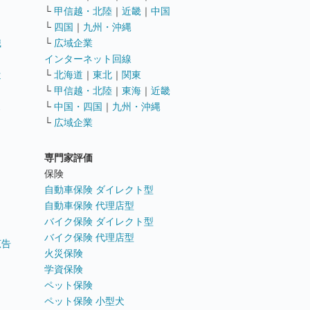
└
甲信越・北陸
｜
近畿
｜
中国
└
四国
｜
九州・沖縄
職
└
広域企業
インターネット回線
遣
└
北海道
｜
東北
｜
関東
└
甲信越・北陸
｜
東海
｜
近畿
ス
└
中国・四国
｜
九州・沖縄
└
広域企業
専門家評価
ト
保険
自動車保険 ダイレクト型
自動車保険 代理店型
バイク保険 ダイレクト型
バイク保険 代理店型
広告
火災保険
学資保険
ペット保険
ペット保険 小型犬