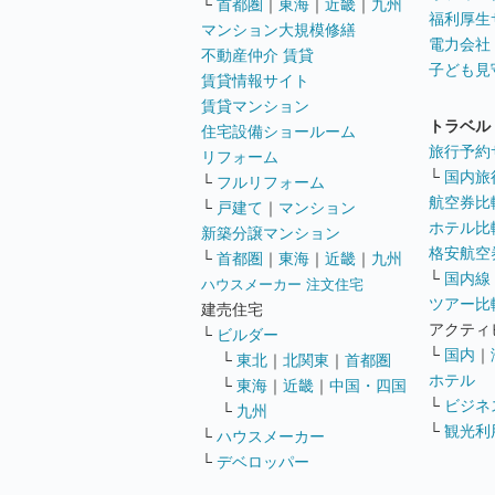
└
首都圏
｜
東海
｜
近畿
｜
九州
福利厚生
マンション大規模修繕
電力会社
不動産仲介 賃貸
子ども見
賃貸情報サイト
賃貸マンション
トラベル
住宅設備ショールーム
旅行予約
リフォーム
└
国内旅
└
フルリフォーム
航空券比
└
戸建て
｜
マンション
ホテル比
新築分譲マンション
格安航空券
└
首都圏
｜
東海
｜
近畿
｜
九州
└
国内線
ハウスメーカー 注文住宅
ツアー比
建売住宅
アクティ
└
ビルダー
└
国内
｜
└
東北
｜
北関東
｜
首都圏
ホテル
└
東海
｜
近畿
｜
中国・四国
└
ビジネ
└
九州
└
観光利
└
ハウスメーカー
└
デベロッパー