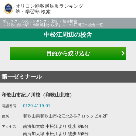
オリコン顧客満足度ランキング
塾・学習塾 検索
塾、スクールのランキング・比較
校舎検索
和歌山県の駅・市区町村から探す
中松江周辺の校舎一覧
中松江周辺の校舎
目的から絞り込む
第一ゼミナール
和歌山市紀ノ川校（和歌山北校）
0120-4119-01
和歌山県和歌山市松江北2-6-7 ロックビル2F
南海加太線 中松江より 徒歩 約5分
南海加太線 東松江より 徒歩 約8分