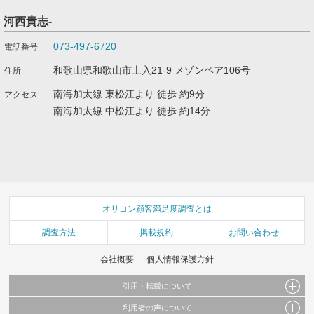
河西貴志‐
073-497-6720
和歌山県和歌山市土入21-9 メゾンベア106号
南海加太線 東松江より 徒歩 約9分
南海加太線 中松江より 徒歩 約14分
オリコン顧客満足度調査とは
調査方法
掲載規約
お問い合わせ
会社概要
個人情報保護方針
引用・転載について
利用者の声について
当サイトで公開されている情報（文字、写真、イラスト、画像データ等）及びこれらの配