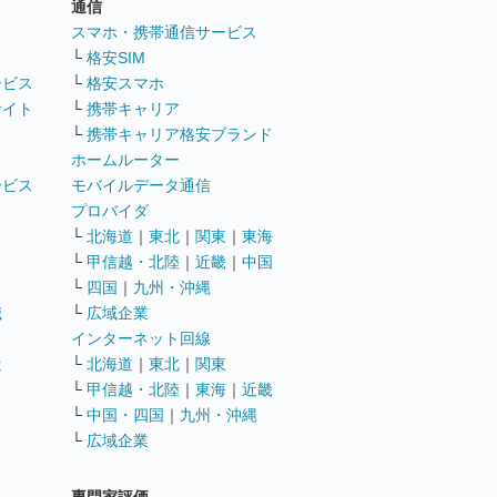
通信
ト
スマホ・携帯通信サービス
└
格安SIM
ービス
└
格安スマホ
サイト
└
携帯キャリア
└
携帯キャリア格安ブランド
ホームルーター
ービス
モバイルデータ通信
ト
プロバイダ
└
北海道
｜
東北
｜
関東
｜
東海
└
甲信越・北陸
｜
近畿
｜
中国
└
四国
｜
九州・沖縄
職
└
広域企業
インターネット回線
遣
└
北海道
｜
東北
｜
関東
└
甲信越・北陸
｜
東海
｜
近畿
ス
└
中国・四国
｜
九州・沖縄
└
広域企業