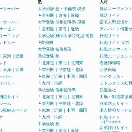
塾
人材
ーサーバー
大学受験 塾・予備校 現役
就活エージェン
└
首都圏
｜
東海
｜
近畿
就活サイト
ーサーバー
大学受験 個別指導塾 現役
逆求人型就活サ
サービス
└
首都圏
｜
東海
｜
近畿
アルバイト情報
リーニング
大学受験 難関大学特化型 現役
転職サイト
ンドリー
└
首都圏
転職サイト 女性
大学受験 映像授業
転職スカウトサ
｜
東海
｜
近畿
高校受験 塾
転職エージェン
ット
└
北海道
｜
東北
｜
北関東
看護師転職
｜
東海
｜
近畿
└
首都圏
｜
甲信越・北陸
介護転職
ーパー
└
東海
｜
近畿
｜
中国・四国
ハイクラス・
リバリー
└
九州・沖縄
ミドルクラス転
高校受験 個別指導塾
派遣会社
納税サイト
└
北海道
｜
東北
｜
北関東
工場・製造業派
ルーム
└
首都圏
｜
甲信越・北陸
派遣求人サイト
ル収納スペース
└
東海
｜
近畿
｜
中国・四国
求人情報サービ
ナ
└
九州・沖縄
転職サイト
（採用担当向け）
中学受験 塾
新卒採用サイト
社
└
首都圏
｜
東海
｜
近畿