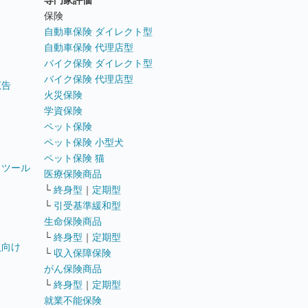
専門家評価
ト
保険
自動車保険 ダイレクト型
自動車保険 代理店型
バイク保険 ダイレクト型
バイク保険 代理店型
広告
火災保険
学資保険
ペット保険
ペット保険 小型犬
ペット保険 猫
トツール
医療保険商品
└
終身型
｜
定期型
└
引受基準緩和型
生命保険商品
└
終身型
｜
定期型
員向け
└
収入保障保険
がん保険商品
└
終身型
｜
定期型
就業不能保険