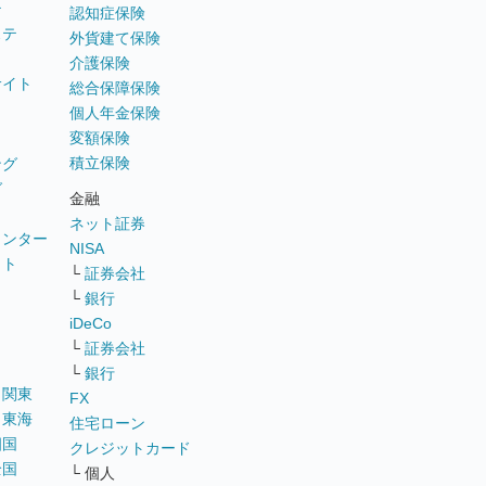
テ
認知症保険
ステ
外貨建て保険
介護保険
サイト
総合保障保険
個人年金保険
変額保険
積立保険
ング
グ
金融
ネット証券
ウンター
NISA
イト
└
証券会社
リ
└
銀行
iDeCo
└
証券会社
└
銀行
｜
関東
FX
｜
東海
住宅ローン
四国
クレジットカード
全国
└ 個人