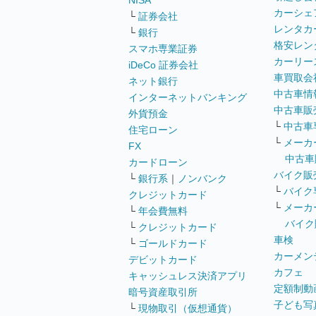
NISA
カーシェ
└
証券会社
レンタカ
└
銀行
格安レン
スマホ専業証券
カーリー
iDeCo 証券会社
車買取会
ネット銀行
中古車情
インターネットバンキング
中古車販
外貨預金
└
中古車
住宅ローン
└
メーカ
FX
中古車
カードローン
バイク販
└
銀行系
｜
ノンバンク
└
バイク
クレジットカード
└
メーカ
└
年会費無料
バイク
└
クレジットカード
車検
└
ゴールドカード
カーメン
デビットカード
カフェ
キャッシュレス決済アプリ
定額制動
暗号資産取引所
子ども写
└
現物取引（仮想通貨）