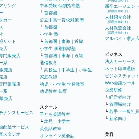
（採用担当向け）
アリング
中学受験 個別指導塾
新卒エージェン
（採用担当向け）
ー
└
首都圏
人材紹介会社
タカー
公立中高一貫校対策 塾
（採用担当向け）
ス
└
首都圏
人材派遣会社
（採用担当向け）
社
小学生 塾
アルバイト求人
報サイト
└
首都圏
｜
東海
｜
近畿
売店
小学生 個別指導塾
ビジネス
専門販売店
└
首都圏
｜
東海
｜
近畿
法人カーリース
ー系
通信教育
ネット印刷通販
販売店
└
高校生
｜
中学生
｜
小学生
ビジネスチャッ
売店
家庭教師
Web会議ツール
専門販売店
幼児・小学生 学習教室
企業研修
ー系
幼児教室 知育
└
経営者向け
販売店
└
管理職向け
スクール
└
若手・一般社
テナンスサービス
子ども英語教室
└
新卒向け
└
幼児
｜
小学生
画配信サービス
英会話教室
真スタジオ
美容
オンライン英会話