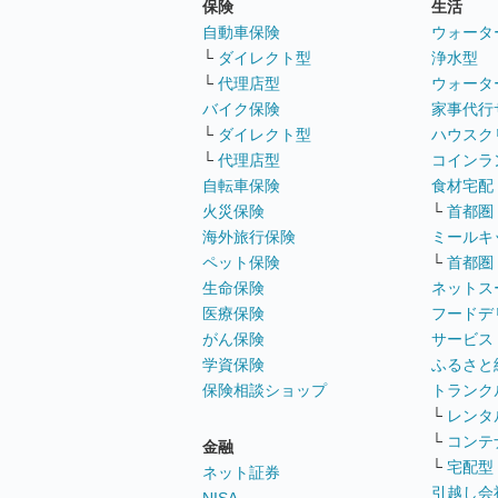
保険
生活
自動車保険
ウォータ
└
ダイレクト型
浄水型
└
代理店型
ウォータ
バイク保険
家事代行
└
ダイレクト型
ハウスク
└
代理店型
コインラ
自転車保険
食材宅配
火災保険
└
首都圏
海外旅行保険
ミールキ
ペット保険
└
首都圏
生命保険
ネットス
医療保険
フードデ
がん保険
サービス
学資保険
ふるさと
保険相談ショップ
トランク
└
レンタ
└
コンテ
金融
└
宅配型
ネット証券
引越し会