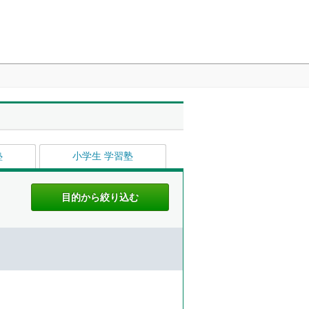
塾
小学生 学習塾