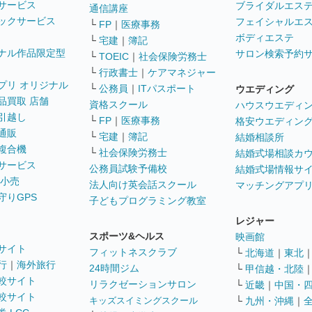
サービス
ブライダルエス
通信講座
ックサービス
フェイシャルエ
└
FP
｜
医療事務
ボディエステ
└
宅建
｜
簿記
ナル作品限定型
サロン検索予約
└
TOEIC
｜
社会保険労務士
└
行政書士
｜
ケアマネジャー
プリ オリジナル
└
公務員
｜
ITパスポート
ウエディング
品買取 店舗
資格スクール
ハウスウエディ
引越し
└
FP
｜
医療事務
格安ウエディン
通販
└
宅建
｜
簿記
結婚相談所
複合機
└
社会保険労務士
結婚式場相談カ
サービス
公務員試験予備校
結婚式場情報サ
 小売
法人向け英会話スクール
マッチングアプ
守りGPS
子どもプログラミング教室
レジャー
スポーツ&ヘルス
映画館
サイト
フィットネスクラブ
└
北海道
｜
東北
行
｜
海外旅行
24時間ジム
└
甲信越・北陸
較サイト
リラクゼーションサロン
└
近畿
｜
中国・
較サイト
キッズスイミングスクール
└
九州・沖縄
｜