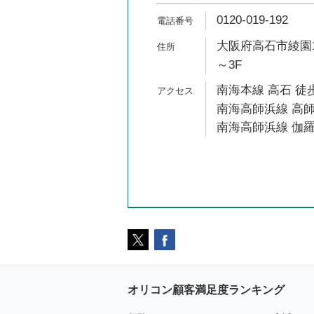
0120-019-192
大阪府高石市綾園1-
～3F
南海本線 高石 徒歩
南海高師浜線 高師
南海高師浜線 伽羅
オリコン顧客満足度ランキング