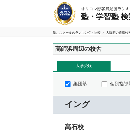
オリコン顧客満足度ランキ
塾・学習塾 検
塾、スクールのランキング・比較
大阪府の路線検
高師浜周辺の校舎
大学受験
集団塾
個別指導
イング
高石校