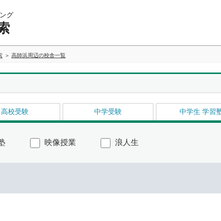
ング
索
索
高師浜周辺の校舎一覧
高校受験
中学受験
中学生 学習
塾
映像授業
浪人生