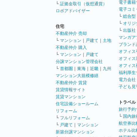
電子書籍
└
証拠金取引（仮想通貨）
電子コミ
ロボアドバイザー
└
総合型
└
オリジ
住宅
└
出版社
不動産仲介 売却
マンガア
└
マンション
｜
戸建て
｜
土地
ブランド
不動産仲介 購入
オフィス
└
マンション
｜
戸建て
オフィス
分譲マンション管理会社
オフィス
└
首都圏
｜
東海
｜
近畿
｜
九州
福利厚生
マンション大規模修繕
電力会社
不動産仲介 賃貸
子ども見
賃貸情報サイト
賃貸マンション
トラベル
住宅設備ショールーム
旅行予約
リフォーム
└
国内旅
└
フルリフォーム
航空券比
└
戸建て
｜
マンション
ホテル比
新築分譲マンション