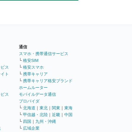
通信
ト
スマホ・携帯通信サービス
└
格安SIM
ービス
└
格安スマホ
サイト
└
携帯キャリア
└
携帯キャリア格安ブランド
ホームルーター
ービス
モバイルデータ通信
ト
プロバイダ
└
北海道
｜
東北
｜
関東
｜
東海
└
甲信越・北陸
｜
近畿
｜
中国
└
四国
｜
九州・沖縄
職
└
広域企業