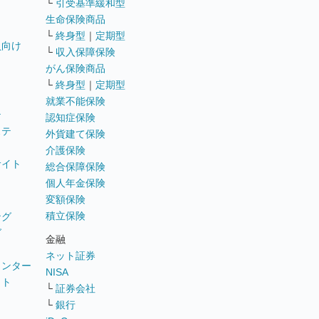
└
引受基準緩和型
生命保険商品
└
終身型
｜
定期型
員向け
└
収入保障保険
がん保険商品
└
終身型
｜
定期型
就業不能保険
テ
認知症保険
ステ
外貨建て保険
介護保険
サイト
総合保障保険
個人年金保険
変額保険
積立保険
ング
グ
金融
ネット証券
ウンター
NISA
イト
└
証券会社
リ
└
銀行