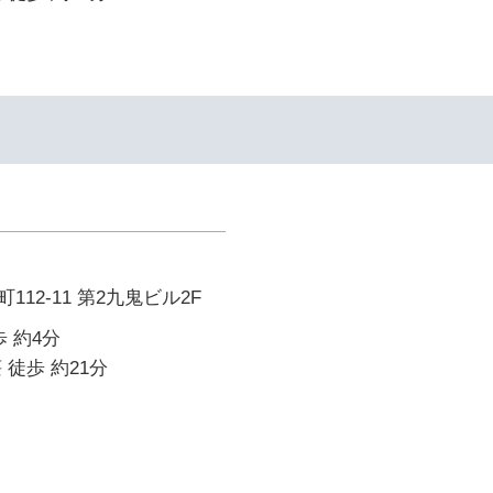
12-11 第2九鬼ビル2F
 約4分
 徒歩 約21分