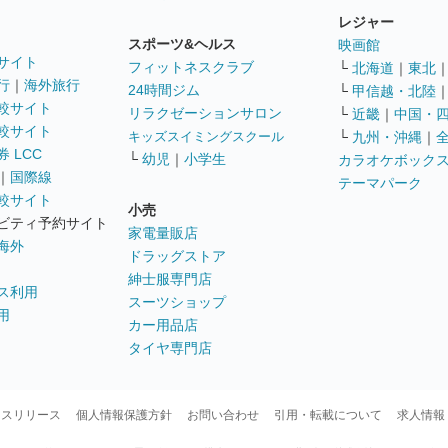
レジャー
スポーツ&ヘルス
映画館
サイト
フィットネスクラブ
└
北海道
｜
東北
行
｜
海外旅行
24時間ジム
└
甲信越・北陸
較サイト
リラクゼーションサロン
└
近畿
｜
中国・
較サイト
キッズスイミングスクール
└
九州・沖縄
｜
 LCC
└
幼児
｜
小学生
カラオケボック
｜
国際線
テーマパーク
較サイト
小売
ビティ予約サイト
家電量販店
海外
ドラッグストア
紳士服専門店
ス利用
スーツショップ
用
カー用品店
タイヤ専門店
ースリリース
個人情報保護方針
お問い合わせ
引用・転載について
求人情報