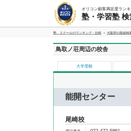
オリコン顧客満足度ランキ
塾・学習塾 検
塾、スクールのランキング・比較
大阪府の路線検
鳥取ノ荘周辺の校舎
大学受験
能開センター
尾崎校
072-472-5861