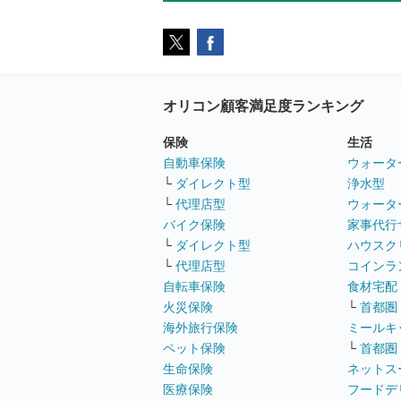
オリコン顧客満足度ランキング
保険
生活
自動車保険
ウォータ
└
ダイレクト型
浄水型
└
代理店型
ウォータ
バイク保険
家事代行
└
ダイレクト型
ハウスク
└
代理店型
コインラ
自転車保険
食材宅配
火災保険
└
首都圏
海外旅行保険
ミールキ
ペット保険
└
首都圏
生命保険
ネットス
医療保険
フードデ