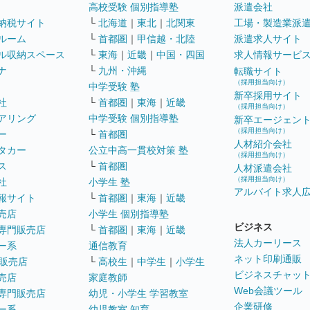
高校受験 個別指導塾
派遣会社
納税サイト
└
北海道
｜
東北
｜
北関東
工場・製造業派
ルーム
└
首都圏
｜
甲信越・北陸
派遣求人サイト
ル収納スペース
└
東海
｜
近畿
｜
中国・四国
求人情報サービ
ナ
└
九州・沖縄
転職サイト
（採用担当向け）
中学受験 塾
新卒採用サイト
社
└
首都圏
｜
東海
｜
近畿
（採用担当向け）
アリング
中学受験 個別指導塾
新卒エージェン
（採用担当向け）
ー
└
首都圏
人材紹介会社
タカー
公立中高一貫校対策 塾
（採用担当向け）
ス
└
首都圏
人材派遣会社
（採用担当向け）
社
小学生 塾
アルバイト求人
報サイト
└
首都圏
｜
東海
｜
近畿
売店
小学生 個別指導塾
ビジネス
専門販売店
└
首都圏
｜
東海
｜
近畿
法人カーリース
ー系
通信教育
ネット印刷通販
販売店
└
高校生
｜
中学生
｜
小学生
ビジネスチャッ
売店
家庭教師
Web会議ツール
専門販売店
幼児・小学生 学習教室
企業研修
ー系
幼児教室 知育