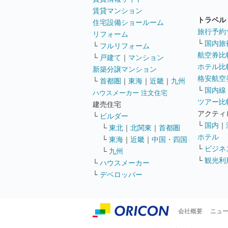
賃貸マンション
トラベル
住宅設備ショールーム
旅行予約
リフォーム
└
国内旅
└
フルリフォーム
航空券比
└
戸建て
｜
マンション
ホテル比
新築分譲マンション
格安航空券
└
首都圏
｜
東海
｜
近畿
｜
九州
└
国内線
ハウスメーカー 注文住宅
ツアー比
建売住宅
アクティ
└
ビルダー
└
国内
｜
└
東北
｜
北関東
｜
首都圏
ホテル
└
東海
｜
近畿
｜
中国・四国
└
ビジネ
└
九州
└
観光利
└
ハウスメーカー
└
デベロッパー
会社概要
ニュ