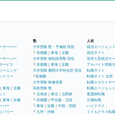
塾
人材
ーサーバー
大学受験 塾・予備校 現役
就活エージェン
└
首都圏
｜
東海
｜
近畿
就活サイト
ーサーバー
大学受験 個別指導塾 現役
逆求人型就活サ
サービス
└
首都圏
｜
東海
｜
近畿
アルバイト情報
リーニング
大学受験 難関大学特化型 現役
転職サイト
ンドリー
└
首都圏
転職サイト 女性
大学受験 映像授業
転職スカウトサ
｜
東海
｜
近畿
高校受験 塾
転職エージェン
ット
└
北海道
｜
東北
｜
北関東
看護師転職
｜
東海
｜
近畿
└
首都圏
｜
甲信越・北陸
介護転職
ーパー
└
東海
｜
近畿
｜
中国・四国
ハイクラス・
リバリー
└
九州・沖縄
ミドルクラス転