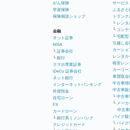
がん保険
サービス
学資保険
ふるさと
保険相談ショップ
トランク
└
レンタ
└
コンテ
金融
└
宅配型
ネット証券
引越し会
NISA
カーシェ
└
証券会社
レンタカ
└
銀行
格安レン
スマホ専業証券
カーリー
iDeCo 証券会社
車買取会
ネット銀行
中古車情
インターネットバンキング
中古車販
外貨預金
└
中古車
住宅ローン
└
メーカ
FX
中古車
カードローン
バイク販
└
銀行系
｜
ノンバンク
└
バイク
クレジットカード
└
メーカ