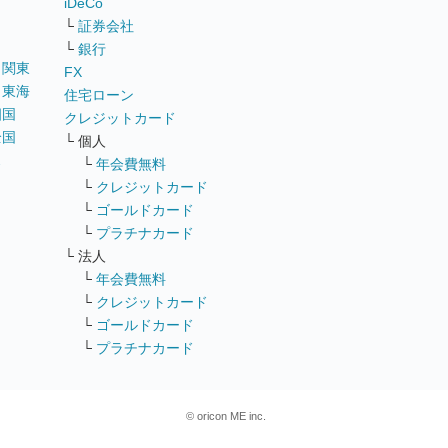
iDeCo
└
証券会社
└
銀行
｜
関東
FX
｜
東海
住宅ローン
四国
クレジットカード
全国
└ 個人
ス
└
年会費無料
└
クレジットカード
└
ゴールドカード
└
プラチナカード
└ 法人
└
年会費無料
└
クレジットカード
└
ゴールドカード
└
プラチナカード
© oricon ME inc.