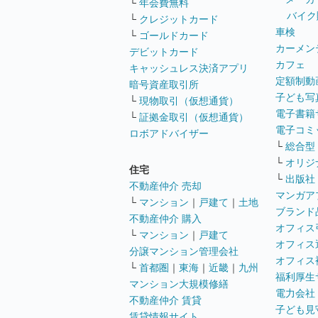
└
年会費無料
バイク
└
クレジットカード
車検
└
ゴールドカード
カーメン
デビットカード
カフェ
キャッシュレス決済アプリ
定額制動
暗号資産取引所
子ども写
└
現物取引（仮想通貨）
電子書籍
└
証拠金取引（仮想通貨）
電子コミ
ロボアドバイザー
└
総合型
└
オリジ
住宅
└
出版社
不動産仲介 売却
マンガア
└
マンション
｜
戸建て
｜
土地
ブランド
不動産仲介 購入
オフィス
└
マンション
｜
戸建て
オフィス
分譲マンション管理会社
オフィス
└
首都圏
｜
東海
｜
近畿
｜
九州
福利厚生
マンション大規模修繕
電力会社
不動産仲介 賃貸
子ども見
賃貸情報サイト