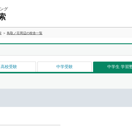
ング
索
索
鳥取ノ荘周辺の校舎一覧
高校受験
中学受験
中学生 学習