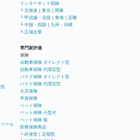
インターネット回線
遣
└
北海道
｜
東北
｜
関東
└
甲信越・北陸
｜
東海
｜
近畿
ス
└
中国・四国
｜
九州・沖縄
└
広域企業
専門家評価
ト
保険
自動車保険 ダイレクト型
自動車保険 代理店型
バイク保険 ダイレクト型
バイク保険 代理店型
広告
火災保険
学資保険
ペット保険
ペット保険 小型犬
ペット保険 猫
トツール
医療保険商品
└
終身型
｜
定期型