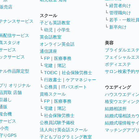
└
経営者向け
販売店
└
管理職向け
スクール
└
若手・一般社
テナンスサービス
子ども英語教室
└
新卒向け
└
幼児
｜
小学生
画配信サービス
英会話教室
真スタジオ
美容
オンライン英会話
サービス
ブライダルエス
通信講座
ックサービス
フェイシャルエ
└
FP
｜
医療事務
ボディエステ
└
宅建
｜
簿記
ナル作品限定型
サロン検索予約
└
TOEIC
｜
社会保険労務士
└
行政書士
｜
ケアマネジャー
プリ オリジナル
└
公務員
｜
ITパスポート
ウエディング
品買取 店舗
資格スクール
ハウスウエディ
引越し
└
FP
｜
医療事務
格安ウエディン
通販
└
宅建
｜
簿記
結婚相談所
複合機
└
社会保険労務士
結婚式場相談カ
サービス
公務員試験予備校
結婚式場情報サ
 小売
法人向け英会話スクール
マッチングアプ
守りGPS
子どもプログラミング教室