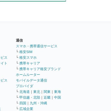
通信
ト
スマホ・携帯通信サービス
└
格安SIM
ービス
└
格安スマホ
サイト
└
携帯キャリア
└
携帯キャリア格安ブランド
ホームルーター
ービス
モバイルデータ通信
ト
プロバイダ
└
北海道
｜
東北
｜
関東
｜
東海
└
甲信越・北陸
｜
近畿
｜
中国
└
四国
｜
九州・沖縄
職
└
広域企業