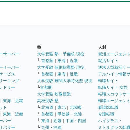
塾
人材
ーサーバー
大学受験 塾・予備校 現役
就活エージェン
└
首都圏
｜
東海
｜
近畿
就活サイト
ーサーバー
大学受験 個別指導塾 現役
逆求人型就活サ
サービス
└
首都圏
｜
東海
｜
近畿
アルバイト情報
リーニング
大学受験 難関大学特化型 現役
転職サイト
ンドリー
└
首都圏
転職サイト 女性
大学受験 映像授業
転職スカウトサ
｜
東海
｜
近畿
高校受験 塾
転職エージェン
ット
└
北海道
｜
東北
｜
北関東
看護師転職
｜
東海
｜
近畿
└
首都圏
｜
甲信越・北陸
介護転職
ーパー
└
東海
｜
近畿
｜
中国・四国
ハイクラス・
リバリー
└
九州・沖縄
ミドルクラス転