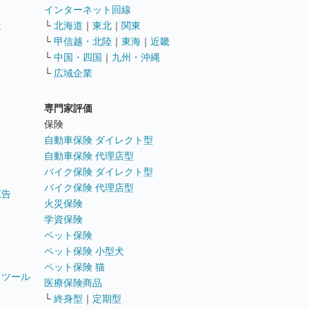
インターネット回線
遣
└
北海道
｜
東北
｜
関東
└
甲信越・北陸
｜
東海
｜
近畿
ス
└
中国・四国
｜
九州・沖縄
└
広域企業
専門家評価
ト
保険
自動車保険 ダイレクト型
自動車保険 代理店型
バイク保険 ダイレクト型
バイク保険 代理店型
広告
火災保険
学資保険
ペット保険
ペット保険 小型犬
ペット保険 猫
トツール
医療保険商品
└
終身型
｜
定期型