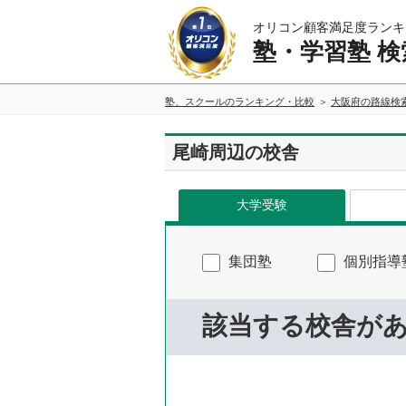
オリコン顧客満足度ランキ
塾・学習塾 検
塾、スクールのランキング・比較
大阪府の路線検
尾崎周辺の校舎
大学受験
集団塾
個別指導
該当する校舎が