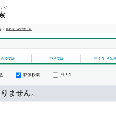
ング
索
索
尾崎周辺の校舎一覧
高校受験
中学受験
中学生 学習
塾
映像授業
浪人生
ありません。