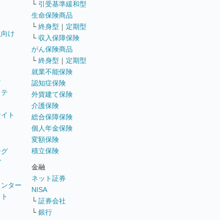
└
引受基準緩和型
生命保険商品
└
終身型
｜
定期型
員向け
└
収入保障保険
がん保険商品
└
終身型
｜
定期型
就業不能保険
テ
認知症保険
ステ
外貨建て保険
介護保険
サイト
総合保障保険
個人年金保険
変額保険
積立保険
ング
グ
金融
ネット証券
ウンター
NISA
イト
└
証券会社
リ
└
銀行