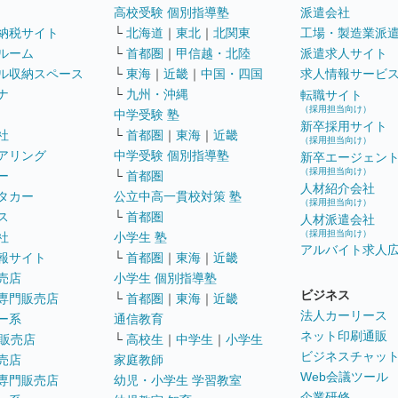
高校受験 個別指導塾
派遣会社
納税サイト
└
北海道
｜
東北
｜
北関東
工場・製造業派
ルーム
└
首都圏
｜
甲信越・北陸
派遣求人サイト
ル収納スペース
└
東海
｜
近畿
｜
中国・四国
求人情報サービ
ナ
└
九州・沖縄
転職サイト
（採用担当向け）
中学受験 塾
新卒採用サイト
社
└
首都圏
｜
東海
｜
近畿
（採用担当向け）
アリング
中学受験 個別指導塾
新卒エージェン
（採用担当向け）
ー
└
首都圏
人材紹介会社
タカー
公立中高一貫校対策 塾
（採用担当向け）
ス
└
首都圏
人材派遣会社
（採用担当向け）
社
小学生 塾
アルバイト求人
報サイト
└
首都圏
｜
東海
｜
近畿
売店
小学生 個別指導塾
ビジネス
専門販売店
└
首都圏
｜
東海
｜
近畿
法人カーリース
ー系
通信教育
ネット印刷通販
販売店
└
高校生
｜
中学生
｜
小学生
ビジネスチャッ
売店
家庭教師
Web会議ツール
専門販売店
幼児・小学生 学習教室
企業研修