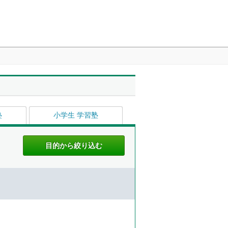
塾
小学生 学習塾