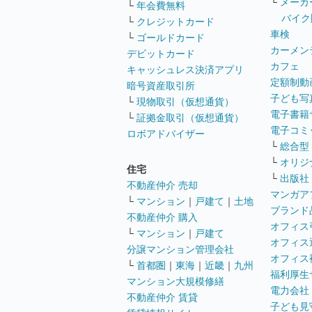
└
メーカ
└
年会費無料
バイク
└
クレジットカード
車検
└
ゴールドカード
カーメン
デビットカード
カフェ
キャッシュレス決済アプリ
定額制動
暗号資産取引所
子ども写
└
現物取引（仮想通貨）
電子書籍
└
証拠金取引（仮想通貨）
電子コミ
ロボアドバイザー
└
総合型
└
オリジ
住宅
└
出版社
不動産仲介 売却
マンガア
└
マンション
｜
戸建て
｜
土地
ブランド
不動産仲介 購入
オフィス
└
マンション
｜
戸建て
オフィス
分譲マンション管理会社
オフィス
└
首都圏
｜
東海
｜
近畿
｜
九州
福利厚生
マンション大規模修繕
電力会社
不動産仲介 賃貸
子ども見