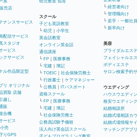
ー系
幼児教室 知育
└
経営者向け
販売店
└
管理職向け
スクール
└
若手・一般社
テナンスサービス
子ども英語教室
└
新卒向け
└
幼児
｜
小学生
画配信サービス
英会話教室
真スタジオ
美容
オンライン英会話
サービス
ブライダルエス
通信講座
ックサービス
フェイシャルエ
└
FP
｜
医療事務
ボディエステ
└
宅建
｜
簿記
ナル作品限定型
サロン検索予約
└
TOEIC
｜
社会保険労務士
└
行政書士
｜
ケアマネジャー
プリ オリジナル
└
公務員
｜
ITパスポート
ウエディング
品買取 店舗
資格スクール
ハウスウエディ
引越し
└
FP
｜
医療事務
格安ウエディン
通販
└
宅建
｜
簿記
結婚相談所
複合機
└
社会保険労務士
結婚式場相談カ
サービス
公務員試験予備校
結婚式場情報サ
 小売
法人向け英会話スクール
マッチングアプ
守りGPS
子どもプログラミング教室