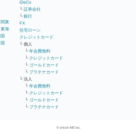
iDeCo
└
証券会社
└
銀行
｜
関東
FX
｜
東海
住宅ローン
四国
クレジットカード
全国
└ 個人
ス
└
年会費無料
└
クレジットカード
└
ゴールドカード
└
プラチナカード
└ 法人
└
年会費無料
└
クレジットカード
└
ゴールドカード
└
プラチナカード
© oricon ME inc.