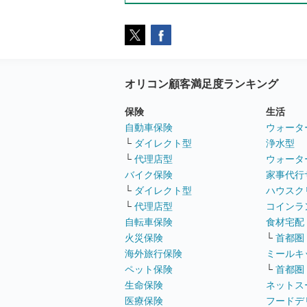
オリコン顧客満足度ランキング
保険
生活
自動車保険
ウォータ
└
ダイレクト型
浄水型
└
代理店型
ウォータ
バイク保険
家事代行
└
ダイレクト型
ハウスク
└
代理店型
コインラ
自転車保険
食材宅配
火災保険
└
首都圏
海外旅行保険
ミールキ
ペット保険
└
首都圏
生命保険
ネットス
医療保険
フードデ