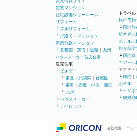
賃貸情報サイト
賃貸マンション
トラベル
住宅設備ショールーム
旅行予約
リフォーム
└
国内旅
└
フルリフォーム
航空券比
└
戸建て
｜
マンション
ホテル比
新築分譲マンション
格安航空券
└
首都圏
｜
東海
｜
近畿
｜
九州
└
国内線
ハウスメーカー 注文住宅
ツアー比
建売住宅
アクティ
└
ビルダー
└
国内
｜
└
東北
｜
北関東
｜
首都圏
ホテル
└
東海
｜
近畿
｜
中国・四国
└
ビジネ
└
九州
└
観光利
└
ハウスメーカー
└
デベロッパー
会社概要
ニュ