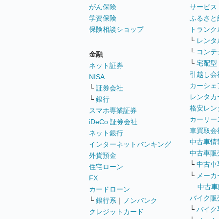
がん保険
サービス
学資保険
ふるさと
保険相談ショップ
トランク
└
レンタ
└
コンテ
金融
└
宅配型
ネット証券
引越し会
NISA
カーシェ
└
証券会社
レンタカ
└
銀行
格安レン
スマホ専業証券
カーリー
iDeCo 証券会社
車買取会
ネット銀行
中古車情
インターネットバンキング
中古車販
外貨預金
└
中古車
住宅ローン
└
メーカ
FX
中古車
カードローン
バイク販
└
銀行系
｜
ノンバンク
└
バイク
クレジットカード