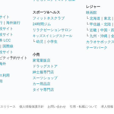
レジャー
スポーツ&ヘルス
映画館
サイト
フィットネスクラブ
└
北海道
｜
東北
行
｜
海外旅行
24時間ジム
└
甲信越・北陸
較サイト
リラクゼーションサロン
└
近畿
｜
中国・
較サイト
キッズスイミングスクール
└
九州・沖縄
｜
 LCC
└
幼児
｜
小学生
カラオケボック
｜
国際線
テーマパーク
較サイト
小売
ビティ予約サイト
家電量販店
海外
ドラッグストア
紳士服専門店
ス利用
スーツショップ
用
カー用品店
タイヤ専門店
ースリリース
個人情報保護方針
お問い合わせ
引用・転載について
求人情報