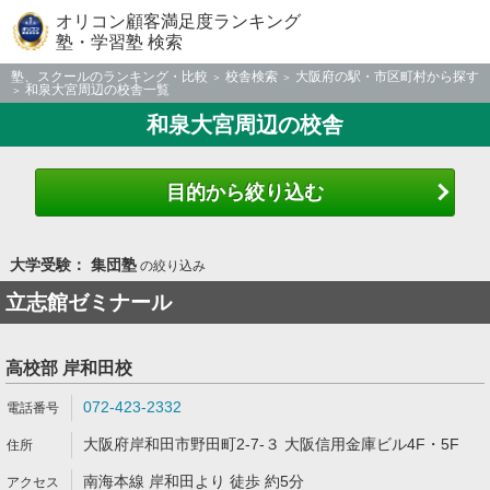
オリコン顧客満足度ランキング
塾・学習塾 検索
塾、スクールのランキング・比較
校舎検索
大阪府の駅・市区町村から探す
和泉大宮周辺の校舎一覧
和泉大宮周辺の校舎
目的から絞り込む
大学受験： 集団塾
の絞り込み
立志館ゼミナール
高校部 岸和田校
072-423-2332
大阪府岸和田市野田町2-7-３ 大阪信用金庫ビル4F・5F
南海本線 岸和田より 徒歩 約5分