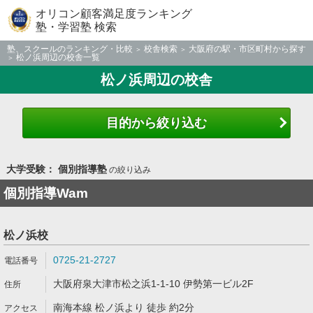
オリコン顧客満足度ランキング
塾・学習塾 検索
塾、スクールのランキング・比較
校舎検索
大阪府の駅・市区町村から探す
松ノ浜周辺の校舎一覧
松ノ浜周辺の校舎
目的から絞り込む
大学受験： 個別指導塾
の絞り込み
個別指導Wam
松ノ浜校
0725-21-2727
大阪府泉大津市松之浜1-1-10 伊勢第一ビル2F
南海本線 松ノ浜より 徒歩 約2分