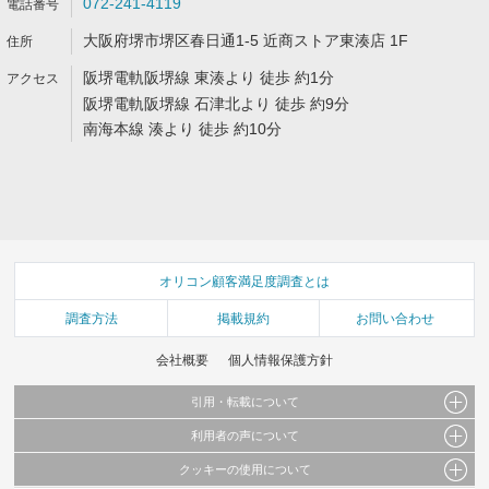
072-241-4119
大阪府堺市堺区春日通1-5 近商ストア東湊店 1F
阪堺電軌阪堺線 東湊より 徒歩 約1分
阪堺電軌阪堺線 石津北より 徒歩 約9分
南海本線 湊より 徒歩 約10分
オリコン顧客満足度調査とは
調査方法
掲載規約
お問い合わせ
会社概要
個人情報保護方針
引用・転載について
利用者の声について
当サイトで公開されている情報（文字、写真、イラスト、画像データ等）及びこれらの配
置・編集および構造などについての著作権は株式会社oricon MEに帰属しております。
クッキーの使用について
当サイトに掲載している内容はすべてサービスの利用者が提出された見解・感想です。
これらの情報を権利者の許可なく無断転載・複製などの二次利用を行うことは固く禁じて