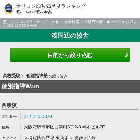
オリコン顧客満足度ランキング
塾・学習塾 検索
塾、スクールのランキング・比較
校舎検索
大阪府の駅・市区町村から探す
湊周辺の校舎一覧
湊周辺の校舎
目的から絞り込む
高校受験： 個別指導塾
の絞り込み
個別指導Wam
西湊校
072-280-0820
大阪府堺市堺区西湊町6丁2-8 嶋本ビル2F
阪堺電軌阪堺線 東湊より 徒歩 約1分