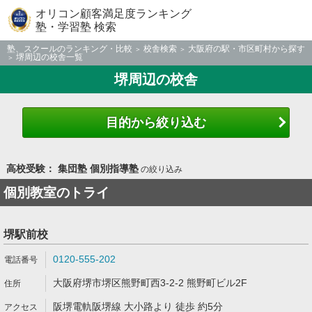
オリコン顧客満足度ランキング
塾・学習塾 検索
塾、スクールのランキング・比較
校舎検索
大阪府の駅・市区町村から探す
堺周辺の校舎一覧
堺周辺の校舎
目的から絞り込む
高校受験： 集団塾 個別指導塾
の絞り込み
個別教室のトライ
堺駅前校
0120-555-202
大阪府堺市堺区熊野町西3-2-2 熊野町ビル2F
阪堺電軌阪堺線 大小路より 徒歩 約5分