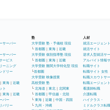
塾
人材
ーサーバー
大学受験 塾・予備校 現役
就活エージェン
└
首都圏
｜
東海
｜
近畿
就活サイト
ーサーバー
大学受験 個別指導塾 現役
逆求人型就活サ
サービス
└
首都圏
｜
東海
｜
近畿
アルバイト情報
リーニング
大学受験 難関大学特化型 現役
転職サイト
ンドリー
└
首都圏
転職サイト 女性
大学受験 映像授業
転職スカウトサ
｜
東海
｜
近畿
高校受験 塾
転職エージェン
ット
└
北海道
｜
東北
｜
北関東
看護師転職
｜
東海
｜
近畿
└
首都圏
｜
甲信越・北陸
介護転職
ーパー
└
東海
｜
近畿
｜
中国・四国
ハイクラス・
リバリー
└
九州・沖縄
ミドルクラス転