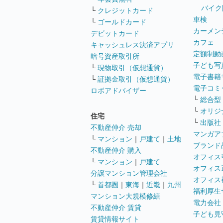
バイク
└
クレジットカード
車検
└
ゴールドカード
カーメン
デビットカード
カフェ
キャッシュレス決済アプリ
定額制動
暗号資産取引所
子ども写
└
現物取引（仮想通貨）
電子書籍
└
証拠金取引（仮想通貨）
電子コミ
ロボアドバイザー
└
総合型
└
オリジ
住宅
└
出版社
不動産仲介 売却
マンガア
└
マンション
｜
戸建て
｜
土地
ブランド
不動産仲介 購入
オフィス
└
マンション
｜
戸建て
オフィス
分譲マンション管理会社
オフィス
└
首都圏
｜
東海
｜
近畿
｜
九州
福利厚生
マンション大規模修繕
電力会社
不動産仲介 賃貸
子ども見
賃貸情報サイト