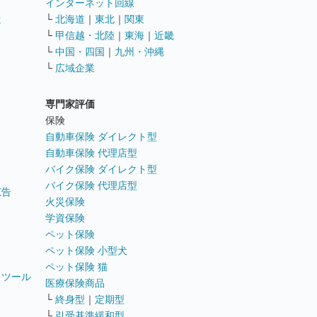
インターネット回線
遣
└
北海道
｜
東北
｜
関東
└
甲信越・北陸
｜
東海
｜
近畿
ス
└
中国・四国
｜
九州・沖縄
└
広域企業
専門家評価
ト
保険
自動車保険 ダイレクト型
自動車保険 代理店型
バイク保険 ダイレクト型
バイク保険 代理店型
広告
火災保険
学資保険
ペット保険
ペット保険 小型犬
ペット保険 猫
トツール
医療保険商品
└
終身型
｜
定期型
└
引受基準緩和型