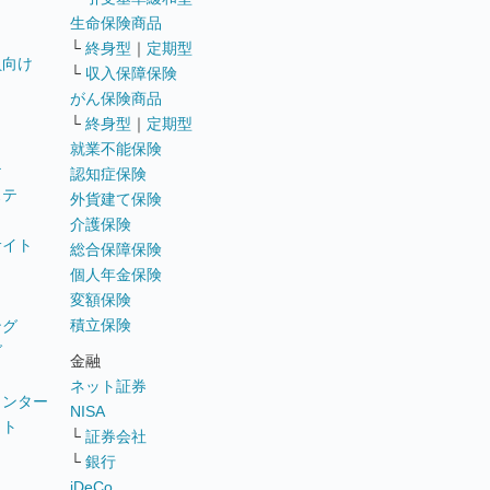
生命保険商品
└
終身型
｜
定期型
員向け
└
収入保障保険
がん保険商品
└
終身型
｜
定期型
就業不能保険
テ
認知症保険
ステ
外貨建て保険
介護保険
サイト
総合保障保険
個人年金保険
変額保険
積立保険
ング
グ
金融
ネット証券
ウンター
NISA
イト
└
証券会社
リ
└
銀行
iDeCo