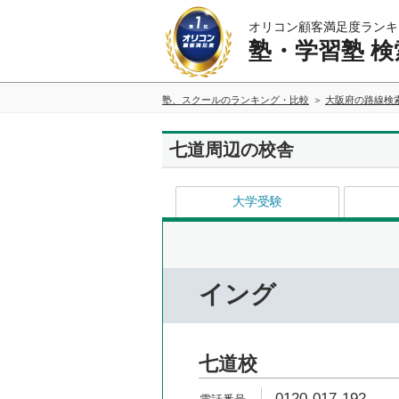
オリコン顧客満足度ランキ
塾・学習塾 検
塾、スクールのランキング・比較
大阪府の路線検
七道周辺の校舎
大学受験
イング
七道校
0120-017-192