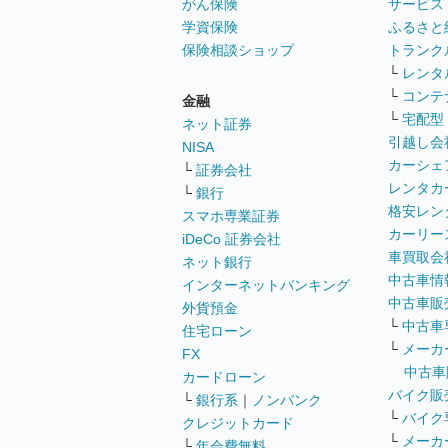
がん保険
サービス
学資保険
ふるさと
保険相談ショップ
トランク
└
レンタ
└
コンテ
金融
└
宅配型
ネット証券
引越し会
NISA
カーシェ
└
証券会社
レンタカ
└
銀行
格安レン
スマホ専業証券
カーリー
iDeCo 証券会社
車買取会
ネット銀行
中古車情
インターネットバンキング
中古車販
外貨預金
└
中古車
住宅ローン
└
メーカ
FX
中古車
カードローン
バイク販
└
銀行系
｜
ノンバンク
└
バイク
クレジットカード
└
メーカ
└
年会費無料