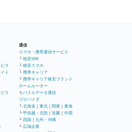
通信
ト
スマホ・携帯通信サービス
└
格安SIM
ービス
└
格安スマホ
サイト
└
携帯キャリア
└
携帯キャリア格安ブランド
ホームルーター
ービス
モバイルデータ通信
ト
プロバイダ
└
北海道
｜
東北
｜
関東
｜
東海
└
甲信越・北陸
｜
近畿
｜
中国
└
四国
｜
九州・沖縄
職
└
広域企業