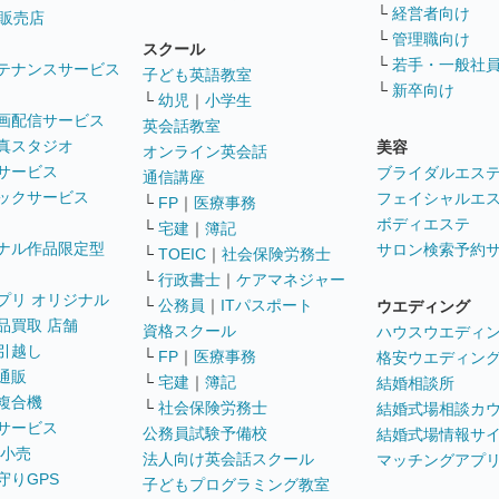
└
経営者向け
販売店
└
管理職向け
スクール
└
若手・一般社
テナンスサービス
子ども英語教室
└
新卒向け
└
幼児
｜
小学生
画配信サービス
英会話教室
真スタジオ
美容
オンライン英会話
サービス
ブライダルエス
通信講座
ックサービス
フェイシャルエ
└
FP
｜
医療事務
ボディエステ
└
宅建
｜
簿記
ナル作品限定型
サロン検索予約
└
TOEIC
｜
社会保険労務士
└
行政書士
｜
ケアマネジャー
プリ オリジナル
└
公務員
｜
ITパスポート
ウエディング
品買取 店舗
資格スクール
ハウスウエディ
引越し
└
FP
｜
医療事務
格安ウエディン
通販
└
宅建
｜
簿記
結婚相談所
複合機
└
社会保険労務士
結婚式場相談カ
サービス
公務員試験予備校
結婚式場情報サ
 小売
法人向け英会話スクール
マッチングアプ
守りGPS
子どもプログラミング教室