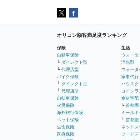
オリコン顧客満足度ランキング
保険
生活
自動車保険
ウォータ
└
ダイレクト型
浄水型
└
代理店型
ウォータ
バイク保険
家事代行
└
ダイレクト型
ハウスク
└
代理店型
コインラ
自転車保険
食材宅配
火災保険
└
首都圏
海外旅行保険
ミールキ
ペット保険
└
首都圏
生命保険
ネットス
医療保険
フードデ