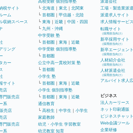
高校受験 個別指導塾
派遣会社
納税サイト
└
北海道
｜
東北
｜
北関東
工場・製造業派
ルーム
└
首都圏
｜
甲信越・北陸
派遣求人サイト
ル収納スペース
└
東海
｜
近畿
｜
中国・四国
求人情報サービ
ナ
└
九州・沖縄
転職サイト
（採用担当向け）
中学受験 塾
新卒採用サイト
社
└
首都圏
｜
東海
｜
近畿
（採用担当向け）
アリング
中学受験 個別指導塾
新卒エージェン
（採用担当向け）
ー
└
首都圏
人材紹介会社
タカー
公立中高一貫校対策 塾
（採用担当向け）
ス
└
首都圏
人材派遣会社
（採用担当向け）
社
小学生 塾
アルバイト求人
報サイト
└
首都圏
｜
東海
｜
近畿
売店
小学生 個別指導塾
ビジネス
専門販売店
└
首都圏
｜
東海
｜
近畿
法人カーリース
ー系
通信教育
ネット印刷通販
販売店
└
高校生
｜
中学生
｜
小学生
ビジネスチャッ
売店
家庭教師
Web会議ツール
専門販売店
幼児・小学生 学習教室
企業研修
ー系
幼児教室 知育