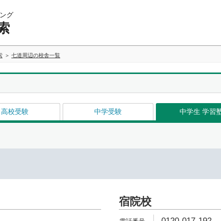
ング
索
索
七道周辺の校舎一覧
高校受験
中学受験
中学生 学習
宿院校
0120-017-192