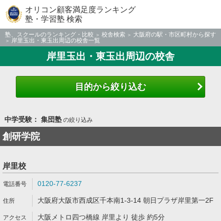
オリコン顧客満足度ランキング
塾・学習塾 検索
塾、スクールのランキング・比較
校舎検索
大阪府の駅・市区町村から探す
岸里玉出・東玉出周辺の校舎一覧
岸里玉出・東玉出周辺の校舎
目的から絞り込む
中学受験： 集団塾
の絞り込み
創研学院
岸里校
0120-77-6237
大阪府大阪市西成区千本南1-3-14 朝日プラザ岸里第一2F
大阪メトロ四つ橋線 岸里より 徒歩 約5分