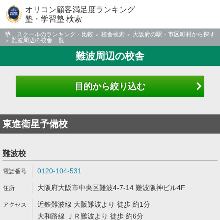
オリコン顧客満足度ランキング
塾・学習塾 検索
塾、スクールのランキング・比較
校舎検索
大阪府の駅・市区町村から探す
難波周辺の校舎一覧
難波周辺の校舎
目的から絞り込む
東進衛星予備校
難波校
0120-104-531
大阪府大阪市中央区難波4-7-14 難波阪神ビル4F
近鉄難波線 大阪難波より 徒歩 約1分
大和路線 ＪＲ難波より 徒歩 約6分