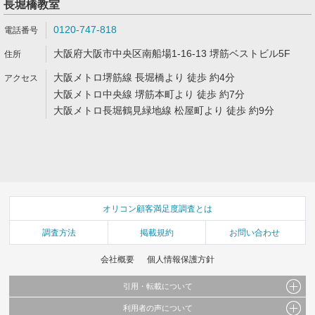
長堀橋教室
0120-747-818
大阪府大阪市中央区南船場1-16-13 堺筋ベストビル5F
大阪メトロ堺筋線 長堀橋より 徒歩 約4分
大阪メトロ中央線 堺筋本町より 徒歩 約7分
大阪メトロ長堀鶴見緑地線 松屋町より 徒歩 約9分
オリコン顧客満足度調査とは
調査方法
掲載規約
お問い合わせ
会社概要
個人情報保護方針
引用・転載について
利用者の声について
当サイトで公開されている情報（文字、写真、イラスト、画像データ等）及びこれらの配