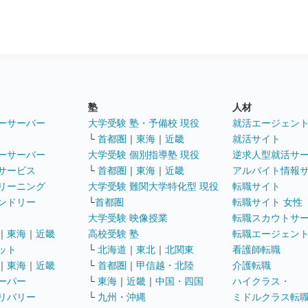
塾
人材
ーサーバー
大学受験 塾・予備校 現役
就活エージェン
└
首都圏
｜
東海
｜
近畿
就活サイト
ーサーバー
大学受験 個別指導塾 現役
逆求人型就活サ
サービス
└
首都圏
｜
東海
｜
近畿
アルバイト情報
リーニング
大学受験 難関大学特化型 現役
転職サイト
ンドリー
└
首都圏
転職サイト 女性
大学受験 映像授業
転職スカウトサ
｜
東海
｜
近畿
高校受験 塾
転職エージェン
ット
└
北海道
｜
東北
｜
北関東
看護師転職
｜
東海
｜
近畿
└
首都圏
｜
甲信越・北陸
介護転職
ーパー
└
東海
｜
近畿
｜
中国・四国
ハイクラス・
リバリー
└
九州・沖縄
ミドルクラス転