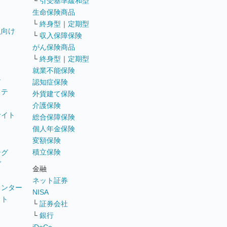
└
引受基準緩和型
生命保険商品
└
終身型
｜
定期型
員向け
└
収入保障保険
がん保険商品
└
終身型
｜
定期型
就業不能保険
テ
認知症保険
ステ
外貨建て保険
介護保険
サイト
総合保障保険
個人年金保険
変額保険
積立保険
ング
グ
金融
ネット証券
ウンター
NISA
イト
└
証券会社
リ
└
銀行