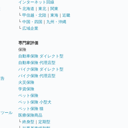
インターネット回線
遣
└
北海道
｜
東北
｜
関東
└
甲信越・北陸
｜
東海
｜
近畿
ス
└
中国・四国
｜
九州・沖縄
└
広域企業
専門家評価
ト
保険
自動車保険 ダイレクト型
自動車保険 代理店型
バイク保険 ダイレクト型
バイク保険 代理店型
広告
火災保険
学資保険
ペット保険
ペット保険 小型犬
ペット保険 猫
トツール
医療保険商品
└
終身型
｜
定期型