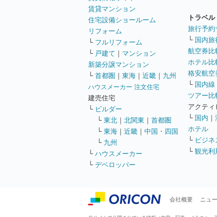
賃貸マンション
トラベル
住宅設備ショールーム
旅行予約
リフォーム
└
国内旅
└
フルリフォーム
航空券比
└
戸建て
｜
マンション
ホテル比
新築分譲マンション
格安航空券
└
首都圏
｜
東海
｜
近畿
｜
九州
└
国内線
ハウスメーカー 注文住宅
ツアー比
建売住宅
アクティ
└
ビルダー
└
国内
｜
└
東北
｜
北関東
｜
首都圏
ホテル
└
東海
｜
近畿
｜
中国・四国
└
ビジネ
└
九州
└
観光利
└
ハウスメーカー
└
デベロッパー
会社概要
ニュ