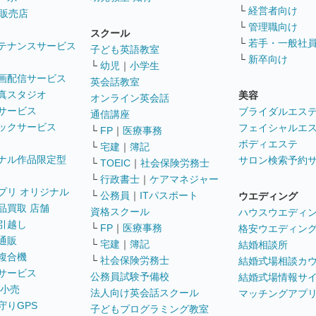
└
経営者向け
販売店
└
管理職向け
スクール
└
若手・一般社
テナンスサービス
子ども英語教室
└
新卒向け
└
幼児
｜
小学生
画配信サービス
英会話教室
真スタジオ
美容
オンライン英会話
サービス
ブライダルエス
通信講座
ックサービス
フェイシャルエ
└
FP
｜
医療事務
ボディエステ
└
宅建
｜
簿記
ナル作品限定型
サロン検索予約
└
TOEIC
｜
社会保険労務士
└
行政書士
｜
ケアマネジャー
プリ オリジナル
└
公務員
｜
ITパスポート
ウエディング
品買取 店舗
資格スクール
ハウスウエディ
引越し
└
FP
｜
医療事務
格安ウエディン
通販
└
宅建
｜
簿記
結婚相談所
複合機
└
社会保険労務士
結婚式場相談カ
サービス
公務員試験予備校
結婚式場情報サ
 小売
法人向け英会話スクール
マッチングアプ
守りGPS
子どもプログラミング教室