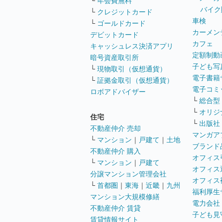
└
年会費無料
バイク
└
クレジットカード
車検
└
ゴールドカード
カーメン
デビットカード
カフェ
キャッシュレス決済アプリ
定額制動
暗号資産取引所
子ども写
└
現物取引（仮想通貨）
電子書籍
└
証拠金取引（仮想通貨）
電子コミ
ロボアドバイザー
└
総合型
└
オリジ
住宅
└
出版社
不動産仲介 売却
マンガア
└
マンション
｜
戸建て
｜
土地
ブランド
不動産仲介 購入
オフィス
└
マンション
｜
戸建て
オフィス
分譲マンション管理会社
オフィス
└
首都圏
｜
東海
｜
近畿
｜
九州
福利厚生
マンション大規模修繕
電力会社
不動産仲介 賃貸
子ども見
賃貸情報サイト