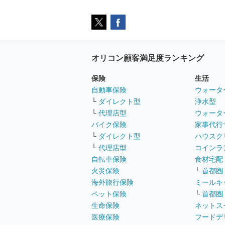
オリコン顧客満足度ランキング
保険
生活
自動車保険
ウォータ
└
ダイレクト型
浄水型
└
代理店型
ウォータ
バイク保険
家事代行
└
ダイレクト型
ハウスク
└
代理店型
コインラ
自転車保険
食材宅配
火災保険
└
首都圏
海外旅行保険
ミールキ
ペット保険
└
首都圏
生命保険
ネットス
医療保険
フードデ