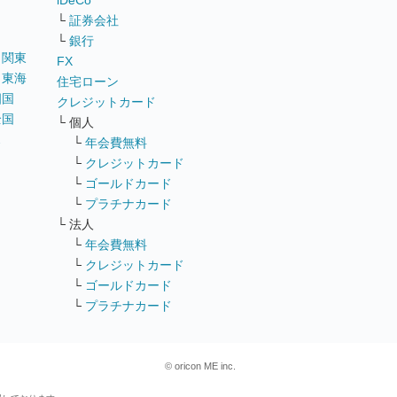
iDeCo
└
証券会社
└
銀行
｜
関東
FX
｜
東海
住宅ローン
四国
クレジットカード
全国
└ 個人
ス
└
年会費無料
└
クレジットカード
└
ゴールドカード
└
プラチナカード
└ 法人
└
年会費無料
└
クレジットカード
└
ゴールドカード
└
プラチナカード
© oricon ME inc.