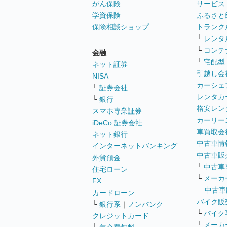
がん保険
サービス
学資保険
ふるさと
保険相談ショップ
トランク
└
レンタ
└
コンテ
金融
└
宅配型
ネット証券
引越し会
NISA
カーシェ
└
証券会社
レンタカ
└
銀行
格安レン
スマホ専業証券
カーリー
iDeCo 証券会社
車買取会
ネット銀行
中古車情
インターネットバンキング
中古車販
外貨預金
└
中古車
住宅ローン
└
メーカ
FX
中古車
カードローン
バイク販
└
銀行系
｜
ノンバンク
└
バイク
クレジットカード
└
メーカ