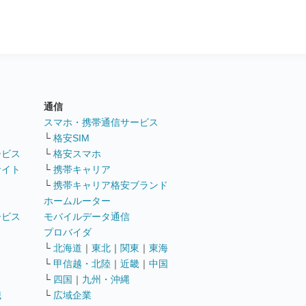
通信
ト
スマホ・携帯通信サービス
└
格安SIM
ービス
└
格安スマホ
サイト
└
携帯キャリア
└
携帯キャリア格安ブランド
ホームルーター
ービス
モバイルデータ通信
ト
プロバイダ
└
北海道
｜
東北
｜
関東
｜
東海
└
甲信越・北陸
｜
近畿
｜
中国
└
四国
｜
九州・沖縄
職
└
広域企業