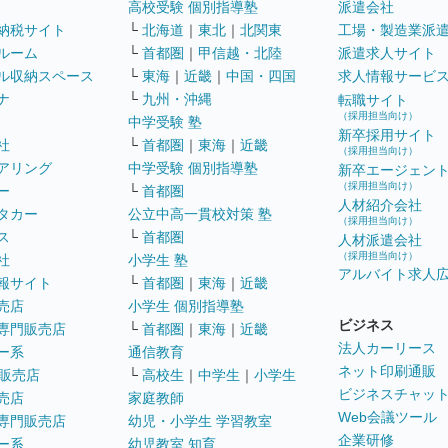
高校受験 個別指導塾
派遣会社
納税サイト
└
北海道
｜
東北
｜
北関東
工場・製造業派
ルーム
└
首都圏
｜
甲信越・北陸
派遣求人サイト
ル収納スペース
└
東海
｜
近畿
｜
中国・四国
求人情報サービ
ナ
└
九州・沖縄
転職サイト
（採用担当向け）
中学受験 塾
新卒採用サイト
社
└
首都圏
｜
東海
｜
近畿
（採用担当向け）
アリング
中学受験 個別指導塾
新卒エージェン
（採用担当向け）
ー
└
首都圏
人材紹介会社
タカー
公立中高一貫校対策 塾
（採用担当向け）
ス
└
首都圏
人材派遣会社
（採用担当向け）
社
小学生 塾
アルバイト求人
報サイト
└
首都圏
｜
東海
｜
近畿
売店
小学生 個別指導塾
ビジネス
専門販売店
└
首都圏
｜
東海
｜
近畿
法人カーリース
ー系
通信教育
ネット印刷通販
販売店
└
高校生
｜
中学生
｜
小学生
ビジネスチャッ
売店
家庭教師
Web会議ツール
専門販売店
幼児・小学生 学習教室
企業研修
ー系
幼児教室 知育