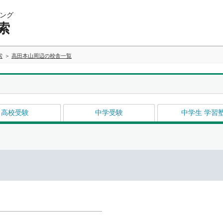
ング
索
索
高田本山周辺の校舎一覧
高校受験
中学受験
中学生 学習