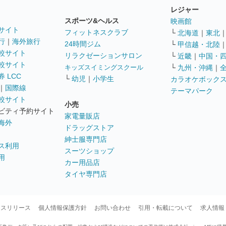
レジャー
スポーツ&ヘルス
映画館
サイト
フィットネスクラブ
└
北海道
｜
東北
行
｜
海外旅行
24時間ジム
└
甲信越・北陸
較サイト
リラクゼーションサロン
└
近畿
｜
中国・
較サイト
キッズスイミングスクール
└
九州・沖縄
｜
 LCC
└
幼児
｜
小学生
カラオケボック
｜
国際線
テーマパーク
較サイト
小売
ビティ予約サイト
家電量販店
海外
ドラッグストア
紳士服専門店
ス利用
スーツショップ
用
カー用品店
タイヤ専門店
ースリリース
個人情報保護方針
お問い合わせ
引用・転載について
求人情報