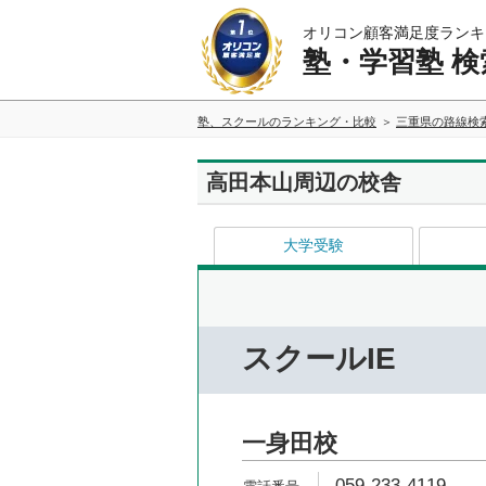
オリコン顧客満足度ランキ
塾・学習塾 検
塾、スクールのランキング・比較
三重県の路線検
高田本山周辺の校舎
大学受験
スクールIE
一身田校
059-233-4119