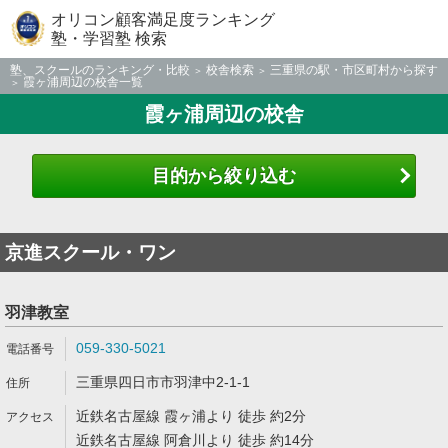
オリコン顧客満足度ランキング
塾・学習塾 検索
塾、スクールのランキング・比較
校舎検索
三重県の駅・市区町村から探す
霞ヶ浦周辺の校舎一覧
霞ヶ浦周辺の校舎
目的から絞り込む
京進スクール・ワン
羽津教室
059-330-5021
三重県四日市市羽津中2-1-1
近鉄名古屋線 霞ヶ浦より 徒歩 約2分
近鉄名古屋線 阿倉川より 徒歩 約14分