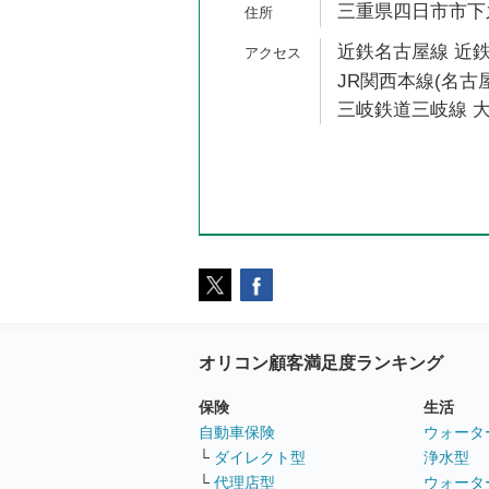
三重県四日市市下之
近鉄名古屋線 近鉄
JR関西本線(名古屋
三岐鉄道三岐線 大
オリコン顧客満足度ランキング
保険
生活
自動車保険
ウォータ
└
ダイレクト型
浄水型
└
代理店型
ウォータ