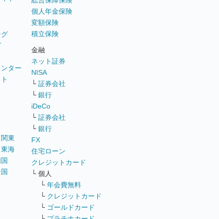
総合保障保険
個人年金保険
変額保険
積立保険
ング
グ
金融
ネット証券
ウンター
NISA
イト
└
証券会社
リ
└
銀行
iDeCo
└
証券会社
└
銀行
｜
関東
FX
｜
東海
住宅ローン
四国
クレジットカード
全国
└ 個人
ス
└
年会費無料
└
クレジットカード
└
ゴールドカード
└
プラチナカード