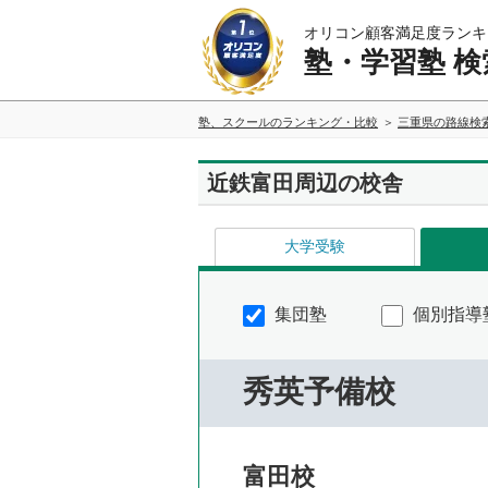
オリコン顧客満足度ランキ
塾・学習塾 検
塾、スクールのランキング・比較
三重県の路線検
近鉄富田周辺の校舎
大学受験
集団塾
個別指導
秀英予備校
富田校