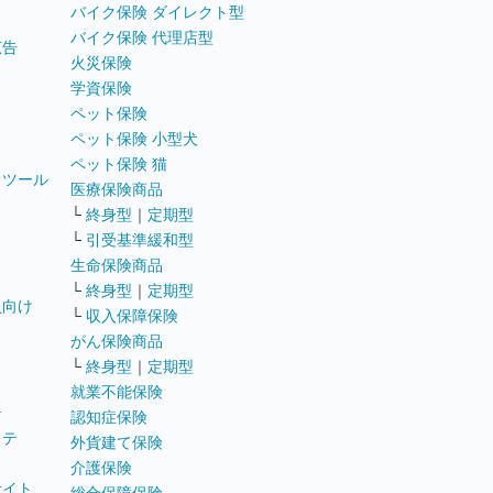
バイク保険 ダイレクト型
バイク保険 代理店型
広告
火災保険
学資保険
ペット保険
ペット保険 小型犬
ペット保険 猫
トツール
医療保険商品
└
終身型
｜
定期型
└
引受基準緩和型
生命保険商品
└
終身型
｜
定期型
員向け
└
収入保障保険
がん保険商品
└
終身型
｜
定期型
就業不能保険
テ
認知症保険
ステ
外貨建て保険
介護保険
サイト