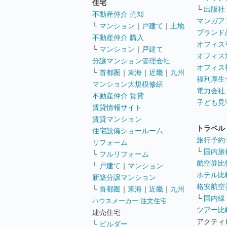
住宅
└
出版社
不動産仲介 売却
マンガア
└
マンション
｜
戸建て
｜
土地
ブランド
不動産仲介 購入
オフィス
└
マンション
｜
戸建て
オフィス
分譲マンション管理会社
オフィス
└
首都圏
｜
東海
｜
近畿
｜
九州
福利厚生
マンション大規模修繕
電力会社
不動産仲介 賃貸
子ども見
賃貸情報サイト
賃貸マンション
トラベル
住宅設備ショールーム
旅行予約
リフォーム
└
国内旅
└
フルリフォーム
航空券比
└
戸建て
｜
マンション
ホテル比
新築分譲マンション
格安航空券
└
首都圏
｜
東海
｜
近畿
｜
九州
└
国内線
ハウスメーカー 注文住宅
ツアー比
建売住宅
アクティ
└
ビルダー