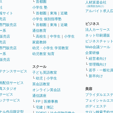
ス
└
首都圏
人材派遣会社
（採用担当向け）
社
小学生 塾
アルバイト求人
報サイト
└
首都圏
｜
東海
｜
近畿
売店
小学生 個別指導塾
ビジネス
専門販売店
└
首都圏
｜
東海
｜
近畿
法人カーリース
ー系
通信教育
ネット印刷通販
販売店
└
高校生
｜
中学生
｜
小学生
ビジネスチャッ
売店
家庭教師
Web会議ツール
専門販売店
幼児・小学生 学習教室
企業研修
ー系
幼児教室 知育
└
経営者向け
販売店
└
管理職向け
スクール
└
若手・一般社
テナンスサービス
子ども英語教室
└
新卒向け
└
幼児
｜
小学生
画配信サービス
英会話教室
真スタジオ
美容
オンライン英会話
サービス
ブライダルエス
通信講座
ックサービス
フェイシャルエ
└
FP
｜
医療事務
ボディエステ
└
宅建
｜
簿記
ナル作品限定型
サロン検索予約