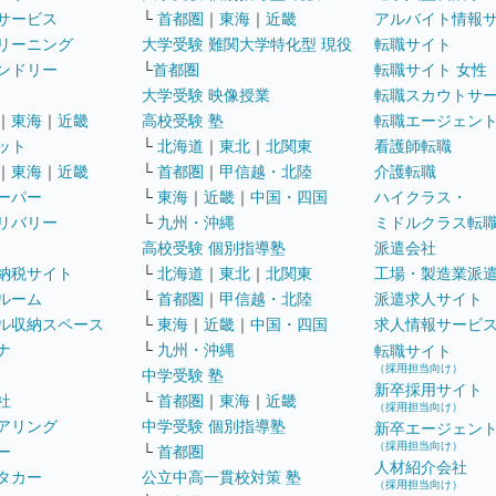
サービス
└
首都圏
｜
東海
｜
近畿
アルバイト情報
リーニング
大学受験 難関大学特化型 現役
転職サイト
ンドリー
└
首都圏
転職サイト 女性
大学受験 映像授業
転職スカウトサ
｜
東海
｜
近畿
高校受験 塾
転職エージェン
ット
└
北海道
｜
東北
｜
北関東
看護師転職
｜
東海
｜
近畿
└
首都圏
｜
甲信越・北陸
介護転職
ーパー
└
東海
｜
近畿
｜
中国・四国
ハイクラス・
リバリー
└
九州・沖縄
ミドルクラス転
高校受験 個別指導塾
派遣会社
納税サイト
└
北海道
｜
東北
｜
北関東
工場・製造業派
ルーム
└
首都圏
｜
甲信越・北陸
派遣求人サイト
ル収納スペース
└
東海
｜
近畿
｜
中国・四国
求人情報サービ
ナ
└
九州・沖縄
転職サイト
（採用担当向け）
中学受験 塾
新卒採用サイト
社
└
首都圏
｜
東海
｜
近畿
（採用担当向け）
アリング
中学受験 個別指導塾
新卒エージェン
（採用担当向け）
ー
└
首都圏
人材紹介会社
タカー
公立中高一貫校対策 塾
（採用担当向け）