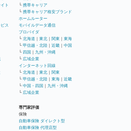
サイト
└
携帯キャリア
└
携帯キャリア格安ブランド
ホームルーター
ービス
モバイルデータ通信
ト
プロバイダ
└
北海道
｜
東北
｜
関東
｜
東海
└
甲信越・北陸
｜
近畿
｜
中国
└
四国
｜
九州・沖縄
職
└
広域企業
インターネット回線
遣
└
北海道
｜
東北
｜
関東
└
甲信越・北陸
｜
東海
｜
近畿
ス
└
中国・四国
｜
九州・沖縄
└
広域企業
専門家評価
ト
保険
自動車保険 ダイレクト型
自動車保険 代理店型