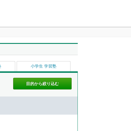
塾
小学生 学習塾