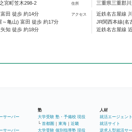
宮町笠木298-2
三重県三重郡川越
富田 徒歩 約14分
近鉄名古屋線 川
～亀山) 富田 徒歩 約17分
JR関西本線(名
矢知 徒歩 約18分
近鉄名古屋線 近
塾
人材
ーサーバー
大学受験 塾・予備校 現役
就活エージェン
└
首都圏
｜
東海
｜
近畿
就活サイト
ーサーバー
大学受験 個別指導塾 現役
逆求人型就活サ