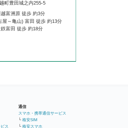
町豊田城之内255-5
越富洲原 徒歩 約3分
古屋～亀山) 富田 徒歩 約13分
鉄富田 徒歩 約18分
通信
ト
スマホ・携帯通信サービス
└
格安SIM
ービス
└
格安スマホ