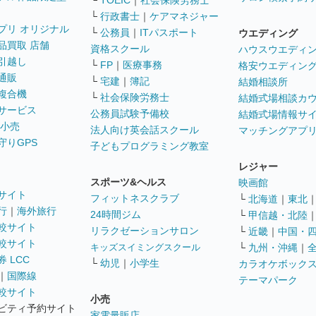
└
TOEIC
｜
社会保険労務士
└
行政書士
｜
ケアマネジャー
プリ オリジナル
└
公務員
｜
ITパスポート
ウエディング
品買取 店舗
資格スクール
ハウスウエディ
引越し
└
FP
｜
医療事務
格安ウエディン
通販
└
宅建
｜
簿記
結婚相談所
複合機
└
社会保険労務士
結婚式場相談カ
サービス
公務員試験予備校
結婚式場情報サ
 小売
法人向け英会話スクール
マッチングアプ
守りGPS
子どもプログラミング教室
レジャー
スポーツ&ヘルス
映画館
サイト
フィットネスクラブ
└
北海道
｜
東北
行
｜
海外旅行
24時間ジム
└
甲信越・北陸
較サイト
リラクゼーションサロン
└
近畿
｜
中国・
較サイト
キッズスイミングスクール
└
九州・沖縄
｜
 LCC
└
幼児
｜
小学生
カラオケボック
｜
国際線
テーマパーク
較サイト
小売
ビティ予約サイト
家電量販店