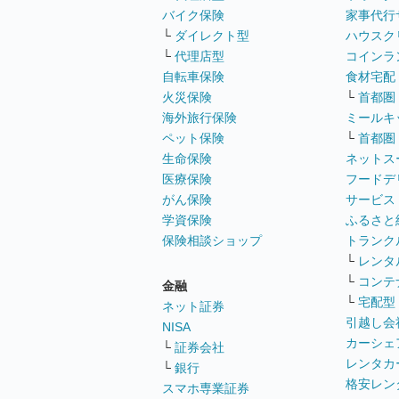
バイク保険
家事代行
└
ダイレクト型
ハウスク
└
代理店型
コインラ
自転車保険
食材宅配
火災保険
└
首都圏
海外旅行保険
ミールキ
ペット保険
└
首都圏
生命保険
ネットス
医療保険
フードデ
がん保険
サービス
学資保険
ふるさと
保険相談ショップ
トランク
└
レンタ
└
コンテ
金融
└
宅配型
ネット証券
引越し会
NISA
カーシェ
└
証券会社
レンタカ
└
銀行
格安レン
スマホ専業証券