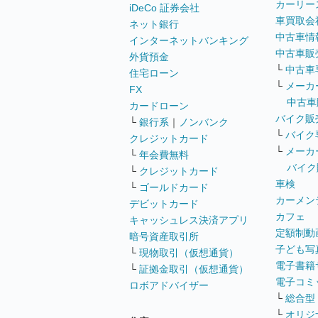
カーリー
iDeCo 証券会社
車買取会
ネット銀行
中古車情
インターネットバンキング
中古車販
外貨預金
└
中古車
住宅ローン
└
メーカ
FX
中古車
カードローン
バイク販
└
銀行系
｜
ノンバンク
└
バイク
クレジットカード
└
メーカ
└
年会費無料
バイク
└
クレジットカード
車検
└
ゴールドカード
カーメン
デビットカード
カフェ
キャッシュレス決済アプリ
定額制動
暗号資産取引所
子ども写
└
現物取引（仮想通貨）
電子書籍
└
証拠金取引（仮想通貨）
電子コミ
ロボアドバイザー
└
総合型
└
オリジ