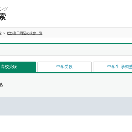
ング
索
索
近鉄富田周辺の校舎一覧
高校受験
中学受験
中学生 学習
塾