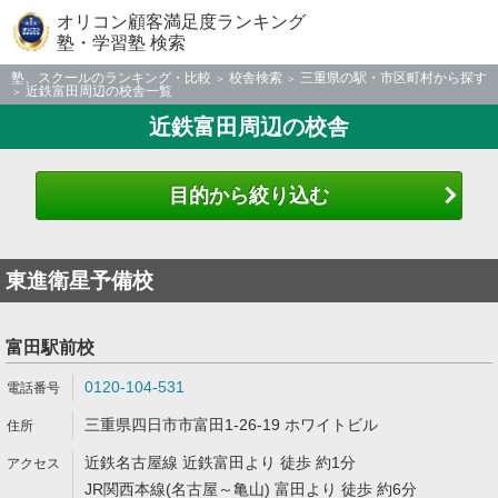
オリコン顧客満足度ランキング
塾・学習塾 検索
塾、スクールのランキング・比較
校舎検索
三重県の駅・市区町村から探す
近鉄富田周辺の校舎一覧
近鉄富田周辺の校舎
目的から絞り込む
東進衛星予備校
富田駅前校
0120-104-531
三重県四日市市富田1-26-19 ホワイトビル
近鉄名古屋線 近鉄富田より 徒歩 約1分
JR関西本線(名古屋～亀山) 富田より 徒歩 約6分