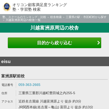
オリコン顧客満足度ランキング
塾・学習塾 検索
塾、スクールのランキング・比較
校舎検索
三重県の駅・市区町村から探す
川越富洲原周辺の校舎一覧
川越富洲原周辺の校舎
目的から絞り込む
eisu
富洲原駅前校
059-363-2665
三重県三重郡川越町豊田城之内255-5
近鉄名古屋線 川越富洲原より 徒歩 約3分
JR関西本線(名古屋～亀山) 富田より 徒歩 約13分