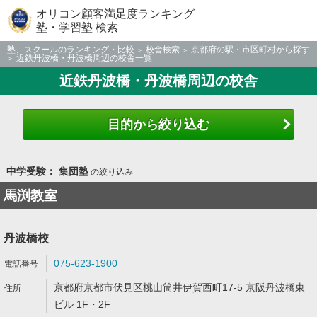
オリコン顧客満足度ランキング
塾・学習塾 検索
塾、スクールのランキング・比較
校舎検索
京都府の駅・市区町村から探す
近鉄丹波橋・丹波橋周辺の校舎一覧
近鉄丹波橋・丹波橋周辺の校舎
目的から絞り込む
中学受験： 集団塾
の絞り込み
馬渕教室
丹波橋校
075-623-1900
京都府京都市伏見区桃山筒井伊賀西町17-5 京阪丹波橋東
ビル 1F・2F