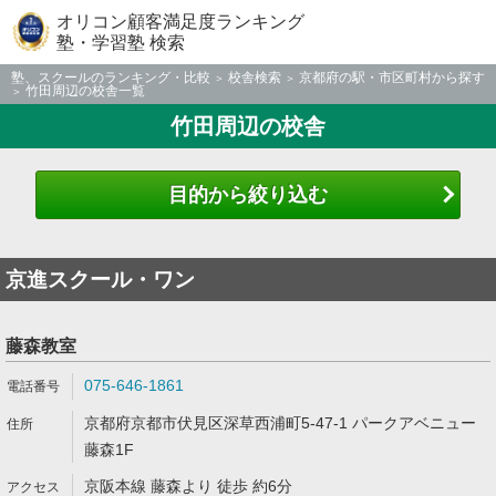
オリコン顧客満足度ランキング
塾・学習塾 検索
塾、スクールのランキング・比較
校舎検索
京都府の駅・市区町村から探す
竹田周辺の校舎一覧
竹田周辺の校舎
目的から絞り込む
京進スクール・ワン
藤森教室
075-646-1861
京都府京都市伏見区深草西浦町5-47-1 パークアベニュー
藤森1F
京阪本線 藤森より 徒歩 約6分