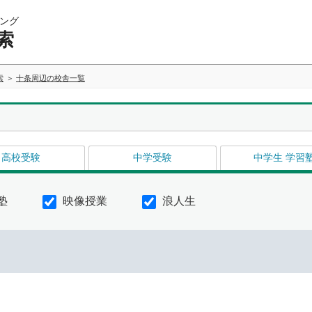
ング
索
索
十条周辺の校舎一覧
高校受験
中学受験
中学生 学習
塾
映像授業
浪人生