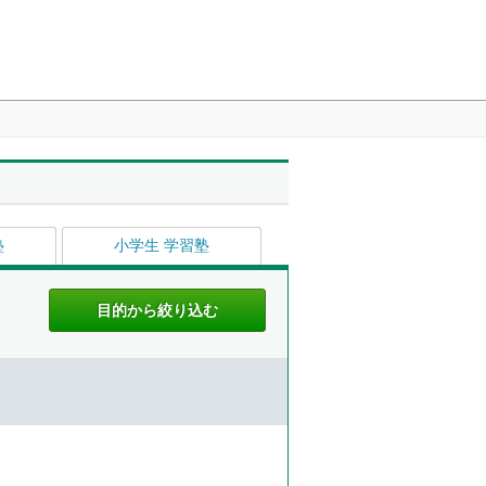
塾
小学生 学習塾