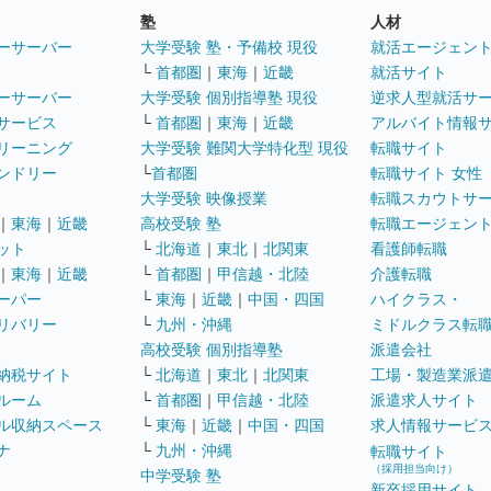
塾
人材
ーサーバー
大学受験 塾・予備校 現役
就活エージェン
└
首都圏
｜
東海
｜
近畿
就活サイト
ーサーバー
大学受験 個別指導塾 現役
逆求人型就活サ
サービス
└
首都圏
｜
東海
｜
近畿
アルバイト情報
リーニング
大学受験 難関大学特化型 現役
転職サイト
ンドリー
└
首都圏
転職サイト 女性
大学受験 映像授業
転職スカウトサ
｜
東海
｜
近畿
高校受験 塾
転職エージェン
ット
└
北海道
｜
東北
｜
北関東
看護師転職
｜
東海
｜
近畿
└
首都圏
｜
甲信越・北陸
介護転職
ーパー
└
東海
｜
近畿
｜
中国・四国
ハイクラス・
リバリー
└
九州・沖縄
ミドルクラス転
高校受験 個別指導塾
派遣会社
納税サイト
└
北海道
｜
東北
｜
北関東
工場・製造業派
ルーム
└
首都圏
｜
甲信越・北陸
派遣求人サイト
ル収納スペース
└
東海
｜
近畿
｜
中国・四国
求人情報サービ
ナ
└
九州・沖縄
転職サイト
（採用担当向け）
中学受験 塾
新卒採用サイト