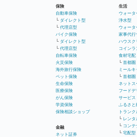
保険
生活
自動車保険
ウォータ
└
ダイレクト型
浄水型
└
代理店型
ウォータ
バイク保険
家事代行
└
ダイレクト型
ハウスク
└
代理店型
コインラ
自転車保険
食材宅配
火災保険
└
首都圏
海外旅行保険
ミールキ
ペット保険
└
首都圏
生命保険
ネットス
医療保険
フードデ
がん保険
サービス
学資保険
ふるさと
保険相談ショップ
トランク
└
レンタ
└
コンテ
金融
└
宅配型
ネット証券