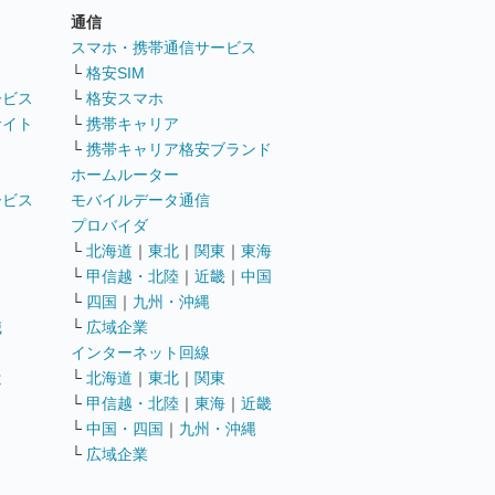
通信
ト
スマホ・携帯通信サービス
└
格安SIM
ービス
└
格安スマホ
サイト
└
携帯キャリア
└
携帯キャリア格安ブランド
ホームルーター
ービス
モバイルデータ通信
ト
プロバイダ
└
北海道
｜
東北
｜
関東
｜
東海
└
甲信越・北陸
｜
近畿
｜
中国
└
四国
｜
九州・沖縄
職
└
広域企業
インターネット回線
遣
└
北海道
｜
東北
｜
関東
└
甲信越・北陸
｜
東海
｜
近畿
ス
└
中国・四国
｜
九州・沖縄
└
広域企業