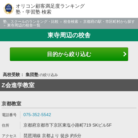
オリコン顧客満足度ランキング
塾・学習塾 検索
塾、スクールのランキング・比較
校舎検索
京都府の駅・市区町村から探す
東寺周辺の校舎一覧
東寺周辺の校舎
目的から絞り込む
高校受験： 集団塾
の絞り込み
Z会進学教室
京都教室
075-352-5542
京都府京都市下京区東塩小路町719 SKビル5F
琵琶湖線 京都より 徒歩 約5分