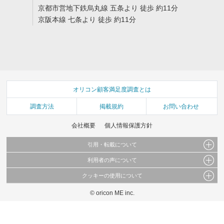
京都市営地下鉄烏丸線 五条より 徒歩 約11分
京阪本線 七条より 徒歩 約11分
オリコン顧客満足度調査とは
調査方法
掲載規約
お問い合わせ
会社概要
個人情報保護方針
引用・転載について
利用者の声について
当サイトで公開されている情報（文字、写真、イラスト、画像データ等）及びこれらの配
置・編集および構造などについての著作権は株式会社oricon MEに帰属しております。
クッキーの使用について
当サイトに掲載している内容はすべてサービスの利用者が提出された見解・感想です。
これらの情報を権利者の許可なく無断転載・複製などの二次利用を行うことは固く禁じて
弊社が内容について正確性を含め一切保証するものではありません。
おります。
© oricon ME inc.
このサイトでは Cookie を使用して、ユーザーに合わせたコンテンツや広告の表示、ソー
弊社の見解・ 意見ではないことをご理解いただいた上でご覧ください。
シャル メディア機能の提供、広告の表示回数やクリック数の測定を行っています。
また、ユーザーによるサイトの利用状況についても情報を収集し、ソーシャル メディア
や広告配信、データ解析の各パートナーに提供しています。